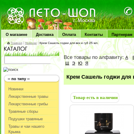
ЛЕТО чудо здоровья
О магазине
Доставка
Оплата
Контакты
Партнерам
Главная
|
Новинки
|
Крем Сашель годжи для век и губ 25 мл.
Все товары по алфавиту:
А
Щ
Э
Ю
Я
Крем Сашель годжи для в
-- по типу --
Новинки
Лекарственные травы
Товар есть в наличии
Лекарственные грибы
Травяные сборы
Подушки травяные
Травы и чаи нашего
Крыма