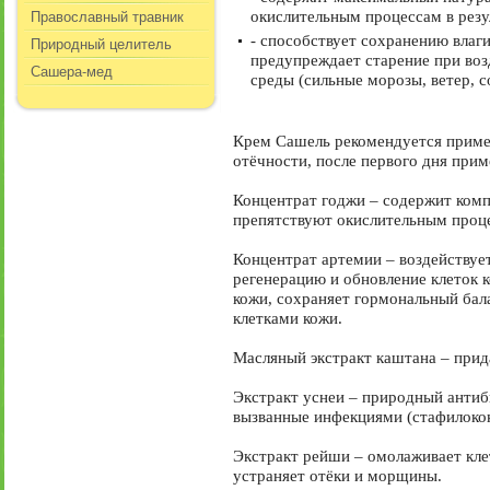
Православный травник
окислительным процессам в резу
- способствует сохранению влаг
Природный целитель
предупреждает старение при во
Сашера-мед
среды (сильные морозы, ветер, с
Крем Сашель рекомендуется примен
отёчности, после первого дня при
Концентрат годжи – содержит комп
препятствуют окислительным проц
Концентрат артемии – воздействуе
регенерацию и обновление клеток 
кожи, сохраняет гормональный бал
клетками кожи.
Масляный экстракт каштана – прида
Экстракт уснеи – природный антиби
вызванные инфекциями (стафилококк
Экстракт рейши – омолаживает кле
устраняет отёки и морщины.