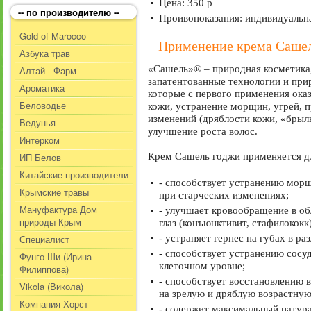
Цена: 350 р
-- по производителю --
Проивопоказания: индивидуальн
Gold of Marocco
Применение крема Саше
Азбука трав
«Сашель»® – природная косметика,
Алтай - Фарм
запатентованные технологии и при
Ароматика
которые с первого применения оказ
Беловодье
кожи, устранение морщин, угрей, 
изменений (дряблости кожи, «брыль
Ведунья
улучшение роста волос.
Интерком
ИП Белов
Крем Сашель годжи применяется дл
Китайские производители
- способствует устранению морщ
Крымские травы
при старческих изменениях;
Мануфактура Дом
- улучшает кровообращение в об
природы Крым
глаз (конъюнктивит, стафилококк)
Специалист
- устраняет герпес на губах в р
- способствует устранению сосуд
Фунго Ши (Ирина
клеточном уровне;
Филиппова)
- способствует восстановлению 
Vikola (Викола)
на зрелую и дряблую возрастную
Компания Хорст
- содержит максимальный натура