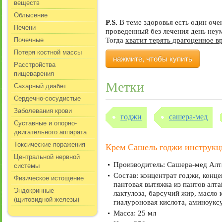
веществ
Облысение
P.S.
В теме здоровья есть один оч
Печени
проведенный без лечения день не
Почечные
Тогда
хватит терять драгоценное в
Потеря костной массы
нажмите, чтобы купить
Расстройства
пищеварения
Метки
Сахарный диабет
Сердечно-сосудистые
Заболевания крови
годжи
сашера-мед
Суставные и опорно-
двигательного аппарата
Токсические поражения
Крем Сашель годжи инструкц
Центральной нервной
системы
Производитель: Сашера-мед Алт
Состав: концентрат годжи, конце
Физическое истощение
пантовая вытяжка из пантов алтай
Эндокринные
лактулоза, барсучий жир, масло 
(щитовидной железы)
гиалуроновая кислота, аминоуксу
Масса: 25 мл