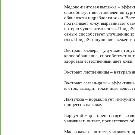
Медово-пантовая вытяжка – эффект
способствует восстановлению тург
обвислости и дряблости кожи. Восс
подтягивает кожу, выравнивает ова
потерю чувствительности. Придаёт 
самым способствует улучшению зре
глаз. Придаёт ощущение свежести 
Экстракт клевера – улучшает тонус 
кровообращение, способствует пи
здоровый естественный цвет кожи.
Экстракт лиственницы – натуральн
Экстракт сагаан-дали – эффективн
клеток, выводит токсичные вещест
Лактулоза – нормализует иммуните
процессов на коже.
Барсучий жир – препятствует возд
увлажняет, питает, препятствует о
Масло какао – питает, увлажняет, п