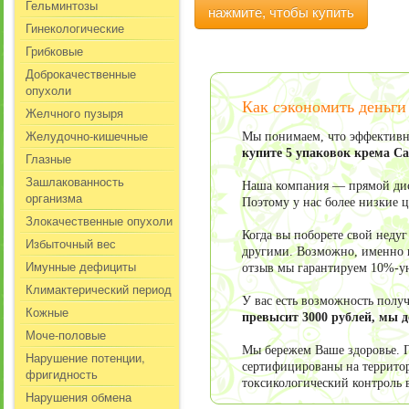
Гельминтозы
нажмите, чтобы купить
Гинекологические
Грибковые
Доброкачественные
опухоли
Как сэкономить деньг
Желчного пузыря
Желудочно-кишечные
Мы понимаем, что эффективно
купите 5 упаковок крема С
Глазные
Зашлакованность
Наша компания — прямой дист
организма
Поэтому у нас более низкие 
Злокачественные опухоли
Когда вы поборете свой неду
Избыточный вес
другими. Возможно, именно в
Имунные дефициты
отзыв мы гарантируем 10%-у
Климактерический период
У вас есть возможность пол
Кожные
превысит 3000 рублей, мы 
Моче-половые
Мы бережем Ваше здоровье. П
Нарушение потенции,
сертифицированы на террито
фригидность
токсикологический контроль 
Нарушения обмена