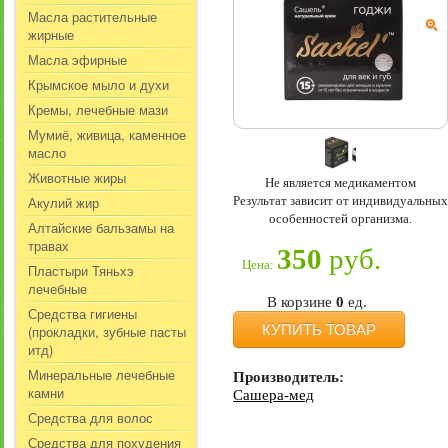
Масла растительные
жирные
Масла эфирные
Крымское мыло и духи
Кремы, лечебные мази
Мумиё, живица, каменное
масло
Животные жиры
Не является медикаментом
Результат зависит от индивидуальных
Акулий жир
особенностей организма.
Алтайские бальзамы на
травах
350
руб.
Цена:
Пластыри Тяньхэ
лечебные
В корзине
0
ед.
Средства гигиены
КУПИТЬ ТОВАР
(прокладки, зубные пасты
итд)
Минеральные лечебные
Производитель:
камни
Сашера-мед
Средства для волос
Средства для похудения