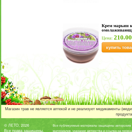
Крем марьин 
омолаживающ
210.00
Цена:
купить това
Магазин трав не является аптекой и не реализует медикаменты (мед
продукта
© ЛЕТО, 2026
Все публикуемые материалы защищены авторским 
Все права защищены.
материалов, указание авторства и ссылка на перво