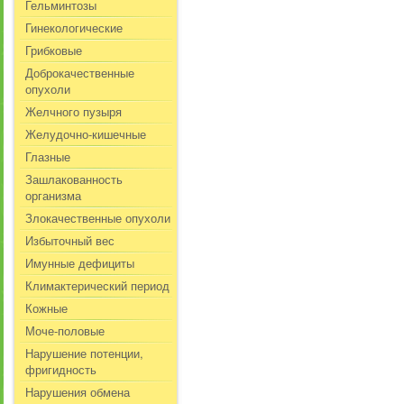
Гельминтозы
Гинекологические
Грибковые
Доброкачественные
опухоли
Желчного пузыря
Желудочно-кишечные
Глазные
Зашлакованность
организма
Злокачественные опухоли
Избыточный вес
Имунные дефициты
Климактерический период
Кожные
Моче-половые
Нарушение потенции,
фригидность
Нарушения обмена