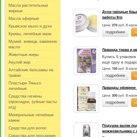
Масла растительные
жирные
Духи твёрдые Кры
работы 9гр
Масла эфирные
Цена:
руб.
В корз
270
Крымское мыло и духи
подробнее
н
Кремы, лечебные мази
Мумиё, живица, каменное
масло
Лаванда трава и цв
Животные жиры
Купить 5 упаковок
Акулий жир
ещё одну в подаро
Цена:
руб.
В корз
150
Алтайские бальзамы на
травах
подробнее
н
Пластыри Тяньхэ
Лаванды эфирное 
лечебные
Цена:
руб.
В корз
Средства гигиены
300
(прокладки, зубные пасты
подробнее
н
итд)
Минеральные лечебные
камни
Подушка валик под
Средства для волос
можжевельника с 
Средства для похудения