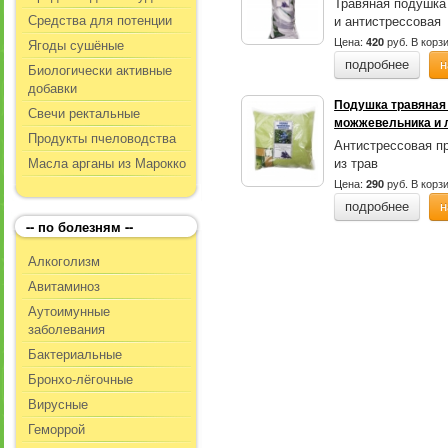
Травяная подушка
Средства для потенции
и антистрессовая
Цена:
руб.
В корз
420
Ягоды сушёные
подробнее
н
Биологически активные
добавки
Подушка травяная 
Свечи ректальные
можжевельника и 
Продукты пчеловодства
Антистрессовая п
Масла арганы из Марокко
из трав
Цена:
руб.
В корз
290
подробнее
н
-- по болезням --
Алкоголизм
Авитаминоз
Аутоимунные
заболевания
Бактериальные
Бронхо-лёгочные
Вирусные
Геморрой