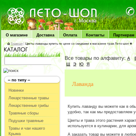
ЛЕТО чудо здоровья
О магазине
Доставка
Оплата
Контакты
Партнерам
Главная
|
Цветы лаванды купить по цене со скидками в магазине трав Лето-шоп ❀
Все товары по алфавиту:
А
Щ
Э
Ю
Я
-- по типу --
Лаванда
Новинки
Лекарственные травы
Лекарственные грибы
Купить лаванду вы можете как в обы
удобно, так как мы предоставляем 
Травяные сборы
Цветы и трава этого растения хара
Подушки травяные
используется в кулинарии, для аром
Травы и чаи нашего
Крыма
А заказать товар вы можете в любое