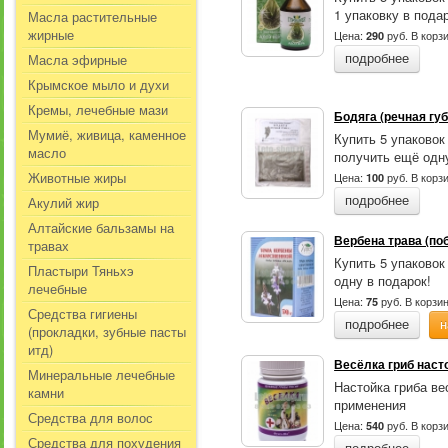
1 упаковку в пода
Масла растительные
жирные
Цена:
руб.
В корз
290
Масла эфирные
подробнее
Крымское мыло и духи
Кремы, лечебные мази
Бодяга (речная губ
Мумиё, живица, каменное
Купить 5 упаковок
масло
получить ещё одну
Животные жиры
Цена:
руб.
В корз
100
Акулий жир
подробнее
Алтайские бальзамы на
Вербена трава (поб
травах
Купить 5 упаковок
Пластыри Тяньхэ
одну в подарок!
лечебные
Цена:
руб.
В корзи
75
Средства гигиены
подробнее
н
(прокладки, зубные пасты
итд)
Весёлка гриб наст
Минеральные лечебные
Настойка гриба ве
камни
применения
Средства для волос
Цена:
руб.
В корз
540
Средства для похудения