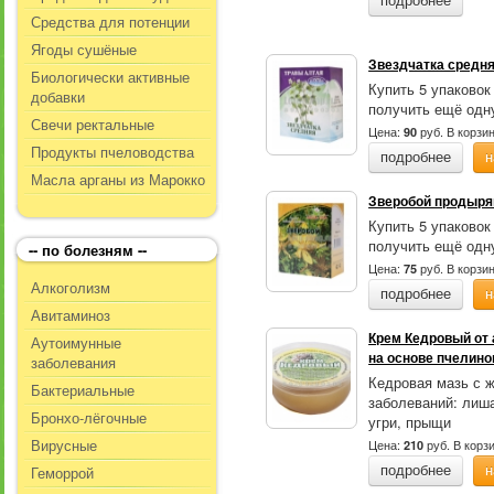
подробнее
Средства для потенции
Ягоды сушёные
Звездчатка средняя
Биологически активные
Купить 5 упаковок
добавки
получить ещё одну
Свечи ректальные
Цена:
руб.
В корзи
90
Продукты пчеловодства
подробнее
н
Масла арганы из Марокко
Зверобой продыряв
Купить 5 упаковок
получить ещё одну
-- по болезням --
Цена:
руб.
В корзи
75
Алкоголизм
подробнее
н
Авитаминоз
Крем Кедровый от 
Аутоимунные
на основе пчелино
заболевания
Кедровая мазь с 
Бактериальные
заболеваний: лиша
Бронхо-лёгочные
угри, прыщи
Вирусные
Цена:
руб.
В корз
210
Геморрой
подробнее
н