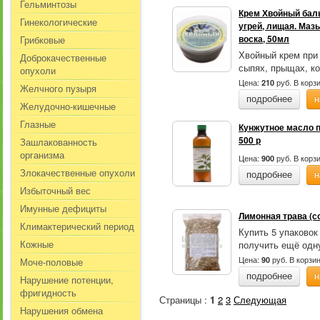
Гельминтозы
Крем Хвойный баль
Гинекологические
угрей, лищая. Маз
воска, 50мл
Грибковые
Хвойный крем при
Доброкачественные
сыпях, прыщах, ко
опухоли
Цена:
руб.
В корз
210
Желчного пузыря
подробнее
н
Желудочно-кишечные
Глазные
Кунжутное масло 
500 р
Зашлакованность
организма
Цена:
руб.
В корз
900
Злокачественные опухоли
подробнее
н
Избыточный вес
Имунные дефициты
Лимонная трава (со
Климактерический период
Купить 5 упаковок
Кожные
получить ещё одну
Цена:
руб.
В корзи
90
Моче-половые
подробнее
н
Нарушение потенции,
фригидность
Страницы :
1
2
3
Следующая
Нарушения обмена