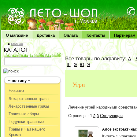
ЛЕТО чудо здоровья
О магазине
Доставка
Оплата
Контакты
Партнерам
Главная
|
Все товары по алфавиту:
А
Щ
Э
Ю
Я
-- по типу --
Угри
Новинки
Лекарственные травы
Лекарственные грибы
Лечение угрей народными средства
Травяные сборы
Страницы :
1
2
3
Следующая
Подушки травяные
Травы и чаи нашего
Алоэ экстракт (нас
Крыма
Купить 5 упаковок