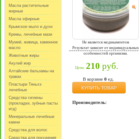
Масла растительные
жирные
Масла эфирные
Крымское мыло и духи
Кремы, лечебные мази
Мумиё, живица, каменное
Не является медикаментом
масло
Результат зависит от индивидуальных
особенностей организма.
Животные жиры
Акулий жир
210
руб.
Цена:
Алтайские бальзамы на
травах
В корзине
0
ед.
Пластыри Тяньхэ
КУПИТЬ ТОВАР
лечебные
Средства гигиены
(прокладки, зубные пасты
Производитель:
итд)
Минеральные лечебные
камни
Средства для волос
Средства для похудения