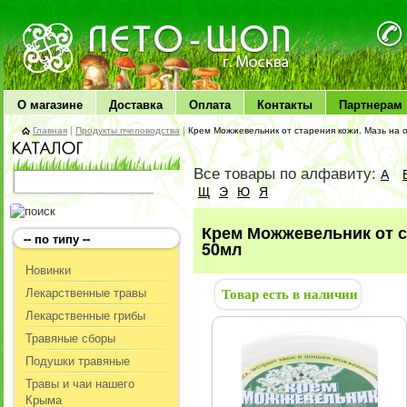
ЛЕТО чудо здоровья
О магазине
Доставка
Оплата
Контакты
Партнерам
Главная
|
Продукты пчеловодства
|
Крем Можжевельник от старения кожи. Мазь на о
Все товары по алфавиту:
А
Щ
Э
Ю
Я
Крем Можжевельник от с
-- по типу --
50мл
Новинки
Лекарственные травы
Товар есть в наличии
Лекарственные грибы
Травяные сборы
Подушки травяные
Травы и чаи нашего
Крыма