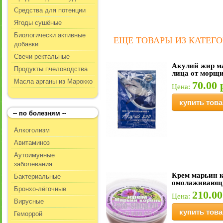
Средства для потенции
Ягоды сушёные
Биологически активные
ЕЩЕ ТОВАРЫ ИЗ КАТЕГО
добавки
Свечи ректальные
Акулий жир м
Продукты пчеловодства
лица от морщи
Масла арганы из Марокко
70.00 
Цена:
купить това
-- по болезням --
Алкоголизм
Авитаминоз
Аутоимунные
заболевания
Бактериальные
Крем марьин 
омолаживающ
Бронхо-лёгочные
210.00
Цена:
Вирусные
купить това
Геморрой