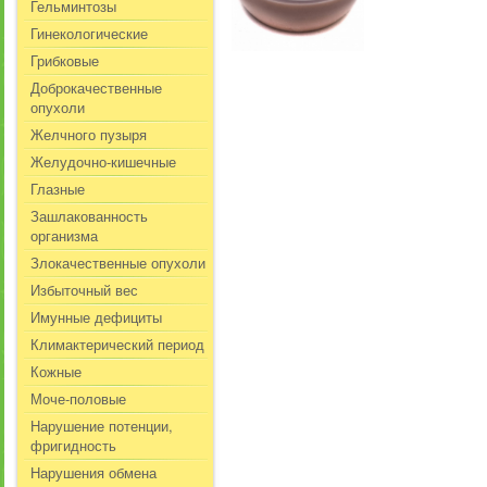
Гельминтозы
Гинекологические
Грибковые
Доброкачественные
опухоли
Желчного пузыря
Желудочно-кишечные
Глазные
Зашлакованность
организма
Злокачественные опухоли
Избыточный вес
Имунные дефициты
Климактерический период
Кожные
Моче-половые
Нарушение потенции,
фригидность
Нарушения обмена