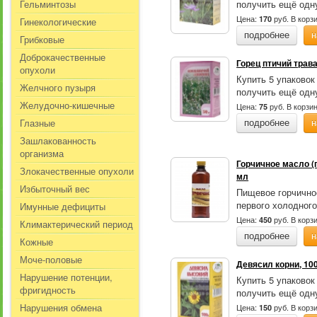
Гельминтозы
получить ещё одну
Цена:
руб.
В корз
170
Гинекологические
подробнее
н
Грибковые
Доброкачественные
Горец птичий трава
опухоли
Купить 5 упаковок
Желчного пузыря
получить ещё одну
Желудочно-кишечные
Цена:
руб.
В корзи
75
Глазные
подробнее
н
Зашлакованность
организма
Горчичное масло (
Злокачественные опухоли
мл
Избыточный вес
Пищевое горчично
первого холодного
Имунные дефициты
Цена:
руб.
В корз
450
Климактерический период
подробнее
н
Кожные
Моче-половые
Девясил корни, 100
Нарушение потенции,
Купить 5 упаковок
фригидность
получить ещё одну
Нарушения обмена
Цена:
руб.
В корз
150