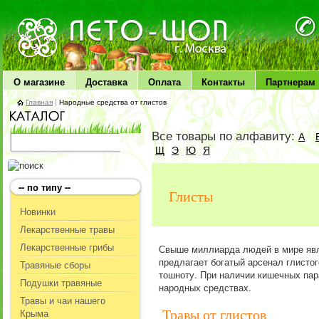
ЛЕТО чудо здоровья
О магазине
Доставка
Оплата
Контакты
Партнерам
Главная
|
Народные средства от глистов
Все товары по алфавиту:
А
Щ
Э
Ю
Я
-- по типу --
Глисты
Новинки
Лекарственные травы
Лекарственные грибы
Свыше миллиарда людей в мире явл
предлагает богатый арсенал глисто
Травяные сборы
тошноту. При наличии кишечных пар
Подушки травяные
народных средствах.
Травы и чаи нашего
Крыма
Травы от глистов