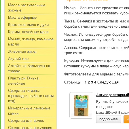
Масла растительные
Имбирь. Испытанное средство от оп
жирные
пищи рекомендуется пожевать кусоч
Масла эфирные
Тыква. Семечки и экстракты из них 
Крымское мыло и духи
борьбы с глистами ежедневно съедат
Кремы, лечебные мази
Чеснок. Используется для борьбы с
Мумиё, живица, каменное
морковным соком и употребляют да
масло
Ананас. Содержит протеолитический
Животные жиры
трое суток.
Акулий жир
Куркума. Используется для изгнани
Алтайские бальзамы на
источник куркумы в пище – соус кар
травах
Фитотерапевты для борьбы с гельми
Пластыри Тяньхэ
Страницы :
1
2
3
4
Следующая
лечебные
Средства гигиены
Антипаразитарный 
(прокладки, зубные пасты
итд)
Купить 5 упаковок
в подарок!
Минеральные лечебные
Цена:
руб.
В корз
камни
250
подробнее
н
Средства для волос
Средства для похудения