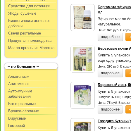
Средства для потенции
Бергамота эфирное
мл
Ягоды сушёные
Эфирное масло бе
Биологически активные
натуральное.
добавки
Цена:
руб.
В корз
370
Свечи ректальные
подробнее
н
Продукты пчеловодства
Масла арганы из Марокко
Березовые почки А
Купить 5 упаковок
ещё одну упаковку
-- по болезням --
Цена:
руб.
В корз
290
подробнее
н
Алкоголизм
Авитаминоз
Березовый лист, 5
Аутоимунные
Купить 5 упаковок
заболевания
получить ещё одну
Цена:
руб.
В корзи
75
Бактериальные
подробнее
н
Бронхо-лёгочные
Вирусные
Гвоздика бутоны (з
Геморрой
Купить 5 упаковок