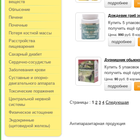
веществ
подробнее
н
Облысение
Дождевик гриб э
Печени
Купить 5 упаков
Почечные
получить ещё од
Потеря костной массы
Цена:
руб.
В ко
990
Расстройства
подробнее
пищеварения
Сахарный диабет
Дурнишник обыкнов
Сердечно-сосудистые
Купить 5 упаковок
Заболевания крови
получить ещё одну
Суставные и опорно-
Цена:
руб.
В корзи
90
двигательного аппарата
подробнее
н
Токсические поражения
Центральной нервной
Страницы :
1
2
3
4
Следующая
системы
Физическое истощение
Эндокринные
Антипаразитарная продукция
(щитовидной железы)