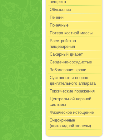
веществ
Облысение
Печени
Почечные
Потеря костной массы
Расстройства
пищеварения
Сахарный диабет
Сердечно-сосудистые
Заболевания крови
Суставные и опорно-
двигательного аппарата
Токсические поражения
Центральной нервной
системы
Физическое истощение
Эндокринные
(щитовидной железы)