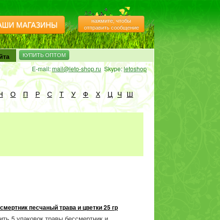
нажмите, чтобы
АШИ МАГАЗИНЫ
отправить сообщение
йта
КУПИТЬ ОПТОМ
E-mail:
mail@leto-shop.ru
Skype:
letoshop
Н
О
П
Р
С
Т
У
Ф
Х
Ц
Ч
Ш
смертник песчаный трава и цветки 25 гр
ить 5 упаковок травы бессмертник и