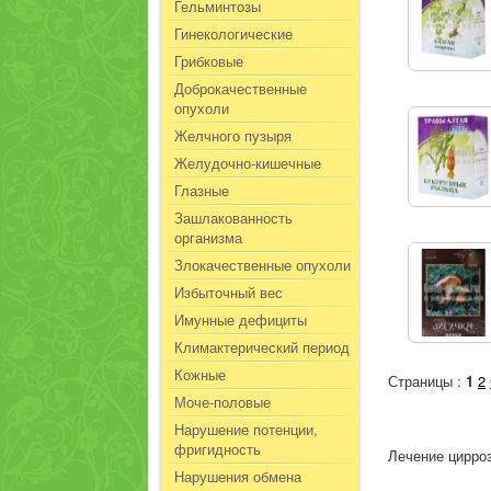
Гельминтозы
Гинекологические
Грибковые
Доброкачественные
опухоли
Желчного пузыря
Желудочно-кишечные
Глазные
Зашлакованность
организма
Злокачественные опухоли
Избыточный вес
Имунные дефициты
Климактерический период
Кожные
Страницы :
1
2
Моче-половые
Нарушение потенции,
фригидность
Лечение цирро
Нарушения обмена