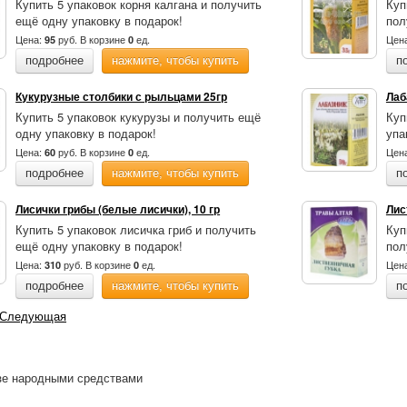
Купить 5 упаковок корня калгана и получить
Куп
ещё одну упаковку в подарок!
пол
Цена:
руб.
В корзине
ед.
Цен
95
0
подробнее
нажмите, чтобы купить
п
Кукурузные столбики с рыльцами 25гр
Лаб
Купить 5 упаковок кукурузы и получить ещё
Куп
одну упаковку в подарок!
упа
Цена:
руб.
В корзине
ед.
Цен
60
0
подробнее
нажмите, чтобы купить
п
Лисички грибы (белые лисички), 10 гр
Лис
Купить 5 упаковок лисичка гриб и получить
Куп
ещё одну упаковку в подарок!
пол
Цена:
руб.
В корзине
ед.
Цен
310
0
подробнее
нажмите, чтобы купить
п
Следующая
зе народными средствами