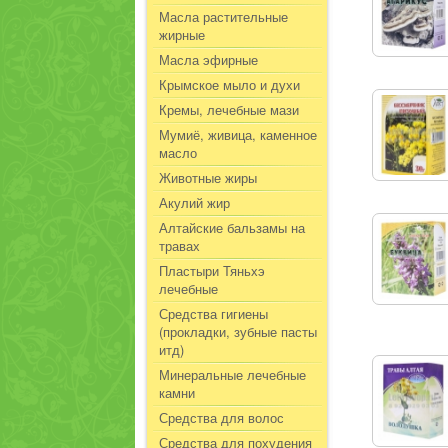
Масла растительные
жирные
Масла эфирные
Крымское мыло и духи
Кремы, лечебные мази
Мумиё, живица, каменное
масло
Животные жиры
Акулий жир
Алтайские бальзамы на
травах
Пластыри Тяньхэ
лечебные
Средства гигиены
(прокладки, зубные пасты
итд)
Минеральные лечебные
камни
Средства для волос
Средства для похудения