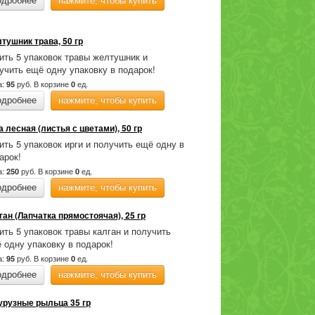
одробнее
нажмите, чтобы купить
тушник трава, 50 гр
ить 5 упаковок травы желтушник и
учить ещё одну упаковку в подарок!
а:
руб.
В корзине
ед.
95
0
одробнее
нажмите, чтобы купить
а лесная (листья с цветами), 50 гр
ить 5 упаковок ирги и получить ещё одну в
арок!
а:
руб.
В корзине
ед.
250
0
одробнее
нажмите, чтобы купить
ган (Лапчатка прямостоячая), 25 гр
ить 5 упаковок травы калган и получить
 одну упаковку в подарок!
а:
руб.
В корзине
ед.
95
0
одробнее
нажмите, чтобы купить
урузные рыльца 35 гр