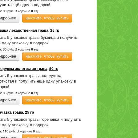
учить ещё одну в подарок!
а:
руб.
В корзине
ед.
80
0
одробнее
нажмите, чтобы купить
вица лекарственная трава, 25 гр
ить 5 упаковок травы буквица и получить
 одну упаковку в подарок!
а:
руб.
В корзине
ед.
80
0
одробнее
нажмите, чтобы купить
одушка золотистая трава, 50 гр
ить 5 упаковок травы володушка
отистая и получить ещё одну упаковку в
арок!
а:
руб.
В корзине
ед.
85
0
одробнее
нажмите, чтобы купить
ечавка трава, 25 гр
ить 5 упаковок травы горечавка и получить
 одну упаковку в подарок!
а:
руб.
В корзине
ед.
110
0