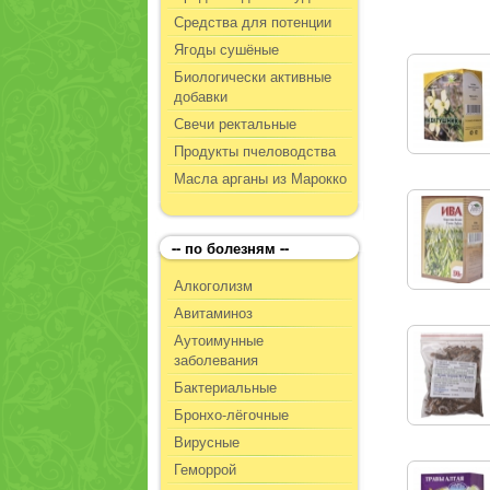
Средства для потенции
Ягоды сушёные
Биологически активные
добавки
Свечи ректальные
Продукты пчеловодства
Масла арганы из Марокко
-- по болезням --
Алкоголизм
Авитаминоз
Аутоимунные
заболевания
Бактериальные
Бронхо-лёгочные
Вирусные
Геморрой