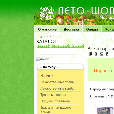
ЛЕТО чудо здоровья
О магазине
Доставка
Оплата
Конт
Главная
|
Все товары 
Щ
Э
Ю
Я
-- по типу --
Цирроз п
Новинки
Лекарственные травы
Лекарственные грибы
Народные сред
Травяные сборы
Страницы :
1
2
Подушки травяные
Травы и чаи нашего
Крыма