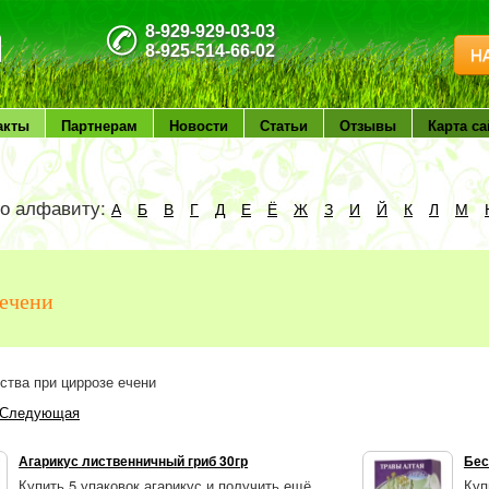
8-929-929-03-03
8-925-514-66-02
Н
акты
Партнерам
Новости
Статьи
Отзывы
Карта са
по алфавиту:
А
Б
В
Г
Д
Е
Ё
Ж
З
И
Й
К
Л
М
ечени
ства при циррозе ечени
Следующая
Агарикус лиственничный гриб 30гр
Бес
Купить 5 упаковок агарикус и получить ещё
Куп