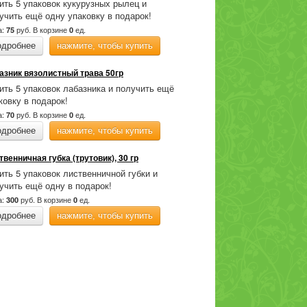
ить 5 упаковок кукурузных рылец и
учить ещё одну упаковку в подарок!
а:
руб.
В корзине
ед.
75
0
одробнее
нажмите, чтобы купить
азник вязолистный трава 50гр
ить 5 упаковок лабазника и получить ещё
ковку в подарок!
а:
руб.
В корзине
ед.
70
0
одробнее
нажмите, чтобы купить
твенничная губка (трутовик), 30 гр
ить 5 упаковок лиственничной губки и
учить ещё одну в подарок!
а:
руб.
В корзине
ед.
300
0
одробнее
нажмите, чтобы купить