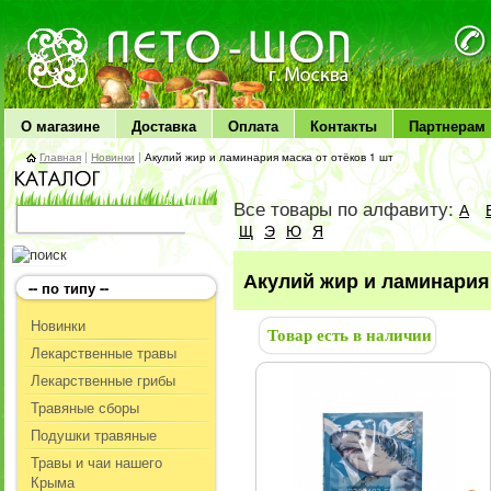
ЛЕТО чудо здоровья
О магазине
Доставка
Оплата
Контакты
Партнерам
Главная
|
Новинки
|
Акулий жир и ламинария маска от отёков 1 шт
Все товары по алфавиту:
А
Щ
Э
Ю
Я
Акулий жир и ламинария 
-- по типу --
Новинки
Товар есть в наличии
Лекарственные травы
Лекарственные грибы
Травяные сборы
Подушки травяные
Травы и чаи нашего
Крыма