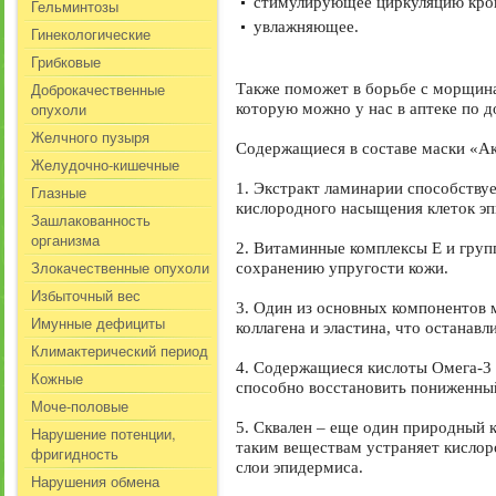
стимулирующее циркуляцию кро
Гельминтозы
увлажняющее.
Гинекологические
Грибковые
Доброкачественные
Также поможет в борьбе с морщина
опухоли
которую можно у нас в аптеке по 
Желчного пузыря
Содержащиеся в составе маски «Ак
Желудочно-кишечные
1. Экстракт ламинарии способствуе
Глазные
кислородного насыщения клеток эп
Зашлакованность
организма
2. Витаминные комплексы Е и груп
Злокачественные опухоли
сохранению упругости кожи.
Избыточный вес
3. Один из основных компонентов 
Имунные дефициты
коллагена и эластина, что останавл
Климактерический период
4. Содержащиеся кислоты Омега-3 
Кожные
способно восстановить пониженны
Моче-половые
5. Сквален – еще один природный к
Нарушение потенции,
таким веществам устраняет кислор
фригидность
слои эпидермиса.
Нарушения обмена