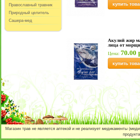
купить това
Православный травник
Природный целитель
Сашера-мед
Акулий жир м
лица от морщи
70.00 
Цена:
купить това
Магазин трав не является аптекой и не реализует медикаменты (мед
продукта