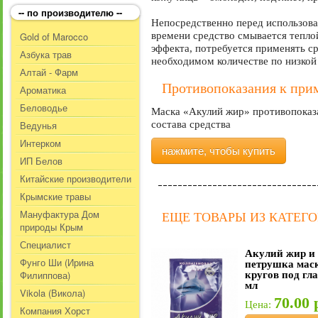
-- по производителю --
Непосредственно перед использова
Gold of Marocco
времени средство смывается тепло
эффекта, потребуется применять ср
Азбука трав
необходимом количестве по низкой
Алтай - Фарм
Противопоказания к при
Ароматика
Беловодье
Маска «Акулий жир» противопоказ
Ведунья
состава средства
Интерком
нажмите, чтобы купить
ИП Белов
Китайские производители
Крымские травы
Мануфактура Дом
ЕЩЕ ТОВАРЫ ИЗ КАТЕГ
природы Крым
Специалист
Акулий жир и
Фунго Ши (Ирина
петрушка маск
Филиппова)
кругов под гл
мл
Vikola (Викола)
70.00 
Цена:
Компания Хорст