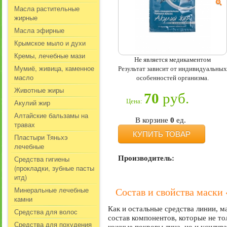
Масла растительные
жирные
Масла эфирные
Крымское мыло и духи
Кремы, лечебные мази
Не является медикаментом
Мумиё, живица, каменное
Результат зависит от индивидуальных
масло
особенностей организма.
Животные жиры
70
руб.
Цена:
Акулий жир
Алтайские бальзамы на
В корзине
0
ед.
травах
КУПИТЬ ТОВАР
Пластыри Тяньхэ
лечебные
Средства гигиены
Производитель:
(прокладки, зубные пасты
итд)
Минеральные лечебные
Состав и свойства маски
камни
Как и остальные средства линии, 
Средства для волос
состав компонентов, которые не т
Средства для похудения