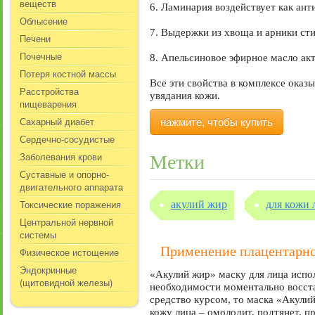
веществ
6. Ламинария воздействует как ант
Облысение
7. Выдержки из хвоща и арники ст
Печени
Почечные
8. Апельсиновое эфирное масло акт
Потеря костной массы
Все эти свойства в комплексе оказ
Расстройства
увядания кожи.
пищеварения
Сахарный диабет
нажмите, чтобы купить
Сердечно-сосудистые
Заболевания крови
Метки
Суставные и опорно-
двигательного аппарата
Токсические поражения
акулий жир
для кожи 
Центральной нервной
системы
Применение плацентарн
Физическое истощение
Эндокринные
«Акулий жир» маску для лица испо
(щитовидной железы)
необходимости моментально восста
средство курсом, то маска «Акулий
кожу лица – омолодит, подтянет, п