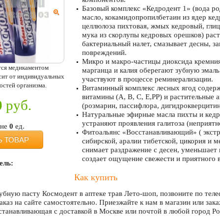
Базовый комплекс «Кедродент 1» (вода ро
масло, кокамидопропилбетаин из ядер ке
целлюлоза пихтовая, жмых кедровый, гли
мука из скорлупы кедровых орешков) раст
бактериальный налет, смазывает десны, з
повреждений.
Микро и макро-частицы диоксида кремния,
тся медикаментом
марганца и калия оберегают зубную эмаль
исит от индивидуальных
участвуют в процессе реминерализации.
остей организма.
Витаминный комплекс лесных ягод содер
витамины (А, В, С, Е,РР) и растительные
0
руб.
(розмарин, пассифлора, дигидрокверцитин
Натуральные эфирные масла пихты и кедр
устраняют проявления галитоза (неприятно
ине
0
ед.
Фитоальянс «Восстанавливающий» ( экст
Ь ТОВАР
сибирской, аралии тибетской, цикория и м
снимает раздражение с десен, уменьшает 
создает ощущение свежести и приятного в
ель:
Как купить
убную пасту Космодент в аптеке трав Лето-шоп, позвоните по тел
аказ на сайте самостоятельно. Приезжайте к нам в магазин или зак
танавливающая с доставкой в Москве или почтой в любой город Ро