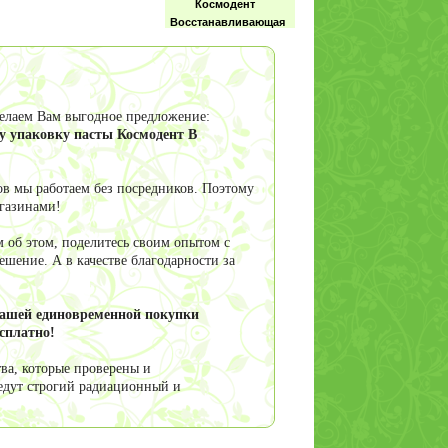
Космодент
Восстанавливающая
делаем Вам выгодное предложение:
Зубная паста
у упаковку пасты Космодент В
Космодент
Профилактическая
в мы работаем без посредников. Поэтому
агазинами!
 об этом, поделитесь своим опытом с
шение. А в качестве благодарности за
Зубная паста
Малавит Кедр-
можжевельник
вашей единовременной покупки
сплатно!
ва, которые проверены и
едут строгий радиационный и
Смолка
жевательная
резинка, живица