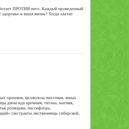
таежная 5 штук по
 работает ПРОТИВ него. Каждый проведенный
0,8гр
 здоровье и ваша жизнь? Тогда хватит
Зубная паста
Cosmodent
Универсальная
овых орешков, целлюлоза пихтовая, жмых
цы диоксида кремния, титана, магния,
ты( розмарин, пассифлора,
ющий» (экстракты лиственницы сибирской,