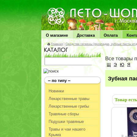
ЛЕТО чудо здоровья
О магазине
Доставка
Оплата
Конт
Главная
|
Средства гигиены (прокладки, зубные пасты итд
Все товары 
Щ
Э
Ю
Я
Зубная па
-- по типу --
Новинки
Лекарственные травы
Товар ест
Лекарственные грибы
Травяные сборы
Подушки травяные
Травы и чаи нашего
Крыма