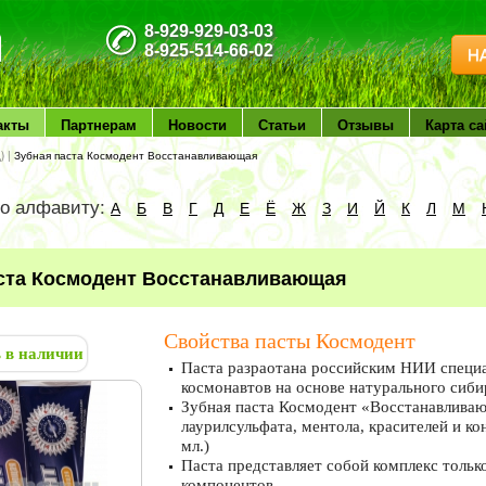
8-929-929-03-03
8-925-514-66-02
Н
акты
Партнерам
Новости
Статьи
Отзывы
Карта са
)
|
Зубная паста Космодент Восстанавливающая
по алфавиту:
А
Б
В
Г
Д
Е
Ё
Ж
З
И
Й
К
Л
М
ста Космодент Восстанавливающая
Свойства пасты Космодент
ь в наличии
Паста разраотана российским НИИ специа
космонавтов на основе натурального сиби
Зубная паста Космодент «Восстанавлива
лаурилсульфата, ментола, красителей и ко
мл.)
Паста представляет собой комплекс тольк
компонентов.