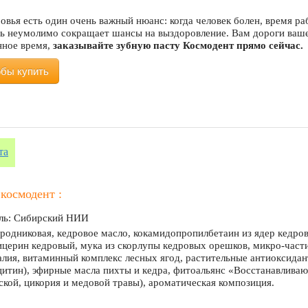
оровья есть один очень важный нюанс: когда человек болен, время
нь неумолимо сокращает шансы на выздоровление. Вам дороги ваше
нное время,
заказывайте зубную пасту Космодент прямо сейчас.
обы купить
та
 космодент :
ль: Сибирский НИИ
 родниковая, кедровое масло, кокамидопропилбетаин из ядер кедр
ицерин кедровый, мука из скорлупы кедровых орешков, микро-части
алия, витаминный комплекс лесных ягод, растительные антиоксидан
итин), эфирные масла пихты и кедра, фитоальянс «Восстанавлива
ской, цикория и медовой травы), ароматическая композиция.