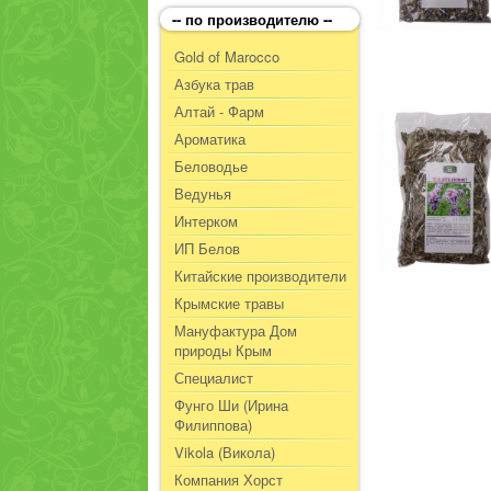
-- по производителю --
Gold of Marocco
Азбука трав
Алтай - Фарм
Ароматика
Беловодье
Ведунья
Интерком
ИП Белов
Китайские производители
Крымские травы
Мануфактура Дом
природы Крым
Специалист
Фунго Ши (Ирина
Филиппова)
Vikola (Викола)
Компания Хорст