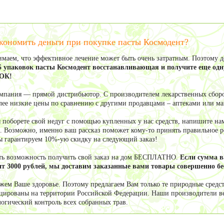
кономить деньги при покупке пасты Космодент?
маем, что эффективное лечение может быть очень затратным. Поэтому 
5 упаковок пасты Космодент восстанавливающая и получите еще одн
ОК!
мпания — прямой дистрибьютор. С производителем лекарственных сборо
олее низкие цены по сравнению с другими продавцами – аптеками или м
ы поборете свой недуг с помощью купленных у нас средств, напишите нам
. Возможно, именно ваш рассказ поможет кому-то принять правильное ре
ы гарантируем 10%-ую скидку на следующий заказ!
сть возможность получить свой заказ на дом БЕСПЛАТНО.
Если сумма 
т 3000 рублей, мы доставим заказанные вами товары совершенно бе
жем Ваше здоровье. Поэтому предлагаем Вам только те природные средст
цированы на территории Российской Федерации. Наши производители в
логический контроль всех собранных трав.