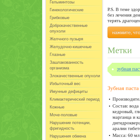
Гельминтозы
Гинекологические
P.S. В теме зд
без лечения де
Грибковые
терять драгоце
Доброкачественные
опухоли
нажмите, чт
Желчного пузыря
Желудочно-кишечные
Метки
Глазные
Зашлакованность
организма
зубная пас
Злокачественные опухоли
Избыточный вес
Зубная паста
Имунные дефициты
Климактерический период
Производите
Состав: вода
Кожные
кедровый, гл
Моче-половые
марганца и к
Нарушение потенции,
дигидрокверц
фригидность
аралии тибет
Нарушения обмена
Масса: 60 мл