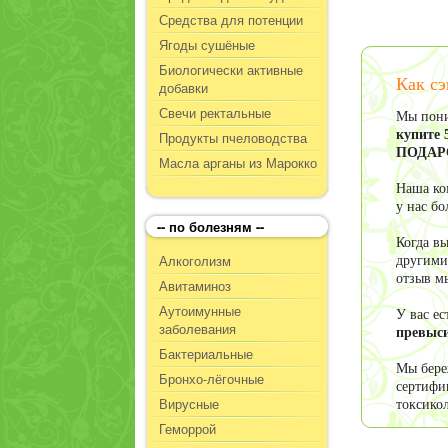
Средства для потенции
Ягоды сушёные
Биологически активные
Как сэ
добавки
Свечи ректальные
Мы пони
купите 
Продукты пчеловодства
ПОДАР
Масла арганы из Марокко
Наша ко
у нас б
-- по болезням --
Когда в
Алкоголизм
другими
отзыв м
Авитаминоз
Аутоимунные
У вас е
заболевания
превыси
Бактериальные
Мы бере
Бронхо-лёгочные
сертифи
Вирусные
токсико
Геморрой