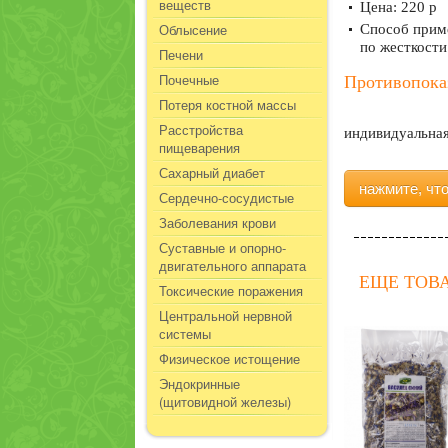
веществ
Цена: 220 р
Облысение
Способ приме
по жесткости
Печени
Почечные
Противопока
Потеря костной массы
Расстройства
индивидуальная
пищеварения
Сахарный диабет
нажмите, чт
Сердечно-сосудистые
Заболевания крови
Суставные и опорно-
двигательного аппарата
ЕЩЕ ТОВ
Токсические поражения
Центральной нервной
системы
Физическое истощение
Эндокринные
(щитовидной железы)