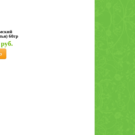
мский
ья) 60гр
 руб.
р