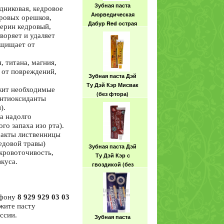
Зубная паста
дниковая, кедровое
Аюрведическая
дровых орешков,
Дабур Red острая
церин кедровый,
(без фтора)
воряет и удаляет
ащищает от
 титана, магния,
 от повреждений,
Зубная паста Дэй
Ту Дэй Кэр Мисвак
жит необходимые
(без фтора)
 антиоксиданты
).
а надолго
го запаха изо рта).
ракты лиственницы
едовой травы)
Зубная паста Дэй
кровоточивость,
Ту Дэй Кэр с
куса.
гвоздикой (без
фтора)
ефону
8 929 929 03 03
ажите пасту
ссии.
Зубная паста