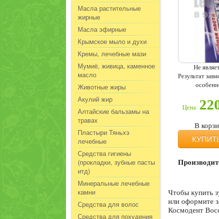
Масла растительные
жирные
Масла эфирные
Крымское мыло и духи
Кремы, лечебные мази
Мумиё, живица, каменное
Не являе
масло
Результат зав
особенн
Животные жиры
Акулий жир
22
Цена:
Алтайские бальзамы на
травах
В корз
Пластыри Тяньхэ
КУПИТ
лечебные
Средства гигиены
(прокладки, зубные пасты
Производит
итд)
Минеральные лечебные
камни
Чтобы купить з
или оформите з
Средства для волос
Космодент Восс
Средства для похудения