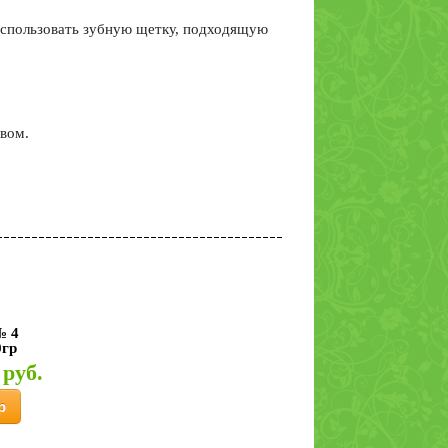
 Использовать зубную щетку, подходящую
вом.
№ 4
0гр
 руб.
р