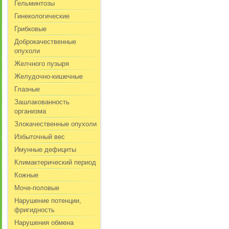
Гельминтозы
Гинекологические
Грибковые
Доброкачественные
опухоли
Желчного пузыря
Желудочно-кишечные
Глазные
Зашлакованность
организма
Злокачественные опухоли
Избыточный вес
Имунные дефициты
Климактерический период
Кожные
Моче-половые
Нарушение потенции,
фригидность
Нарушения обмена