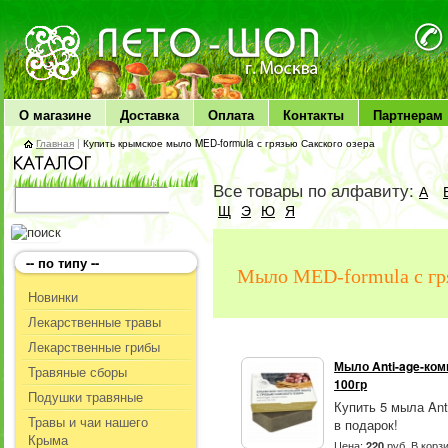
ЛЕТО чудо здоровья
О магазине
Доставка
Оплата
Контакты
Партнерам
Главная
|
Купить крымское мыло MED-formula с грязью Сакского озера
Все товары по алфавиту:
А
Щ
Э
Ю
Я
-- по типу --
Мыло MED-formula с гр
Новинки
Лекарственные травы
Лекарственные грибы
Мыло Anti-age-ком
Травяные сборы
100гр
Подушки травяные
Купить 5 мыла Ant
Травы и чаи нашего
в подарок!
Крыма
Цена:
руб.
В корз
220