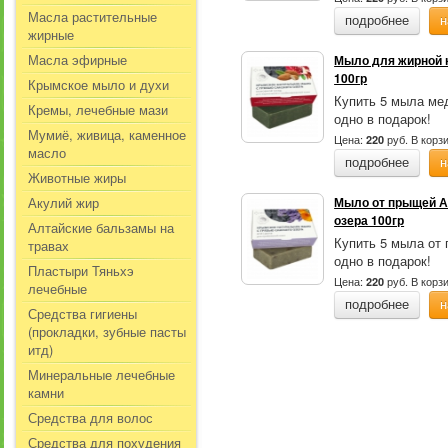
Масла растительные
подробнее
н
жирные
Масла эфирные
Мыло для жирной к
100гр
Крымское мыло и духи
Купить 5 мыла ме
Кремы, лечебные мази
одно в подарок!
Мумиё, живица, каменное
Цена:
руб.
В корз
220
масло
подробнее
н
Животные жиры
Акулий жир
Мыло от прыщей Ан
озера 100гр
Алтайские бальзамы на
Купить 5 мыла от
травах
одно в подарок!
Пластыри Тяньхэ
Цена:
руб.
В корз
220
лечебные
подробнее
н
Средства гигиены
(прокладки, зубные пасты
итд)
Минеральные лечебные
камни
Средства для волос
Средства для похудения