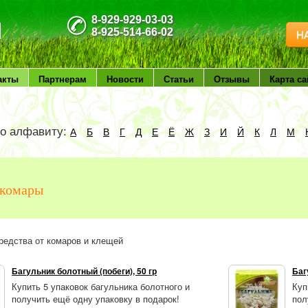
8-929-929-03-03
8-925-514-66-02
Н
акты
Партнерам
Новости
Статьи
Отзывы
Карта са
по алфавиту:
А
Б
В
Г
Д
Е
Ё
Ж
З
И
Й
К
Л
М
 комары
редства от комаров и клещей
Багульник болотный (побеги), 50 гр
Баг
Купить 5 упаковок багульника болотного и
Куп
получить ещё одну упаковку в подарок!
пол