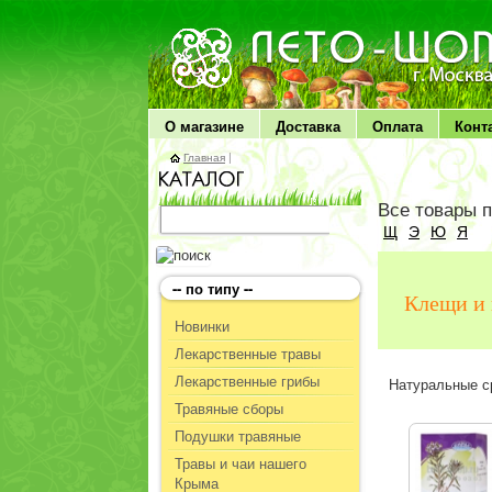
ЛЕТО чудо здоровья
О магазине
Доставка
Оплата
Конт
Главная
|
Все товары 
Щ
Э
Ю
Я
-- по типу --
Клещи и
Новинки
Лекарственные травы
Лекарственные грибы
Натуральные с
Травяные сборы
Подушки травяные
Травы и чаи нашего
Крыма