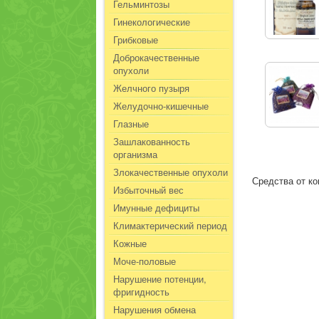
Гельминтозы
Гинекологические
Грибковые
Доброкачественные
опухоли
Желчного пузыря
Желудочно-кишечные
Глазные
Зашлакованность
организма
Злокачественные опухоли
Средства от к
Избыточный вес
Имунные дефициты
Климактерический период
Кожные
Моче-половые
Нарушение потенции,
фригидность
Нарушения обмена