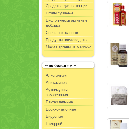
Средства для потенции
Ягоды сушёные
Биологически активные
добавки
Свечи ректальные
Продукты пчеловодства
Масла арганы из Марокко
-- по болезням --
Алкоголизм
Авитаминоз
Аутоимунные
заболевания
Бактериальные
Бронхо-лёгочные
Вирусные
Геморрой