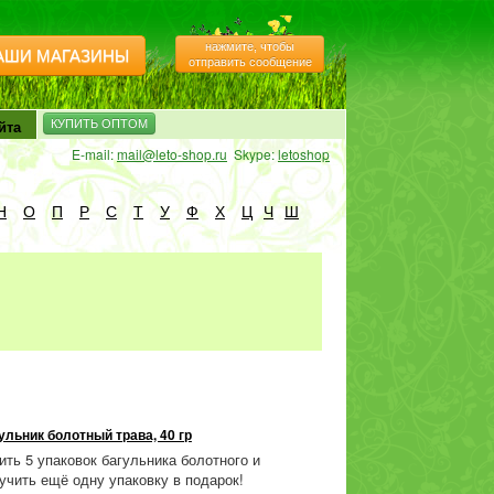
нажмите, чтобы
АШИ МАГАЗИНЫ
отправить сообщение
йта
КУПИТЬ ОПТОМ
E-mail:
mail@leto-shop.ru
Skype:
letoshop
Н
О
П
Р
С
Т
У
Ф
Х
Ц
Ч
Ш
ульник болотный трава, 40 гр
ить 5 упаковок багульника болотного и
учить ещё одну упаковку в подарок!