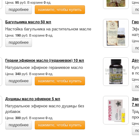
Цена:
руб.
В корзине
ед.
Цен
95
0
подробнее
нажмите, чтобы купить
п
Багульника масло 50 мл
Гво
Настойка багульника на растительном масле
Эфи
нат
Цена:
руб.
В корзине
ед.
190
0
Цен
подробнее
п
Герани эфирное масло (гераниевое) 10 мл
Дёг
Натуральное эфирное гераниевое масло
Куп
в п
Цена:
руб.
В корзине
ед.
340
0
Цен
подробнее
нажмите, чтобы купить
п
Душицы масло эфирное 5 мл
Зве
7 м
Натуральное эфирное масло душицы без
добавок
Тра
про
Цена:
руб.
В корзине
ед.
300
0
Цен
подробнее
нажмите, чтобы купить
п