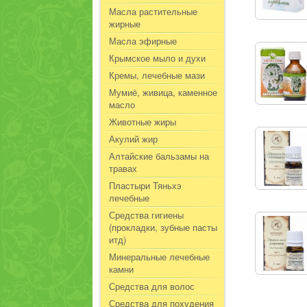
Масла растительные
жирные
Масла эфирные
Крымское мыло и духи
Кремы, лечебные мази
Мумиё, живица, каменное
масло
Животные жиры
Акулий жир
Алтайские бальзамы на
травах
Пластыри Тяньхэ
лечебные
Средства гигиены
(прокладки, зубные пасты
итд)
Минеральные лечебные
камни
Средства для волос
Средства для похудения