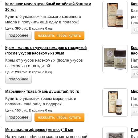
Каменное масло целебный китайский бальзам
Кая
20 мл
Кая
Купить 5 упаковок китайского каменного
реп
масла и получить ещё одну в подарок!
Цен
Цена:
руб.
В корзине
ед.
390
0
п
подробнее
нажмите, чтобы купить
Крем - масло от укусов комаров с гвоздикой
Кре
(после укусов насекомых) 30мл
нас
Крем от укусов насекомых (после укусов
Нат
насекомых) с гвоздикой
Цен
Цена:
руб.
В корзине
ед.
290
0
п
подробнее
Марьянник трава (марь душистая), 50 гр
Мир
Купить 5 упаковок травы марьянник и
Нат
получить ещё одну в подарок!
Цен
Цена:
руб.
В корзине
ед.
150
0
п
подробнее
нажмите, чтобы купить
Мяты масло эфирное (мятное) 10 мл
Под
Натрульное эфирное масло мяты перечной
Куп