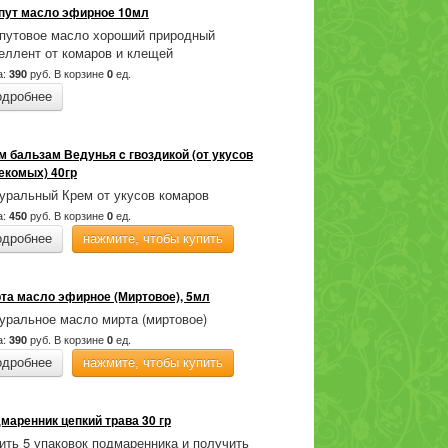
пут масло эфирное 10мл
путовое масло хороший природный
еллент от комаров и клещей
а:
руб.
В корзине
ед.
390
0
одробнее
м бальзам Ведунья c гвоздикой (от укусов
екомых) 40гр
уральный Крем от укусов комаров
а:
руб.
В корзине
ед.
450
0
одробнее
нажмите, чтобы купить
та масло эфирное (Миртовое), 5мл
уральное масло мирта (миртовое)
а:
руб.
В корзине
ед.
390
0
одробнее
нажмите, чтобы купить
маренник цепкий трава 30 гр
ить 5 упаковок подмаренника и получить