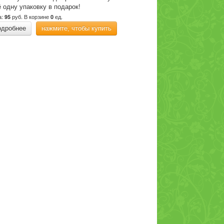
 одну упаковку в подарок!
а:
руб.
В корзине
ед.
95
0
одробнее
нажмите, чтобы купить