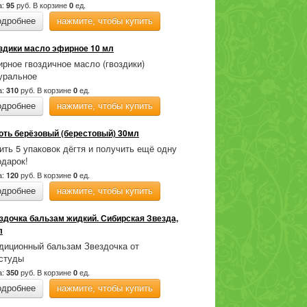
а:
руб.
В корзине
ед.
95
0
одробнее
нажмите, чтобы купить
здики масло эфирное 10 мл
рное гвоздичное масло (гвоздики)
уральное
а:
руб.
В корзине
ед.
310
0
одробнее
нажмите, чтобы купить
оть берёзовый (берестовый) 30мл
ить 5 упаковок дёгтя и получить ещё одну
одарок!
а:
руб.
В корзине
ед.
120
0
одробнее
нажмите, чтобы купить
здочка бальзам жидкий. Сибирская Звезда,
л
диционный бальзам Звездочка от
студы
а:
руб.
В корзине
ед.
350
0
одробнее
нажмите, чтобы купить