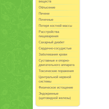
веществ
Облысение
Печени
Почечные
Потеря костной массы
Расстройства
пищеварения
Сахарный диабет
Сердечно-сосудистые
Заболевания крови
Суставные и опорно-
двигательного аппарата
Токсические поражения
Центральной нервной
системы
Физическое истощение
Эндокринные
(щитовидной железы)