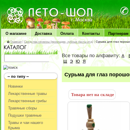
ЛЕТО чудо здоровья
О магазине
Доставка
Оплата
Контакты
Партнерам
Главная
|
Средства гигиены (прокладки, зубные пасты итд)
|
Сурьма для глаз порошо
Все товары по алфавиту:
А
Щ
Э
Ю
Я
Сурьма для глаз порошок
-- по типу --
Новинки
Лекарственные травы
Товара нет на складе
Лекарственные грибы
Травяные сборы
Подушки травяные
Травы и чаи нашего
Крыма