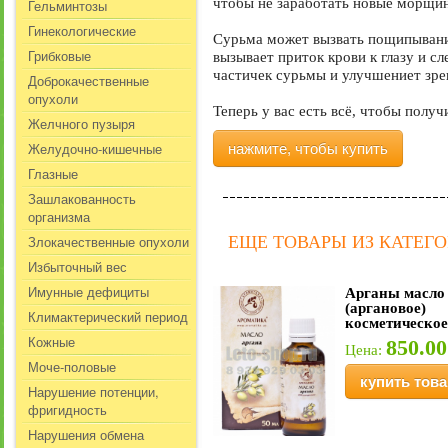
чтобы не заработать новые морщин
Гельминтозы
Гинекологические
Сурьма может вызвать пощипывание
Грибковые
вызывает приток крови к глазу и сл
частичек сурьмы и улучшениет зре
Доброкачественные
опухоли
Теперь у вас есть всё, чтобы полу
Желчного пузыря
Желудочно-кишечные
нажмите, чтобы купить
Глазные
Зашлакованность
организма
Злокачественные опухоли
ЕЩЕ ТОВАРЫ ИЗ КАТЕГ
Избыточный вес
Имунные дефициты
Арганы масло
(аргановое)
Климактерический период
косметическое
Кожные
850.00
Цена:
Моче-половые
купить това
Нарушение потенции,
фригидность
Нарушения обмена