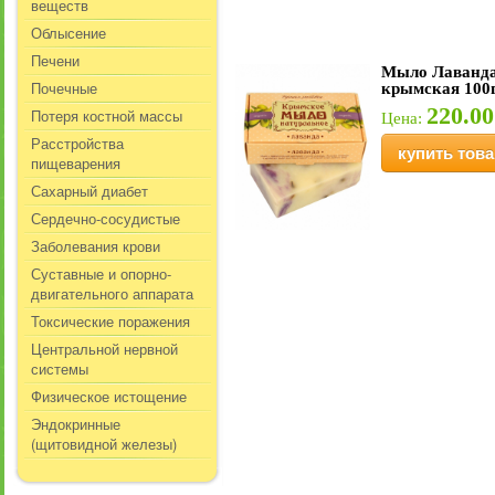
веществ
Облысение
Печени
Мыло Лаванд
Почечные
крымская 100
220.00
Потеря костной массы
Цена:
Расстройства
купить това
пищеварения
Сахарный диабет
Сердечно-сосудистые
Заболевания крови
Суставные и опорно-
двигательного аппарата
Токсические поражения
Центральной нервной
системы
Физическое истощение
Эндокринные
(щитовидной железы)