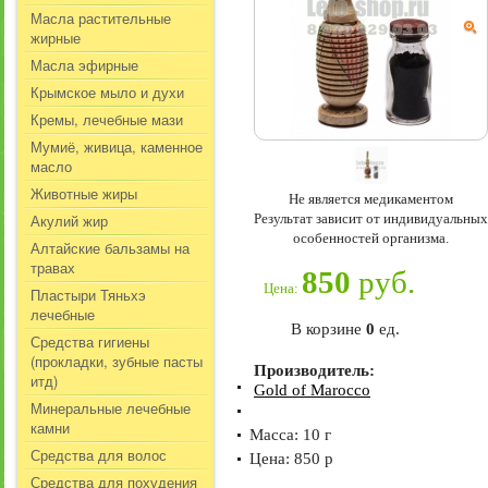
Масла растительные
жирные
Масла эфирные
Крымское мыло и духи
Кремы, лечебные мази
Мумиё, живица, каменное
масло
Животные жиры
Не является медикаментом
Результат зависит от индивидуальных
Акулий жир
особенностей организма.
Алтайские бальзамы на
травах
850
руб.
Цена:
Пластыри Тяньхэ
лечебные
В корзине
0
ед.
Средства гигиены
(прокладки, зубные пасты
Производитель:
итд)
Gold of Marocco
Минеральные лечебные
камни
Масса: 10 г
Средства для волос
Цена: 850 р
Средства для похудения