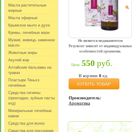
Масла растительные
жирные
Масла эфирные
Крымское мыло и духи
Кремы, лечебные мази
Мумиё, живица, каменное
Не является медикаментом
масло
Результат зависит от индивидуальных
особенностей организма.
Животные жиры
Акулий жир
550
руб.
Цена:
Алтайские бальзамы на
травах
В корзине
0
ед.
Пластыри Тяньхэ
КУПИТЬ ТОВАР
лечебные
Средства гигиены
(прокладки, зубные пасты
Производитель:
итд)
Ароматика
Минеральные лечебные
камни
Средства для волос
Средства для похудения