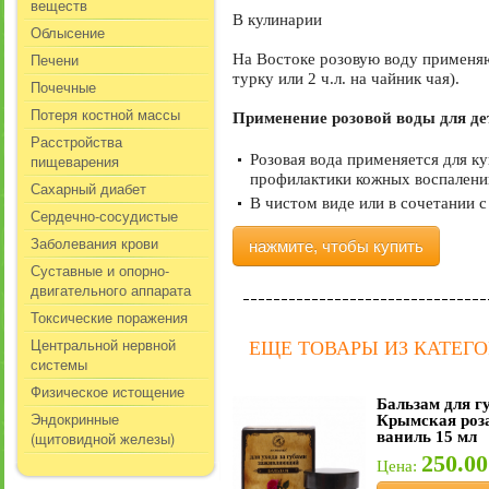
веществ
В кулинарии
Облысение
Печени
На Востоке розовую воду применяют
турку или 2 ч.л. на чайник чая).
Почечные
Потеря костной массы
Применение розовой воды для де
Расстройства
пищеварения
Розовая вода применяется для ку
профилактики кожных воспалени
Сахарный диабет
В чистом виде или в сочетании с
Сердечно-сосудистые
Заболевания крови
нажмите, чтобы купить
Суставные и опорно-
двигательного аппарата
Токсические поражения
Центральной нервной
ЕЩЕ ТОВАРЫ ИЗ КАТЕГ
системы
Физическое истощение
Бальзам для г
Эндокринные
Крымская роз
(щитовидной железы)
ваниль 15 мл
250.00
Цена: