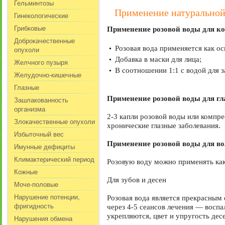
Гельминтозы
Применение натуральной
Гинекологические
Грибковые
Применение розовой воды для к
Доброкачественные
Розовая вода применяется как о
опухоли
Добавка в маски для лица;
Желчного пузыря
В соотношении 1:1 с водой для з
Желудочно-кишечные
Глазные
Применение розовой воды для гл
Зашлакованность
организма
2-3 капли розовой воды или компре
Злокачественные опухоли
хронические глазные заболевания.
Избыточный вес
Применение розовой воды для во
Имунные дефициты
Климактерический период
Розовую воду можно применять как 
Кожные
Для зубов и десен
Моче-половые
Нарушение потенции,
Розовая вода является прекрасным 
фригидность
через 4-5 сеансов лечения — восп
укрепляются, цвет и упругость дес
Нарушения обмена