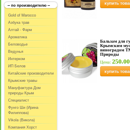
купить това
-- по производителю --
Gold of Marocco
Азбука трав
Алтай - Фарм
Ароматика
Бальзам для гу
Беловодье
Крымским му
виноградом Т
Ведунья
Природы
Интерком
250.00
Цена:
ИП Белов
купить това
Китайские производители
Крымские травы
Мануфактура Дом
природы Крым
Специалист
Фунго Ши (Ирина
Филиппова)
Vikola (Викола)
Компания Хорст