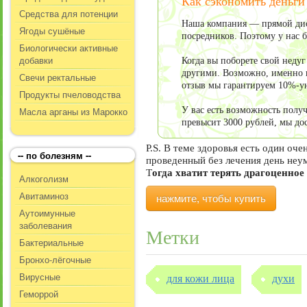
Как сэкономить деньги
Средства для потенции
Наша компания — прямой дис
Ягоды сушёные
посредников. Поэтому у нас 
Биологически активные
добавки
Когда вы поборете свой неду
другими. Возможно, именно в
Свечи ректальные
отзыв мы гарантируем 10%-у
Продукты пчеловодства
Масла арганы из Марокко
У вас есть возможность пол
превысит 3000 рублей, мы до
P.S. В теме здоровья есть один оч
-- по болезням --
проведенный без лечения день неу
Т
огда хватит терять драгоценное
Алкоголизм
Авитаминоз
нажмите, чтобы купить
Аутоимунные
заболевания
Метки
Бактериальные
Бронхо-лёгочные
Вирусные
для кожи лица
духи
Геморрой