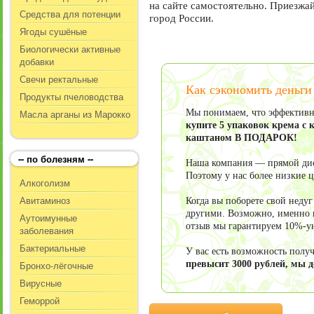
на сайте самостоятельно. Приезжай
Средства для потенции
город России.
Ягоды сушёные
Биологически активные
добавки
Свечи ректальные
Как сэкономить деньги
Продукты пчеловодства
Масла арганы из Марокко
Мы понимаем, что эффективно
купите 5 упаковок крема с 
каштаном В ПОДАРОК!
-- по болезням --
Наша компания — прямой дист
Поэтому у нас более низкие 
Алкоголизм
Авитаминоз
Когда вы поборете свой неду
другими. Возможно, именно в
Аутоимунные
отзыв мы гарантируем 10%-у
заболевания
Бактериальные
У вас есть возможность пол
Бронхо-лёгочные
превысит 3000 рублей, мы 
Вирусные
Геморрой