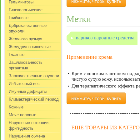
нажмите, чтобы купить
Гельминтозы
Гинекологические
Метки
Грибковые
Доброкачественные
опухоли
варикоз народные средства
Желчного пузыря
Желудочно-кишечные
Глазные
Применение крема
Зашлакованность
организма
Крем с конским каштаном подхо
Злокачественные опухоли
чистую сухую кожу, использоват
Избыточный вес
Для терапевтического эффекта р
Имунные дефициты
нажмите, чтобы купить
Климактерический период
Кожные
Моче-половые
Нарушение потенции,
ЕЩЕ ТОВАРЫ ИЗ КАТЕГО
фригидность
Нарушения обмена