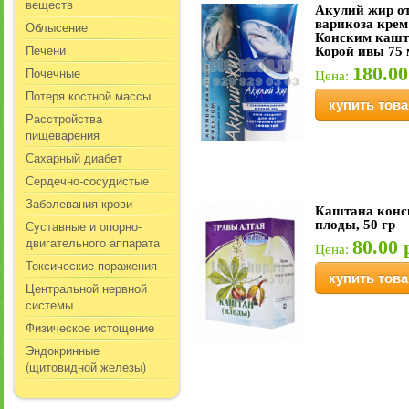
веществ
Акулий жир о
варикоза крем
Облысение
Конским кашт
Печени
Корой ивы 75 
180.00
Почечные
Цена:
Потеря костной массы
купить това
Расстройства
пищеварения
Сахарный диабет
Сердечно-сосудистые
Заболевания крови
Каштана конс
Суставные и опорно-
плоды, 50 гр
двигательного аппарата
80.00 
Цена:
Токсические поражения
купить това
Центральной нервной
системы
Физическое истощение
Эндокринные
(щитовидной железы)