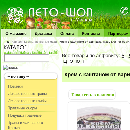
ЛЕТО чудо здоровья
О магазине
Доставка
Оплата
Контакты
Партнерам
Главная
|
Кремы, лечебные мази
|
Крем с каштаном от варикоза, мазь для ног 50мл
Все товары по алфавиту:
А
Щ
Э
Ю
Я
Крем с каштаном от вари
-- по типу --
Новинки
Лекарственные травы
Товар есть в наличии
Лекарственные грибы
Травяные сборы
Подушки травяные
Травы и чаи нашего
Крыма