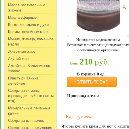
Масла растительные
жирные
Масла эфирные
Крымское мыло и духи
Кремы, лечебные мази
Мумиё, живица, каменное
Не является медикаментом
масло
Результат зависит от индивидуальных
особенностей организма.
Животные жиры
Акулий жир
210
руб.
Цена:
Алтайские бальзамы на
травах
В корзине
0
ед.
Пластыри Тяньхэ
КУПИТЬ ТОВАР
лечебные
Средства гигиены
(прокладки, зубные пасты
Производитель:
итд)
Минеральные лечебные
камни
Как купить
Средства для волос
Чтобы купить крем для ног с кашта
Средства для похудения