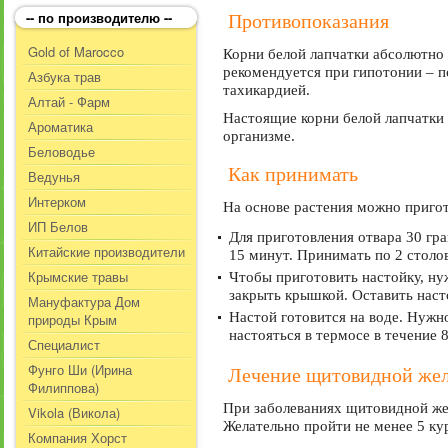
-- по производителю --
Противопоказания
Gold of Marocco
Корни белой лапчатки абсолютно 
рекомендуется при гипотонии – 
Азбука трав
тахикардией.
Алтай - Фарм
Настоящие корни белой лапчатки
Ароматика
организме.
Беловодье
Как принимать
Ведунья
Интерком
На основе растения можно пригот
ИП Белов
Для приготовления отвара 30 гра
Китайские производители
15 минут. Принимать по 2 столо
Крымские травы
Чтобы приготовить настойку, ну
закрыть крышкой. Оставить наст
Мануфактура Дом
Настой готовится на воде. Нужно
природы Крым
настояться в термосе в течение 
Специалист
Фунго Ши (Ирина
Лечение щитовидной же
Филиппова)
При заболеваниях щитовидной жел
Vikola (Викола)
Желательно пройти не менее 5 ку
Компания Хорст