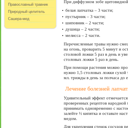
При диффузном зобе щитовидной 
Православный травник
белая лапчатка – 3 части;
Природный целитель
пустырник – 3 части;
Сашера-мед
шиповник – 2 части;
душица – 2 части;
мелисса – 2 части.
Перечисленные травы нужно смеша
на огонь, проварить 5 минут и ос
столовой ложки 5 раз в день и у
столовых ложки 5 раз в день.
При помощи растения можно пров
нужно 1,5 столовых ложки сухой 
мл. трижды в день за полчаса до 
Лечение болезней лапча
Удивительный эффект отмечается 
проверенных рецептов народной м
принимать одновременно с настое
залейте ½ кипятка и оставьте нас
медом.
Для укрепления стенок сосудов р