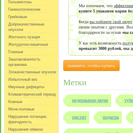
Гельминтозы
Мы понимаем, что
эффективн
Гинекологические
купите 5 упаковок корня бе
Грибковые
Когда
вы поборете свой недуг
Доброкачественные
своим опытом с другими. Воз
опухоли
благодарности за отзыв
мы г
Желчного пузыря
У вас есть возможность
получ
Желудочно-кишечные
превысит 3000 рублей, мы 
Глазные
Зашлакованность
организма
нажмите, чтобы купить
Злокачественные опухоли
Избыточный вес
Метки
Имунные дефициты
Климактерический период
недержание мочи
туб
Кожные
Моче-половые
Нарушение потенции,
цистит
подагра
фригидность
Нарушения обмена