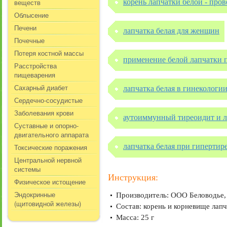
веществ
корень лапчатки белой - про
Облысение
Печени
лапчатка белая для женщин
Почечные
Потеря костной массы
применение белой лапчатки 
Расстройства
пищеварения
Сахарный диабет
лапчатка белая в гинекологи
Сердечно-сосудистые
Заболевания крови
аутоиммунный тиреоидит и л
Суставные и опорно-
двигательного аппарата
лапчатка белая при гипертир
Токсические поражения
Центральной нервной
системы
Инструкция:
Физическое истощение
Эндокринные
Производитель: ООО Беловодье,
(щитовидной железы)
Состав: корень и корневище лап
Масса: 25 г