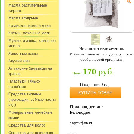
Масла растительные
жирные
Масла эфирные
Крымское мыло и духи
Кремы, лечебные мази
Мумиё, живица, каменное
масло
Не является медикаментом
Животные жиры
Результат зависит от индивидуальных
особенностей организма.
Акулий жир
Алтайские бальзамы на
170
руб.
травах
Цена:
Пластыри Тяньхэ
В корзине
0
ед.
лечебные
КУПИТЬ ТОВАР
Средства гигиены
(прокладки, зубные пасты
итд)
Производитель:
Минеральные лечебные
Беловодье
камни
сертификат
Средства для волос
Средства для похудения