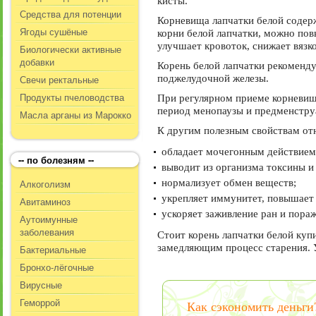
кисты.
Средства для потенции
Корневища лапчатки белой содерж
Ягоды сушёные
корни белой лапчатки, можно пов
улучшает кровоток, снижает вязко
Биологически активные
добавки
Корень белой лапчатки рекоменду
Свечи ректальные
поджелудочной железы.
Продукты пчеловодства
При регулярном приеме корневищ
период менопаузы и предменстру
Масла арганы из Марокко
К другим полезным свойствам от
обладает мочегонным действием,
-- по болезням --
выводит из организма токсины и
Алкоголизм
нормализует обмен веществ;
укрепляет иммунитет, повышает
Авитаминоз
ускоряет заживление ран и пора
Аутоимунные
заболевания
Стоит корень лапчатки белой куп
замедляющим процесс старения. 
Бактериальные
Бронхо-лёгочные
Вирусные
Геморрой
Как сэкономить деньги