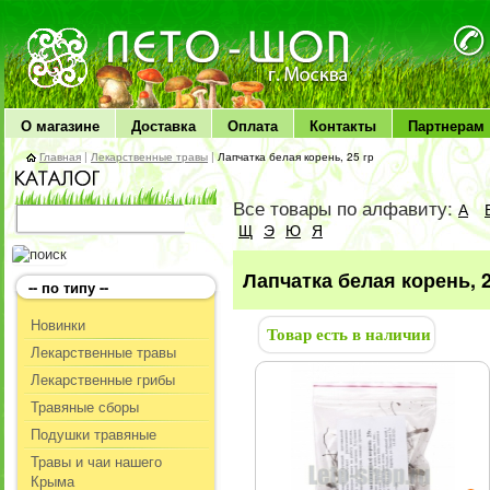
ЛЕТО чудо здоровья
О магазине
Доставка
Оплата
Контакты
Партнерам
Главная
|
Лекарственные травы
|
Лапчатка белая корень, 25 гр
Все товары по алфавиту:
А
Щ
Э
Ю
Я
Лапчатка белая корень, 2
-- по типу --
Новинки
Товар есть в наличии
Лекарственные травы
Лекарственные грибы
Травяные сборы
Подушки травяные
Травы и чаи нашего
Крыма