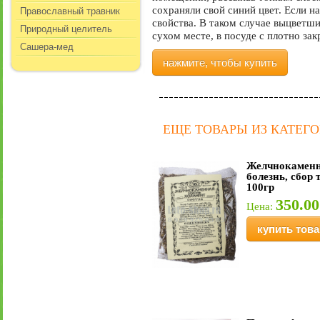
Православный травник
сохраняли свой синий цвет. Если н
свойства. В таком случае выцветш
Природный целитель
сухом месте, в посуде с плотно за
Сашера-мед
нажмите, чтобы купить
ЕЩЕ ТОВАРЫ ИЗ КАТЕГ
Желчнокамен
болезнь, сбор 
100гр
350.00
Цена:
купить това