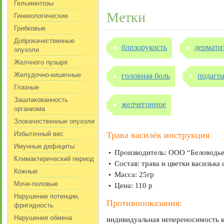
Гельминтозы
Метки
Гинекологические
Грибковые
Доброкачественные
близорукость
дермати
опухоли
Желчного пузыря
Желудочно-кишечные
головная боль
подагр
Глазные
Зашлакованность
желчегонное
организма
Злокачественные опухоли
Избыточный вес
Трава василёк инструкция
Имунные дефициты
Производитель: ООО “Беловодье
Климактерический период
Состав: трава и цветки василька
Кожные
Масса: 25гр
Моче-половые
Цена: 110 р
Нарушение потенции,
Противопоказания:
фригидность
Нарушения обмена
индивидуальная непереносимость к