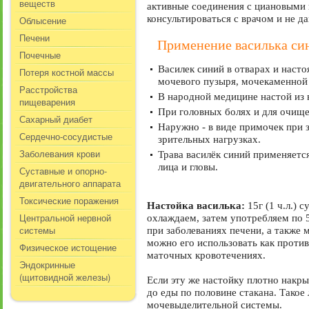
веществ
активные соединения с циановыми 
консультироваться с врачом и не д
Облысение
Печени
Применение василька си
Почечные
Василек синий в отварах и насто
Потеря костной массы
мочевого пузыря, мочекаменной б
Расстройства
В народной медицине настой из 
пищеварения
При головных болях и для очище
Сахарный диабет
Наружно - в виде примочек при з
Сердечно-сосудистые
зрительных нагрузках.
Заболевания крови
Трава василёк синий применяетс
лица и гловы.
Суставные и опорно-
двигательного аппарата
Токсические поражения
Настойка василька:
15г (1 ч.л.)
Центральной нервной
охлаждаем, затем употребляем по 5
системы
при заболеваниях печени, а также 
можно его использовать как проти
Физическое истощение
маточных кровотечениях.
Эндокринные
(щитовидной железы)
Если эту же настойку плотно накры
до еды по половине стакана. Такое
мочевыделительной системы.