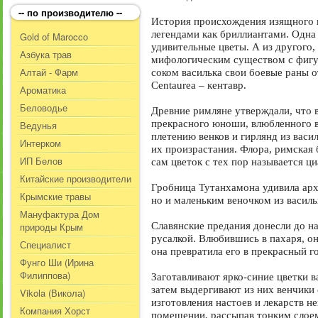
-- по производителю --
История происхождения изящного п
легендами как бриллиантами. Одна 
Gold of Marocco
удивительные цветы. А из другого,
Азбука трав
мифологическим существом с фигур
Алтай - Фарм
соком василька свои боевые раны о
Centaurea – кентавр.
Ароматика
Беловодье
Древние римляне утверждали, что в
прекрасного юноши, влюбленного в
Ведунья
плетению венков и гирлянд из васи
Интерком
их произрастания. Флора, римская 
ИП Белов
сам цветок с тех пор называется циа
Китайские производители
Гробница Тутанхамона удивила арх
Крымские травы
но и маленьким веночком из василь
Мануфактура Дом
природы Крым
Славянские предания донесли до н
русалкой. Влюбившись в пахаря, он
Специалист
она превратила его в прекрасный г
Фунго Ши (Ирина
Филиппова)
Заготавливают ярко-синие цветки в
затем выдергивают из них венчики 
Vikola (Викола)
изготовления настоев и лекарств 
Компания Хорст
помещении, рассыпав тонким слоем