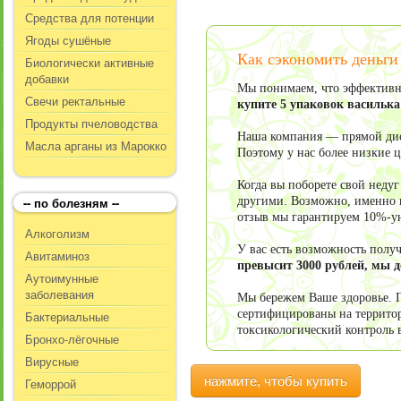
Средства для потенции
Ягоды сушёные
Как сэкономить деньги
Биологически активные
добавки
Мы понимаем, что эффективно
Свечи ректальные
купите 5 упаковок васильк
Продукты пчеловодства
Наша компания — прямой дист
Масла арганы из Марокко
Поэтому у нас более низкие 
Когда вы поборете свой неду
-- по болезням --
другими. Возможно, именно в
отзыв мы гарантируем 10%-у
Алкоголизм
У вас есть возможность пол
Авитаминоз
превысит 3000 рублей, мы 
Аутоимунные
заболевания
Мы бережем Ваше здоровье. П
сертифицированы на террито
Бактериальные
токсикологический контроль 
Бронхо-лёгочные
Вирусные
нажмите, чтобы купить
Геморрой