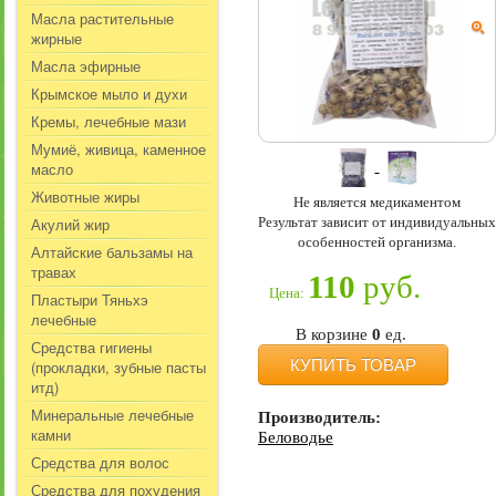
Масла растительные
жирные
Масла эфирные
Крымское мыло и духи
Кремы, лечебные мази
Мумиё, живица, каменное
масло
Животные жиры
Не является медикаментом
Результат зависит от индивидуальных
Акулий жир
особенностей организма.
Алтайские бальзамы на
травах
110
руб.
Цена:
Пластыри Тяньхэ
лечебные
В корзине
0
ед.
Средства гигиены
КУПИТЬ ТОВАР
(прокладки, зубные пасты
итд)
Минеральные лечебные
Производитель:
камни
Беловодье
Средства для волос
Средства для похудения