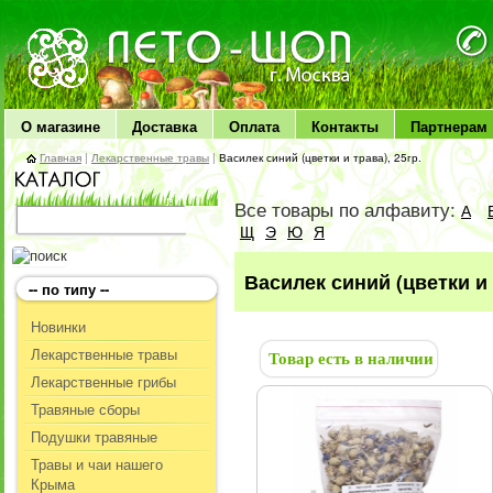
ЛЕТО чудо здоровья
О магазине
Доставка
Оплата
Контакты
Партнерам
Главная
|
Лекарственные травы
|
Василек синий (цветки и трава), 25гр.
Все товары по алфавиту:
А
Щ
Э
Ю
Я
Василек синий (цветки и 
-- по типу --
Новинки
Лекарственные травы
Товар есть в наличии
Лекарственные грибы
Травяные сборы
Подушки травяные
Травы и чаи нашего
Крыма