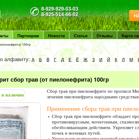
8-929-929-03-03
8-925-514-66-02
Н
акты
Партнерам
Новости
Статьи
Отзывы
Карта са
пиелонефрита) 100гр
по алфавиту:
А
Б
В
Г
Д
Е
Ё
Ж
З
И
Й
К
Л
М
ит сбор трав (от пиелонефрита) 100гр
Сбор трав при пиелонефрите по прописи Ми
ь в наличии
лечения пиелонефрита народными средства
Применение сбора трав при пиел
Сбор трав при пиелонефрите обладает п
противовирусным, мочегонным, спазмоли
обезболивающим действием. Укрепляет с
почек и мочевых путей.
Уменьшает количество мочевой кислоты (