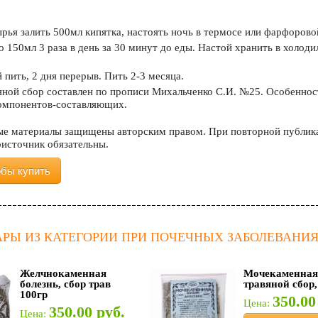
ырья залить 500мл кипятка, настоять ночь в термосе или фарфорово
 150мл 3 раза в день за 30 минут до еды. Настой хранить в холод
й пить, 2 дня перерыв. Пить 2-3 месяца.
ной сбор составлен по прописи Михальченко С.И. №25. Особеннос
компонентов-составляющих.
е материалы защищены авторским правом. При повторной публикац
оисточник обязательны.
обы купить
АРЫ ИЗ КАТЕГОРИИ ПРИ ПОЧЕЧНЫХ ЗАБОЛЕВАНИ
Желчнокаменная
Мочекаменная
болезнь, сбор трав
травяной сбор,
100гр
350.00
Цена:
350.00 руб.
Цена: