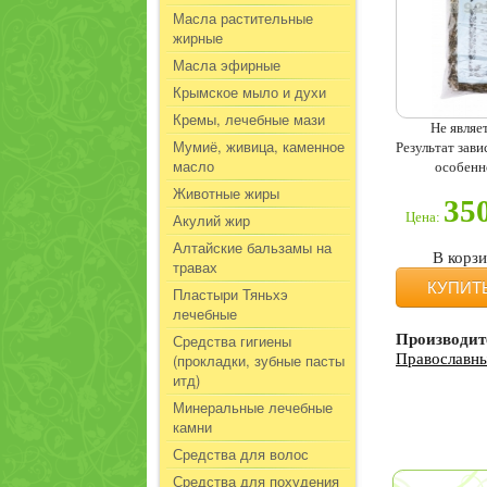
Масла растительные
жирные
Масла эфирные
Крымское мыло и духи
Кремы, лечебные мази
Не являе
Мумиё, живица, каменное
Результат зав
масло
особенн
Животные жиры
35
Цена:
Акулий жир
Алтайские бальзамы на
В корз
травах
КУПИТ
Пластыри Тяньхэ
лечебные
Средства гигиены
Производит
(прокладки, зубные пасты
Православны
итд)
Минеральные лечебные
камни
Средства для волос
Средства для похудения