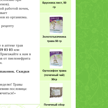
Брусника лист, 50
енов).
гр
ой работой почек,
ивает
нов из организма.
о рецепту
Золототысячника
трава 50 гр
 в аптеке трав
29 03 03
или
 Приезжайте к нам в
ав от пиелонефрита
и.
Ортосифон трава
паковок. Скидки
(почечный чай)
30гр
неделю! Травы
евняя пословица:
лечиться!»
Почечный сбор