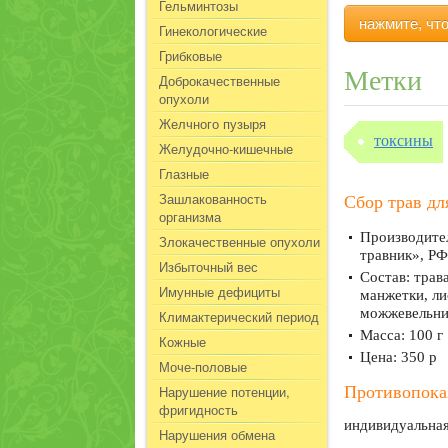
Гельминтозы
нажмите, чт
Гинекологические
Грибковые
Метки
Доброкачественные
опухоли
Желчного пузыря
токсины
Желудочно-кишечные
Глазные
Зашлакованность
Сбор трав дл
организма
Производител
Злокачественные опухоли
травник», РФ
Избыточный вес
Состав: трав
Имунные дефициты
манжетки, ли
можжевельник
Климактерический период
Масса: 100 г
Кожные
Цена: 350 р
Моче-половые
Нарушение потенции,
Противопока
фригидность
индивидуальная
Нарушения обмена