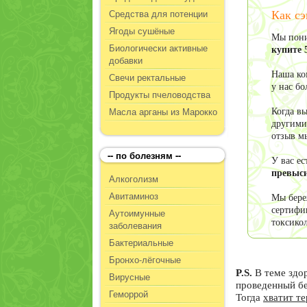
Средства для потенции
Как сэ
Ягоды сушёные
Мы пони
Биологически активные
купите 
добавки
Наша ко
Свечи ректальные
у нас б
Продукты пчеловодства
Масла арганы из Марокко
Когда в
другими
отзыв м
-- по болезням --
У вас е
превыси
Алкоголизм
Авитаминоз
Мы бере
сертифи
Аутоимунные
токсико
заболевания
Бактериальные
Бронхо-лёгочные
P.S.
В теме здо
Вирусные
проведенный б
Геморрой
Тогда
хватит т