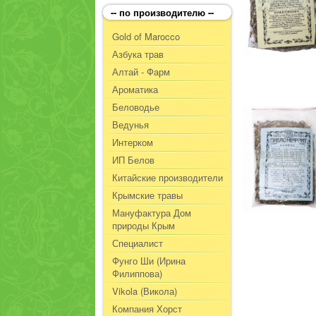
-- по производителю --
Gold of Marocco
Азбука трав
Алтай - Фарм
Ароматика
Беловодье
Ведунья
Интерком
ИП Белов
Китайские производители
Крымские травы
Мануфактура Дом
природы Крым
Специалист
Фунго Ши (Ирина
Филиппова)
Vikola (Викола)
Компания Хорст