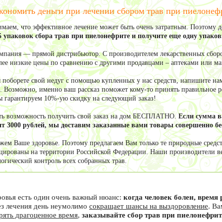
кономить деньги при лечении сбором трав при пиелонеф
маем, что эффективное лечение может быть очень затратным. Поэтому 
5 упаковок сбора трав при пиелонефрите и получите еще одну упак
мпания — прямой дистрибьютор. С производителем лекарственных сборо
олее низкие цены по сравнению с другими продавцами – аптеками или м
ы поборете свой недуг с помощью купленных у нас средств, напишите нам
. Возможно, именно ваш рассказ поможет кому-то принять правильное ре
ы гарантируем 10%-ую скидку на следующий заказ!
сть возможность получить свой заказ на дом БЕСПЛАТНО.
Если сумма 
т 3000 рублей, мы доставим заказанные вами товары совершенно бе
жем Ваше здоровье. Поэтому предлагаем Вам только те природные средст
цированы на территории Российской Федерации. Наши производители в
логический контроль всех собранных трав.
ровья есть один очень важный нюанс:
когда человек болен, врем
ез лечения день неумолимо
сокращает шансы на выздоровление
. В
ерять драгоценное время
,
заказывайте сбор трав при пиелонефрит