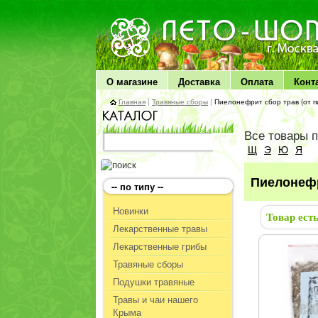
ЛЕТО чудо здоровья
О магазине
Доставка
Оплата
Конт
Главная
|
Травяные сборы
|
Пиелонефрит сбор трав (от 
Все товары 
Щ
Э
Ю
Я
Пиелонефр
-- по типу --
Новинки
Товар ест
Лекарственные травы
Лекарственные грибы
Травяные сборы
Подушки травяные
Травы и чаи нашего
Крыма