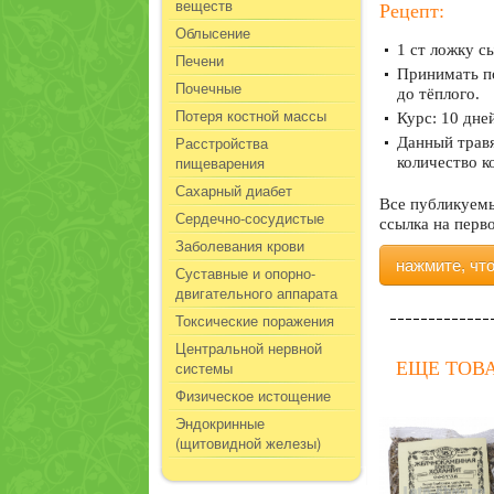
веществ
Рецепт:
Облысение
1 ст ложку с
Печени
Принимать по
Почечные
до тёплого.
Потеря костной массы
Курс: 10 дне
Расстройства
Данный травя
пищеварения
количество 
Сахарный диабет
Все публикуемы
Сердечно-сосудистые
ссылка на перв
Заболевания крови
нажмите, чт
Суставные и опорно-
двигательного аппарата
Токсические поражения
Центральной нервной
системы
ЕЩЕ ТОВ
Физическое истощение
Эндокринные
(щитовидной железы)