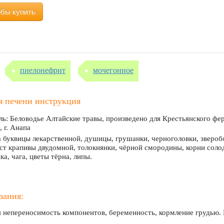
обы купить
пиелонефрит
мочегонное
я печени инструкция
ь: Беловодье Алтайские травы, произведено для Крестьянского фе
, г. Анапа
а буквицы лекарственной, душицы, грушанки, черноголовки, зверобо
ст крапивы двудомной, толокнянки, чёрной смородины, корни солод
а, чага, цветы тёрна, липы.
зания:
 непереносимость компонентов, беременность, кормление грудью. 