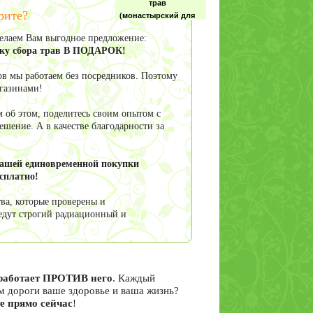
трав
рите?
(монастырский для
почек) 100гр
делаем Вам выгодное предложение:
овку сбора трав В ПОДАРОК!
в мы работаем без посредников. Поэтому
агазинами!
Толокнянка трава
(лист толокнянки)
 об этом, поделитесь своим опытом с
50 гр
шение. А в качестве благодарности за
вашей единовременной покупки
сплатно!
Цистит сбор трав
(при цистите) 100гр
ва, которые проверены и
едут строгий радиационный и
я работает ПРОТИВ него
. Каждый
Березовые почки
ам дороги ваше здоровье и ваша жизнь?
Алтайские, 50 гр
е прямо сейчас
!