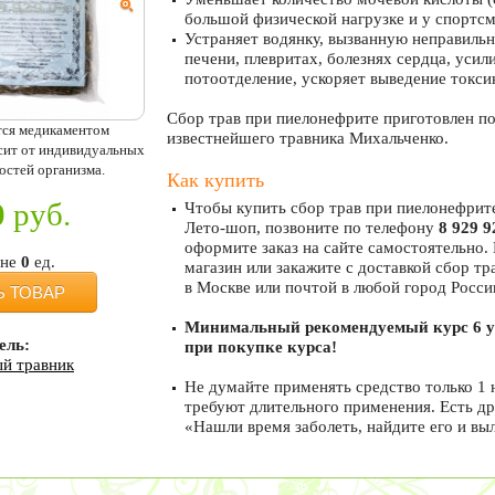
большой физической нагрузке и у спортсм
Устраняет водянку, вызванную неправильн
печени, плевритах, болезнях сердца, усил
потоотделение, ускоряет выведение токси
Сбор трав при пиелонефрите приготовлен п
тся медикаментом
известнейшего травника Михальченко.
исит от индивидуальных
остей организма.
Как купить
0
руб.
Чтобы купить сбор трав при пиелонефрите
Лето-шоп, позвоните по телефону
8 929 9
оформите заказ на сайте самостоятельно.
ине
0
ед.
магазин или закажите с доставкой сбор тр
в Москве или почтой в любой город Росси
Ь ТОВАР
Минимальный рекомендуемый курс 6 у
ель:
при покупке курса!
й травник
Не думайте применять средство только 1 
требуют длительного применения. Есть др
«Нашли время заболеть, найдите его и вы