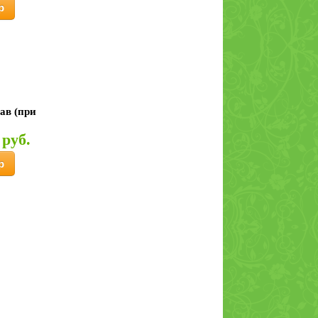
р
ав (при
 руб.
р