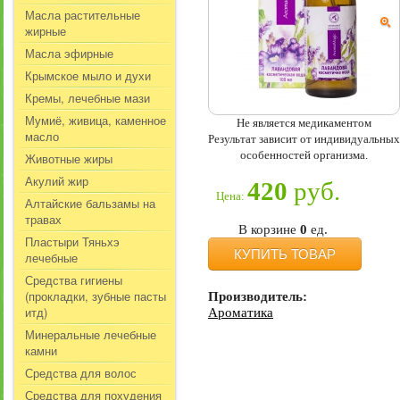
Масла растительные
жирные
Масла эфирные
Крымское мыло и духи
Кремы, лечебные мази
Мумиё, живица, каменное
Не является медикаментом
масло
Результат зависит от индивидуальных
особенностей организма.
Животные жиры
Акулий жир
420
руб.
Цена:
Алтайские бальзамы на
травах
В корзине
0
ед.
Пластыри Тяньхэ
КУПИТЬ ТОВАР
лечебные
Средства гигиены
(прокладки, зубные пасты
Производитель:
итд)
Ароматика
Минеральные лечебные
камни
Средства для волос
Средства для похудения