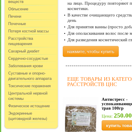
веществ
на лицо. Процедуру повторяют п
Облысение
косметики.
В качестве очищающего средства
Печени
день
Почечные
Для принятия ванны (просто доба
Потеря костной массы
Для ополаскивания волос после 
Расстройства
Для разведения косметический гл
пищеварения
Сахарный диабет
нажмите, чтобы купить
Сердечно-сосудистые
Заболевания крови
Суставные и опорно-
двигательного аппарата
ЕЩЕ ТОВАРЫ ИЗ КАТЕГ
РАССТРОЙСТВ ЦНС
Токсические поражения
Центральной нервной
системы
Антистресс -
успокаивающи
Физическое истощение
трав 100гр
Эндокринные
250.00
Цена:
(щитовидной железы)
купить това