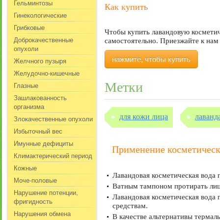
Гельминтозы
Как купить
Гинекологические
Грибковые
Чтобы купить лавандовую косметиче
Доброкачественные
самостоятельно. Приезжайте к нам 
опухоли
нажмите, чтобы купить
Желчного пузыря
Желудочно-кишечные
Метки
Глазные
Зашлакованность
организма
для кожи лица
лаванд
Злокачественные опухоли
Избыточный вес
Имунные дефициты
Применение косметическ
Климактерический период
Кожные
Лавандовая косметическая вода 
Моче-половые
Ватным тампоном протирать лицо
Нарушение потенции,
Лавандовая косметическая вода п
фригидность
средствам.
Нарушения обмена
В качестве альтернативы термал