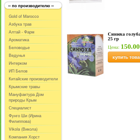
-- по производителю --
Gold of Marocco
Азбука трав
Алтай - Фарм
Синюха голуб
25 гр
Ароматика
150.00
Беловодье
Цена:
Ведунья
купить това
Интерком
ИП Белов
Китайские производители
Крымские травы
Мануфактура Дом
природы Крым
Специалист
Фунго Ши (Ирина
Филиппова)
Vikola (Викола)
Компания Хорст