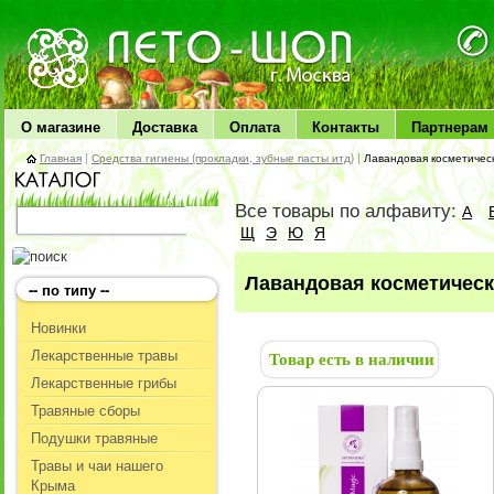
ЛЕТО чудо здоровья
О магазине
Доставка
Оплата
Контакты
Партнерам
Главная
|
Средства гигиены (прокладки, зубные пасты итд)
|
Лавандовая косметическ
Все товары по алфавиту:
А
Щ
Э
Ю
Я
Лавандовая косметическа
-- по типу --
Новинки
Лекарственные травы
Товар есть в наличии
Лекарственные грибы
Травяные сборы
Подушки травяные
Травы и чаи нашего
Крыма