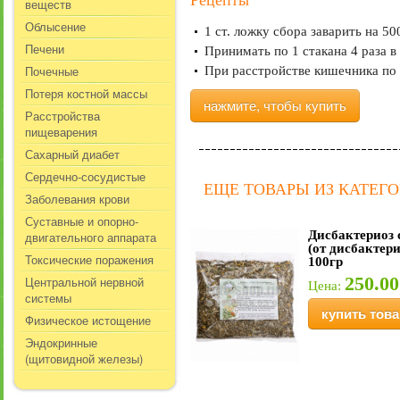
Рецепты
веществ
Облысение
1 ст. ложку сбора заварить на 50
Печени
Принимать по 1 стакана 4 раза в 
Почечные
При расстройстве кишечника по 
Потеря костной массы
нажмите, чтобы купить
Расстройства
пищеварения
Сахарный диабет
Сердечно-сосудистые
ЕЩЕ ТОВАРЫ ИЗ КАТЕГ
Заболевания крови
Суставные и опорно-
Дисбактериоз 
двигательного аппарата
(от дисбактери
Токсические поражения
100гр
250.00
Центральной нервной
Цена:
системы
купить това
Физическое истощение
Эндокринные
(щитовидной железы)