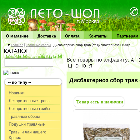
ЛЕТО чудо здоровья
О магазине
Доставка
Оплата
Контакты
Партнерам
Главная
|
Травяные сборы
|
Дисбактериоз сбор трав (от дисбактериоза) 100гр
Все товары по алфавиту:
А
Щ
Э
Ю
Я
Дисбактериоз сбор трав 
-- по типу --
Новинки
Лекарственные травы
Товар есть в наличии
Лекарственные грибы
Травяные сборы
Подушки травяные
Травы и чаи нашего
Крыма