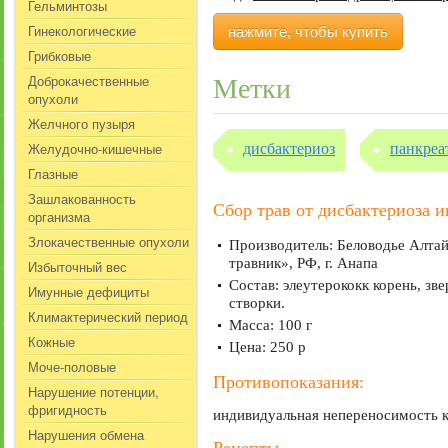
Гельминтозы
Гинекологические
нажмите, чтобы купить
Грибковые
Доброкачественные
Метки
опухоли
Желчного пузыря
Желудочно-кишечные
дисбактериоз
панкреа
Глазные
Зашлакованность
Сбор трав от дисбактериоза 
организма
Злокачественные опухоли
Производитель: Беловодье Алтай
травник», РФ, г. Анапа
Избыточный вес
Состав: элеутерококк корень, зв
Имунные дефициты
створки.
Климактерический период
Масса: 100 г
Кожные
Цена: 250 р
Моче-половые
Противопоказания:
Нарушение потенции,
фригидность
индивидуальная непереносимость к
Нарушения обмена