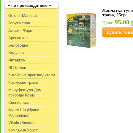
-- по производителю --
Лапчатка гус
Gold of Marocco
трава, 25гр
95.00 
Азбука трав
Цена:
Алтай - Фарм
купить това
Ароматика
Беловодье
Ведунья
Интерком
ИП Белов
Китайские производители
Крымские травы
Мануфактура Дом
природы Крым
Специалист
Фунго Ши (Ирина
Филиппова)
Vikola (Викола)
Компания Хорст