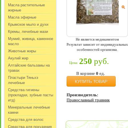
Масла растительные
жирные
Масла эфирные
Крымское мыло и духи
Кремы, лечебные мази
Мумиё, живица, каменное
Не является медикаментом
масло
Результат зависит от индивидуальных
особенностей организма.
Животные жиры
Акулий жир
250
руб.
Цена:
Алтайские бальзамы на
травах
В корзине
0
ед.
Пластыри Тяньхэ
КУПИТЬ ТОВАР
лечебные
Средства гигиены
(прокладки, зубные пасты
Производитель:
итд)
Православный травник
Минеральные лечебные
камни
Средства для волос
Средства для похудения