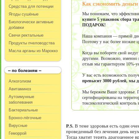
Как сэкономить деньги
Средства для потенции
Ягоды сушёные
Мы понимаем, что эффективно
купите 5 упаковок сбора тр
Биологически активные
ПОДАРОК!
добавки
Свечи ректальные
Наша компания — прямой дист
Поэтому у нас более низкие 
Продукты пчеловодства
Масла арганы из Марокко
Когда вы поборете свой неду
другими. Возможно, именно в
отзыв мы гарантируем 10%-у
-- по болезням --
У вас есть возможность пол
Алкоголизм
превысит 3000 рублей, мы 
Авитаминоз
Мы бережем Ваше здоровье. П
Аутоимунные
сертифицированы на террито
заболевания
токсикологический контроль 
Бактериальные
Бронхо-лёгочные
Вирусные
P.S.
В теме здоровья есть один оч
проведенный без лечения день не
Геморрой
Тогда
хватит терять драгоценное в