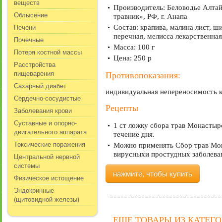
веществ
Производитель: Беловодье Алтай
Облысение
травник», РФ, г. Анапа
Печени
Состав: крапива, малина лист, ш
перечная, мелисса лекарственная,
Почечные
Масса: 100 г
Потеря костной массы
Цена: 250 р
Расстройства
пищеварения
Противопоказания:
Сахарный диабет
индивидуальная непереносимость к
Сердечно-сосудистые
Рецепты
Заболевания крови
Суставные и опорно-
1 ст ложку сбора трав Монастырс
двигательного аппарата
течение дня.
Токсические поражения
Можно применять Сбор трав Мон
вирусныхи простудных заболева
Центральной нервной
системы
нажмите, чтобы купить
Физическое истощение
Эндокринные
(щитовидной железы)
ЕЩЕ ТОВАРЫ ИЗ КАТЕГ