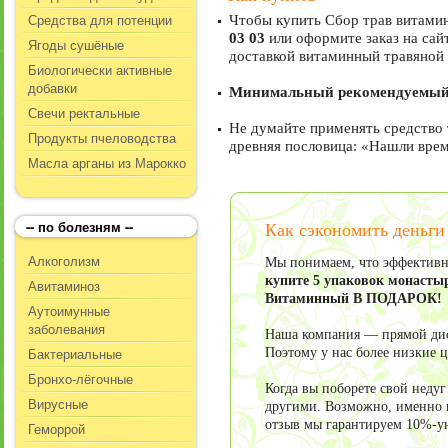
Средства для потенции
Чтобы купить Сбор трав витамин
03 03
или оформите заказ на сайт
Ягоды сушёные
доставкой витаминный травяной 
Биологически активные
добавки
Минимальный рекомендуемый к
Свечи ректальные
Не думайте применять средство 
Продукты пчеловодства
древняя пословица: «Нашли время
Масла арганы из Марокко
-- по болезням --
Как сэкономить деньг
Алкоголизм
Мы понимаем, что эффективно
купите 5 упаковок монасты
Авитаминоз
Витаминный В ПОДАРОК!
Аутоимунные
заболевания
Наша компания — прямой дист
Бактериальные
Поэтому у нас более низкие 
Бронхо-лёгочные
Когда вы поборете свой неду
Вирусные
другими. Возможно, именно в
отзыв мы гарантируем 10%-у
Геморрой