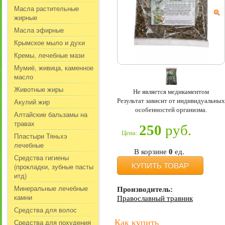
Масла растительные
жирные
Масла эфирные
Крымское мыло и духи
Кремы, лечебные мази
Мумиё, живица, каменное
масло
Животные жиры
Не является медикаментом
Результат зависит от индивидуальных
Акулий жир
особенностей организма.
Алтайские бальзамы на
травах
250
руб.
Цена:
Пластыри Тяньхэ
лечебные
В корзине
0
ед.
Средства гигиены
КУПИТЬ ТОВАР
(прокладки, зубные пасты
итд)
Минеральные лечебные
Производитель:
камни
Православный травник
Средства для волос
Средства для похудения
Как купить