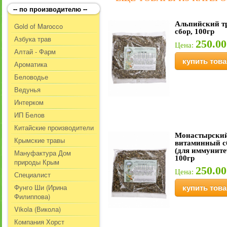
-- по производителю --
Альпийский т
Gold of Marocco
сбор, 100гр
Азбука трав
250.00
Цена:
Алтай - Фарм
купить това
Ароматика
Беловодье
Ведунья
Интерком
ИП Белов
Китайские производители
Монастырски
Крымские травы
витаминный с
(для иммуните
Мануфактура Дом
100гр
природы Крым
250.00
Цена:
Специалист
Фунго Ши (Ирина
купить това
Филиппова)
Vikola (Викола)
Компания Хорст