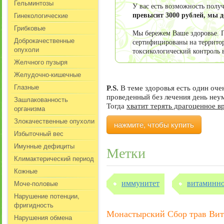
Гельминтозы
У вас есть возможность пол
Гинекологические
превысит 3000 рублей, мы 
Грибковые
Мы бережем Ваше здоровье. П
Доброкачественные
сертифицированы на террито
опухоли
токсикологический контроль 
Желчного пузыря
Желудочно-кишечные
Глазные
P.S.
В теме здоровья есть один оч
проведенный без лечения день не
Зашлакованность
Тогда
хватит терять драгоценное в
организма
Злокачественные опухоли
нажмите, чтобы купить
Избыточный вес
Имунные дефициты
Метки
Климактерический период
Кожные
Моче-половые
иммунитет
витаминн
Нарушение потенции,
фригидность
Монастырский Сбор трав Ви
Нарушения обмена