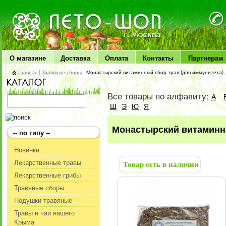
ЛЕТО чудо здоровья
О магазине
Доставка
Оплата
Контакты
Партнерам
Главная
|
Травяные сборы
|
Монастырский витаминный сбор трав (для иммунитета),
Все товары по алфавиту:
А
Щ
Э
Ю
Я
Монастырский витаминны
-- по типу --
Новинки
Лекарственные травы
Товар есть в наличии
Лекарственные грибы
Травяные сборы
Подушки травяные
Травы и чаи нашего
Крыма