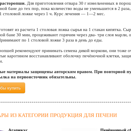
 расторопши.
Для приготовления отвара 30 г измельченных в порош
ной бане до тех пор, пока количество воды не уменьшится в 2 раза
 столовой ложке через 1 ч. Курс лечения — 1—2 мес.
отовят из расчета 1 столовая ложка сырья на 1 стакан кипятка. Сы
ной бане 30 мин, процеживают горячим через два- три слоя марли,
Принимают по 1 столовой ложке 3 раза в день до еды.
ропшей рекомендуют принимать семена дикой моркови, они тоже о
тые каротином восстанавливают оболочку печёночной клетки, защ
и.
ые материалы защищены авторским правом. При повторной пу
сылка на первоисточник обязательны.
обы купить
РЫ ИЗ КАТЕГОРИИ ПРОДУКЦИЯ ДЛЯ ПЕЧЕНИ
Агарикус
Печёночный сб