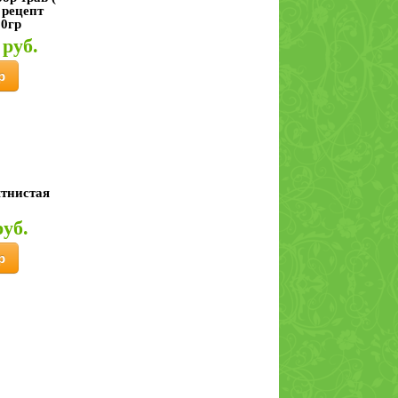
 рецепт
00гр
 руб.
р
тнистая
руб.
р