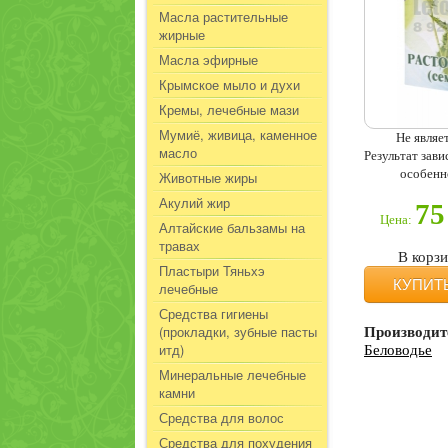
Масла растительные
жирные
Масла эфирные
Крымское мыло и духи
Кремы, лечебные мази
Мумиё, живица, каменное
Не являе
масло
Результат зав
особенн
Животные жиры
Акулий жир
75
Цена:
Алтайские бальзамы на
травах
В корз
Пластыри Тяньхэ
КУПИТ
лечебные
Средства гигиены
(прокладки, зубные пасты
Производит
итд)
Беловодье
Минеральные лечебные
камни
Средства для волос
Средства для похудения