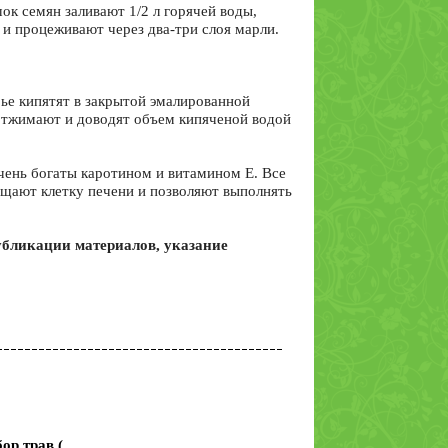
ок семян заливают 1/2 л горячей воды,
, и процеживают через два-три слоя марли.
рье кипятят в закрытой эмалированной
 отжимают и доводят объем кипяченой водой
чень богаты каротином и витамином E. Все
ищают клетку печени и позволяют выполнять
бликации материалов, указание
ор трав (