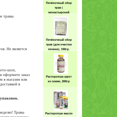
Печёночный сбор
трав (
монастырский
ие травы
рецепт для печени),
100гр
Печёночный сбор
трав (для очистки
ов. Не является
печени), 100гр.
Лето-шоп,
и оформите заказ
Расторопша шрот
м в магазин или
из семян, 200гр
доставкой в
упаковок.
неделю! Травы
Расторопши масло