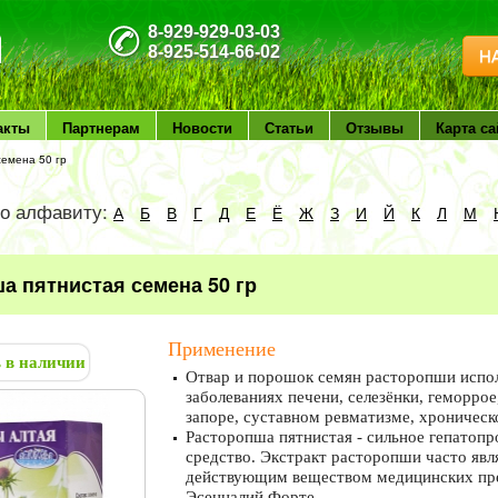
8-929-929-03-03
8-925-514-66-02
Н
акты
Партнерам
Новости
Статьи
Отзывы
Карта са
семена 50 гр
по алфавиту:
А
Б
В
Г
Д
Е
Ё
Ж
З
И
Й
К
Л
М
а пятнистая семена 50 гр
Применение
ь в наличии
Отвар и порошок семян расторопши испо
заболеваниях печени, селезёнки, геморро
запоре, суставном ревматизме, хроническ
Расторопша пятнистая - сильное гепатопр
средство. Экстракт расторопши часто яв
действующим веществом медицинских пре
Эсенцалий Форте.