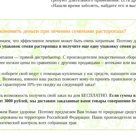
требуют длительного применения. Есть др
«Нашли время заболеть, найдите его и вы
кономить деньги при лечении семенами расторопша?
маем, что эффективное лечение может быть очень затратным. Поэтому 
5 упаковок семян расторопша и получите еще одну упаковку семян
мпания — прямой дистрибьютор. С производителем лекарственных сборо
олее низкие цены по сравнению с другими продавцами – аптеками или м
ы поборете свой недуг с помощью купленных у нас средств, напишите нам
. Возможно, именно ваш рассказ поможет кому-то принять правильное ре
ы гарантируем 10%-ую скидку на следующий заказ!
сть возможность получить свой заказ на дом БЕСПЛАТНО.
Если сумма 
т 3000 рублей, мы доставим заказанные вами товары совершенно бе
жем Ваше здоровье. Поэтому предлагаем Вам только те природные средст
цированы на территории Российской Федерации. Наши производители в
логический контроль всех собранных трав.