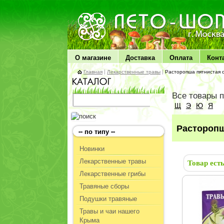
ЛЕТО чудо здоровья
О магазине
Доставка
Оплата
Конт
Главная
|
Лекарственные травы
|
Расторопша пятнистая 
Все товары 
Щ
Э
Ю
Я
Расторопш
-- по типу --
Новинки
Лекарственные травы
Товар ест
Лекарственные грибы
Травяные сборы
Подушки травяные
Травы и чаи нашего
Крыма