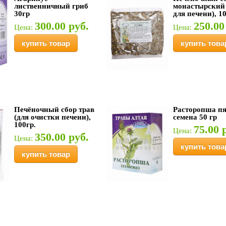
лиственничный гриб
монастырский
30гр
для печени), 1
300.00 руб.
250.00
Цена:
Цена:
купить товар
купить това
Печёночный сбор трав
Расторопша пя
(для очистки печени),
семена 50 гр
100гр.
75.00 
Цена:
350.00 руб.
Цена:
купить това
купить товар