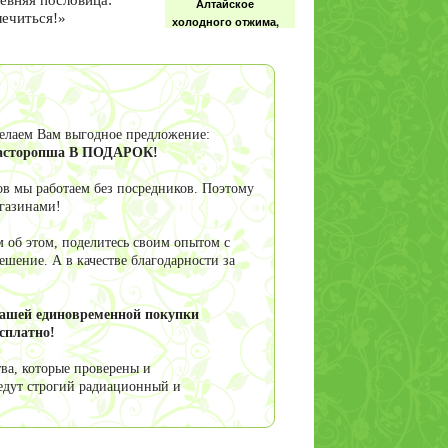
евняя пословица:
Алтайское
лечиться!»
холодного отжима,
100 мл
Расторопши масло,
делаем Вам выгодное предложение:
500 мл
 расторопша В ПОДАРОК!
в мы работаем без посредников. Поэтому
агазинами!
 об этом, поделитесь своим опытом с
шение. А в качестве благодарности за
Репешок
обыкновенный
трава, 50 гр
вашей единовременной покупки
сплатно!
ва, которые проверены и
едут строгий радиационный и
Солянка холмовая
трава 40г