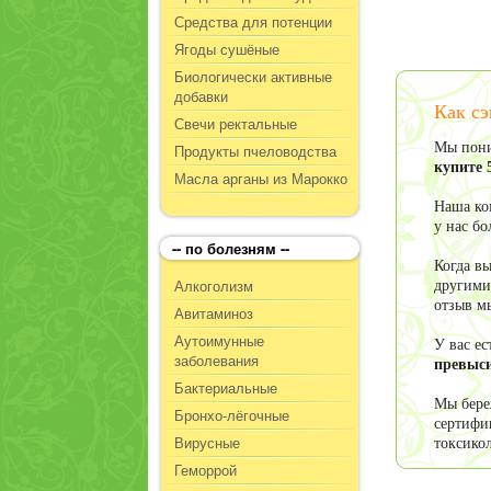
Средства для потенции
Ягоды сушёные
Биологически активные
добавки
Как сэ
Свечи ректальные
Мы пони
Продукты пчеловодства
купите 
Масла арганы из Марокко
Наша ко
у нас б
-- по болезням --
Когда в
Алкоголизм
другими
отзыв м
Авитаминоз
Аутоимунные
У вас е
заболевания
превыси
Бактериальные
Мы бере
Бронхо-лёгочные
сертифи
Вирусные
токсико
Геморрой