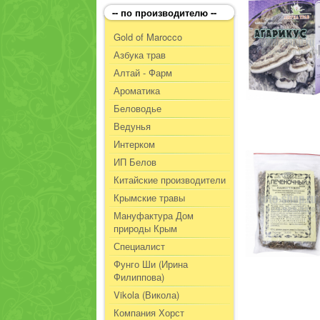
-- по производителю --
Gold of Marocco
Азбука трав
Алтай - Фарм
Ароматика
Беловодье
Ведунья
Интерком
ИП Белов
Китайские производители
Крымские травы
Мануфактура Дом
природы Крым
Специалист
Фунго Ши (Ирина
Филиппова)
Vikola (Викола)
Компания Хорст