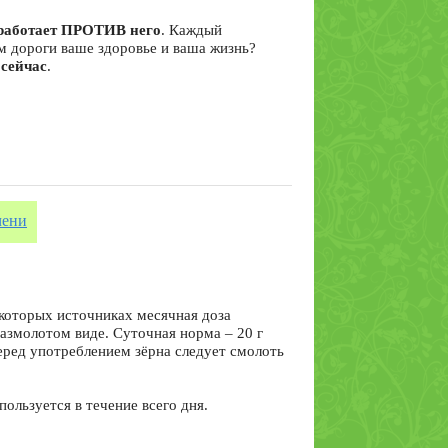
я работает ПРОТИВ него
. Каждый
ам дороги ваше здоровье и ваша жизнь?
 сейчас
.
Трутовик
лиственничный
гриб, 10 гр
чени
Кордицепс гриб, 10
гр
которых источниках месячная доза
размолотом виде. Суточная норма – 20 г
Перед употреблением зёрна следует смолоть
пользуется в течение всего дня.