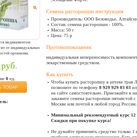
Семена расторопши инструкция
Производитель: ООО Беловодье, Алтайск
Состав: семена расторопши - 100%.
Масса: 50 г
Цена: 75 р
тся медикаментом
Противопоказания:
исит от индивидуальных
остей организма.
индивидуальная непереносимость компонент
лекарственным средством.
руб.
Как купить
ине
0
ед.
Чтобы купить расторопшу в аптеке трав 
Ь ТОВАР
позвоните по телефону
8 929 929 03 03
ил
на сайте самостоятельно. Приезжайте к на
закажите семена расторопши пятнистой с 
ель:
Москве или почтой в любой город России.
Минимальный рекомендуемый курс 12 
Скидки при покупке курса!
Не думайте применять средство только 1 