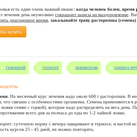
ровья есть один очень важный нюанс:
когда человек болен, врем
ез лечения день неумолимо
сокращает шансы на выздоровление
. В
ерять драгоценное время
,
заказывайте траву расторопша (семена)
обы купить
геморрой
гепатит
ревматизм
цирроз пе
рецепты
ени.
На месячный курс лечения надо около 600 г расторопши. В не
 г, что связано с особенностями организма. Семена применяются в 
е ложки семян с горкой), которые надо распределить на весь день. 
 протяжении всего дня за полчаса до еды по 1-2 чайной ложке.
ецепт: суточную норму с вечера заваривают в термосе, и настой ис
сть курсов 25 - 45 дней, их можно повторять.