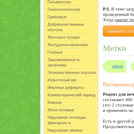
Гельминтозы
Гинекологические
P.S.
В теме здо
проведенный б
Грибковые
Тогда
хватит т
Доброкачественные
опухоли
нажмите, чт
Желчного пузыря
Желудочно-кишечные
Метки
Глазные
Зашлакованность
организма
запор
Злокачественные опухоли
Избыточный вес
Расторопша 
Имунные дефициты
Климактерический период
Рецепт для печ
составляет 400
Кожные
(это 2 столовы
Моче-половые
и применять на
Нарушение потенции,
Есть и другой р
фригидность
Продолжительно
Нарушения обмена