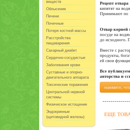
веществ
Рецепт отвара
Облысение
кипятят на водя
Принимают по 1
Печени
Почечные
Отвар корней
г
Потеря костной массы
посуде на водя
Расстройства
до исходного. 
пищеварения
Сахарный диабет
Вместе с расто
продукты, бога
Сердечно-сосудистые
ей свои функци
Заболевания крови
Все публикуем
Суставные и опорно-
авторства и с
двигательного аппарата
Токсические поражения
нажмите, чт
Центральной нервной
системы
Физическое истощение
Эндокринные
ЕЩЕ ТОВА
(щитовидной железы)