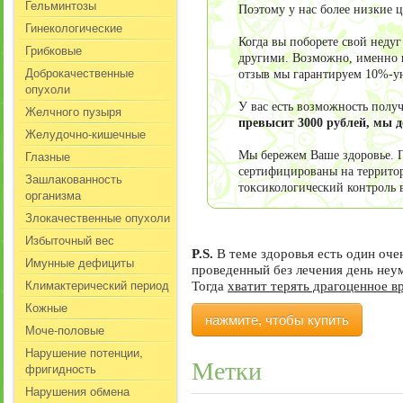
Гельминтозы
Поэтому у нас более низкие 
Гинекологические
Когда вы поборете свой неду
Грибковые
другими. Возможно, именно в
Доброкачественные
отзыв мы гарантируем 10%-у
опухоли
У вас есть возможность пол
Желчного пузыря
превысит 3000 рублей, мы 
Желудочно-кишечные
Глазные
Мы бережем Ваше здоровье. П
сертифицированы на террито
Зашлакованность
токсикологический контроль 
организма
Злокачественные опухоли
Избыточный вес
P.S.
В теме здоровья есть один оч
Имунные дефициты
проведенный без лечения день не
Климактерический период
Тогда
хватит терять драгоценное в
Кожные
нажмите, чтобы купить
Моче-половые
Нарушение потенции,
Метки
фригидность
Нарушения обмена