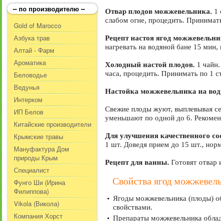
-- по производителю --
Отвар плодов можжевельника.
1 
слабом огне, процедить. Принимать 
Gold of Marocco
Азбука трав
Рецепт настоя ягод можжевельн
нагревать на водяной бане 15 мин, 
Алтай - Фарм
Ароматика
Холодный настой плодов.
1 чайн.
часа, процедить. Принимать по 1 ст
Беловодье
Ведунья
Настойка можжевельника на вод
Интерком
Свежие плоды жуют, выплевывая сем
ИП Белов
уменьшают по одной до 6. Рекоме
Китайские производители
Крымские травы
Для улучшения качественного со
1 шт. Доведя прием до 15 шт., нор
Мануфактура Дом
природы Крым
Рецепт для ванны.
Готовят отвар 
Специалист
Свойства ягод можжевел
Фунго Ши (Ирина
Филиппова)
Ягоды можжевельника (плоды) 
Vikola (Викола)
свойствами.
Компания Хорст
Препараты можжевельника обла