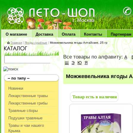
ЛЕТО чудо здоровья
О магазине
Доставка
Оплата
Контакты
Партнерам
Главная
|
Ягоды сушёные
|
Можжевельника ягоды Алтайские, 25 гр
Все товары по алфавиту:
А
Щ
Э
Ю
Я
Можжевельника ягоды Ал
-- по типу --
Новинки
Лекарственные травы
Товар есть в наличии
Лекарственные грибы
Травяные сборы
Подушки травяные
Травы и чаи нашего
Крыма