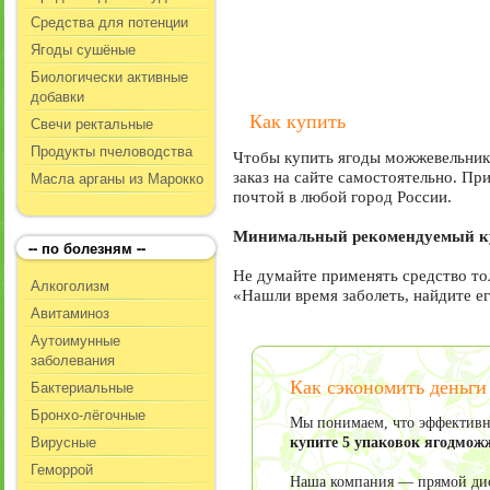
Средства для потенции
Ягоды сушёные
Биологически активные
добавки
Как купить
Свечи ректальные
Продукты пчеловодства
Чтобы купить ягоды можжевельника
Масла арганы из Марокко
заказ на сайте самостоятельно. Пр
почтой в любой город России.
Минимальный рекомендуемый кур
-- по болезням --
Не думайте применять средство то
Алкоголизм
«Нашли время заболеть, найдите ег
Авитаминоз
Аутоимунные
заболевания
Бактериальные
Как сэкономить деньги
Бронхо-лёгочные
Мы понимаем, что эффективно
Вирусные
купите 5 упаковок ягодмо
Геморрой
Наша компания — прямой дист