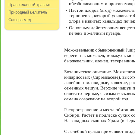
обезболивающим и противомикр
Православный травник
Настой плодов (ягод) можжевель
Природный целитель
терпинеола, который усиливает
Сашера-мед
хлора в извитых канальцах почек
Основным действующим веществом
печень и желчный пузырь.
Можжевельник обыкновенный Juniper
вереси- на, можевел, можжуха, мо
быржевельник, еленец, тетеревинны
Ботаническое описание. Можжевель
кипарисовых (Cupressaceae), высот
линейно- шиловидные, колючие, ра
семенных чешуи. Верхние чешуи пр
синевато-черные, с сизым восковы
семена созревают на второй год.
Распространение и места обитания.
Сибири. Растет в подлеске сухих с
На западных склонах Урала (в Перм
С лечебной целью применяют ягод