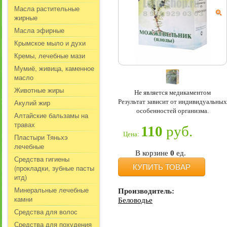
Масла растительные
жирные
Масла эфирные
Крымское мыло и духи
Кремы, лечебные мази
Мумиё, живица, каменное
масло
Животные жиры
Не является медикаментом
Результат зависит от индивидуальных
Акулий жир
особенностей организма.
Алтайские бальзамы на
травах
110
руб.
Цена:
Пластыри Тяньхэ
лечебные
В корзине
0
ед.
Средства гигиены
КУПИТЬ ТОВАР
(прокладки, зубные пасты
итд)
Минеральные лечебные
Производитель:
камни
Беловодье
Средства для волос
Средства для похудения