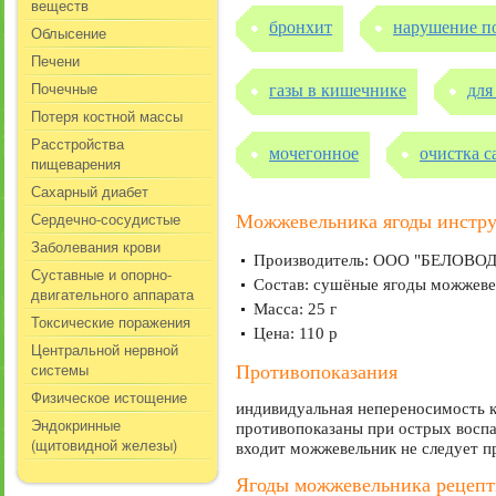
веществ
бронхит
нарушение п
Облысение
Печени
Почечные
газы в кишечнике
для
Потеря костной массы
Расстройства
мочегонное
очистка с
пищеварения
Сахарный диабет
Сердечно-сосудистые
Можжевельника ягоды инстр
Заболевания крови
Производитель: ООО "БЕЛОВОДЬ
Суставные и опорно-
Состав: сушёные ягоды можжеве
двигательного аппарата
Масса: 25 г
Токсические поражения
Цена: 110 р
Центральной нервной
системы
Противопоказания
Физическое истощение
индивидуальная непереносимость 
Эндокринные
противопоказаны при острых воспал
(щитовидной железы)
входит можжевельник не следует п
Ягоды можжевельника рецеп