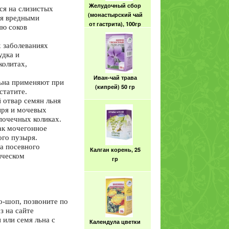
ся на слизистых
(монастырский чай
ия вредными
от гастрита), 100гр
ию соков
 заболеваниях
удка и
колитах,
Иван-чай трава
(кипрей) 50 гр
ьна применяют при
статите.
 отвар семян льня
ыря и мочевых
 почечных коликах.
ак мочегонное
ого пузыря.
Калган корень, 25
а посевного
гр
ическом
о-шоп, позвоните по
з на сайте
Календула цветки
 или семя льна с
(ноготки), 50 гр