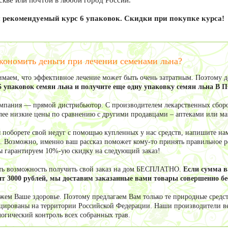
скве или почтой в любой город России.
рекомендуемый курс 6 упаковок. Скидки при покупке курса!
кономить деньги при лечении семенами льна?
маем, что эффективное лечение может быть очень затратным. Поэтому 
5 упаковок семян льна и получите еще одну упаковку семян льна В
мпания — прямой дистрибьютор. С производителем лекарственных сборо
олее низкие цены по сравнению с другими продавцами – аптеками или м
ы поборете свой недуг с помощью купленных у нас средств, напишите нам
. Возможно, именно ваш рассказ поможет кому-то принять правильное ре
ы гарантируем 10%-ую скидку на следующий заказ!
сть возможность получить свой заказ на дом БЕСПЛАТНО.
Если сумма 
т 3000 рублей, мы доставим заказанные вами товары совершенно бе
жем Ваше здоровье. Поэтому предлагаем Вам только те природные средст
цированы на территории Российской Федерации. Наши производители в
логический контроль всех собранных трав.