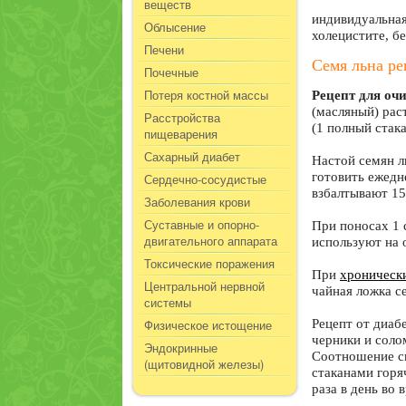
веществ
индивидуальная
Облысение
холецистите, б
Печени
Семя льна р
Почечные
Потеря костной массы
Рецепт для оч
(масляный) раст
Расстройства
(1 полный стак
пищеварения
Сахарный диабет
Настой семян л
готовить ежедн
Сердечно-сосудистые
взбалтывают 15
Заболевания крови
Суставные и опорно-
При поносах 1 
двигательного аппарата
используют на 
Токсические поражения
При
хроническ
Центральной нервной
чайная ложка с
системы
Физическое истощение
Рецепт от диабе
черники и соло
Эндокринные
Соотношение сы
(щитовидной железы)
стаканами горя
раза в день во 