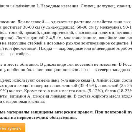
num usitatissimum L.Народные названия. Слепец, долгунец, сланец, и
писание. Лен посевной — однолетнее растение семейства льно­ вых
 достигает 30-60 см (у льна-кудряша), 60-90 см (у межеумка), 90-1
бель тонкий, прямой, цилиндрический, с восковым налетом, ветвящи
удряша). Листья длиной 2-4,5 см, многочисленные, линейные или лин
 на верхушке стеблей в довольно рыхлое зонтиковидное соцветие. 
ый или фиолетовый. Плоды — шаровидные или яйцевидные коробочк
ле — сентябре.
е и места обитания. В диком виде лен посевной не известен. В Рос
иц, особенно большие площади посевов льна — в северо-западных 
целях используют семена льна («льняное семя»). Химический соста
 которого входя! глицериды линоленовой (35-45%), линолевой (25-3
-9%) кислот. Кроме того в них имеется слизь (5-12%), белок (18-23
нты, витамин А, гликозид линамарин. В состав жирного масла входят
и стеариновая кислоты.
ые материалы защищены авторским правом. При повторной пу
сылка на первоисточник обязательны.
обы купить