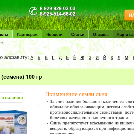
8-929-929-03-03
8-925-514-66-02
Н
акты
Партнерам
Новости
Статьи
Отзывы
Карта са
 гр
по алфавиту:
А
Б
В
Г
Д
Е
Ё
Ж
З
И
Й
К
Л
М
(семена) 100 гр
Применение семян льна
ь в наличии
За счет наличия большого количества слиз
обладают обволакивающим, легким слаби
противовоспалительным свойствами, поэт
болезнях желудочно- кишечного тракта.
Слизь препятствует всасыванию из кишеч
веществ, образующихся при инфекционны
отравлениях.