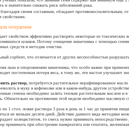
 ученых показали, что льняные семя содержат как минимум еще 2
ь и значительно снижать риск заболеваний рака.
, благодаря своим составным, обладают противовоспалительным, 
м свойствами.
для похудения
дает свойством эффективно растворять некоторые из токсических в
опившихся шлаков. Потому очищение кишечника с помощью семян 
ных средств и методик очистки.
ный сорбент, что отличается от других неспособностью разрушать
емя льна и опорожнению кишечника, что особо важно при применен
ходит постепенная потеря веса, к тому же, эти настои улучшают зн
вить раствор,
потребуется растительное нерафинированное масло (2
емолоть в муку в кофемолке или в каком-нибудь другом устройстве
ченные семена необходимо залить теплым растительным маслом и в 
сь. Обязательно на протяжении этой недели необходимо масляную с
 по 1 стол. ложке раствора 3 раза в день за 1 час до принятия п
ться не меньше десяти дней. Действие данного вида методики можн
традает холециститом, то смесь нужно принимать непосредственно
ор принимать при обострении панкреатита или гепатита, желчнока