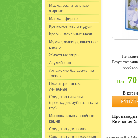
Масла растительные
жирные
Масла эфирные
Крымское мыло и духи
Кремы, лечебные мази
Мумиё, живица, каменное
масло
Животные жиры
Не являе
Результат зав
Акулий жир
особенн
Алтайские бальзамы на
травах
70
Цена:
Пластыри Тяньхэ
лечебные
В корз
Средства гигиены
КУПИТ
(прокладки, зубные пасты
итд)
Минеральные лечебные
Производит
камни
Компания Х
Средства для волос
Средства для похудения