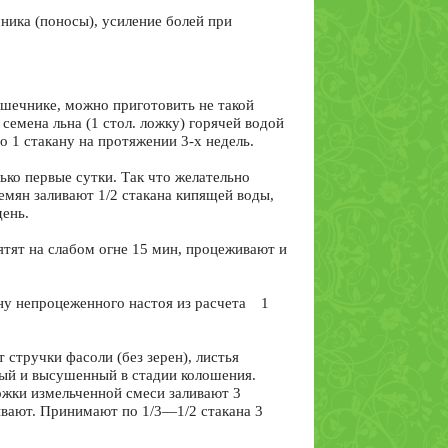
ика (поносы), усиление болей при
шечнике, можно приготовить не такой
 семена льна (1 стол. ложку) горячей водой
о 1 стакану на протяжении 3-х недель.
ько первые сутки. Так что желательно
семян заливают 1/2 стакана кипящей воды,
ень.
ятят на слабом огне 15 мин, процеживают и
ану непроцеженного настоя из расчета 1
т стручки фасоли (без зерен), листья
ный и высушенный в стадии колошения.
ожки измельченной смеси заливают 3
ивают. Принимают по 1/3—1/2 стакана 3