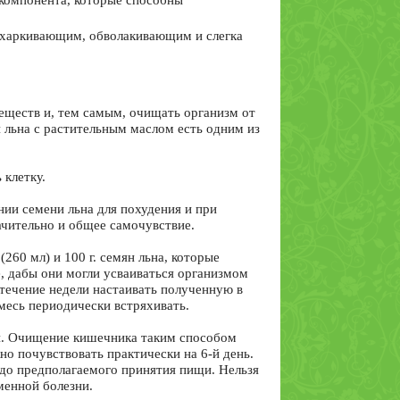
 компонента, которые способны
отхаркивающим, обволакивающим и слегка
еществ и, тем самым, очищать организм от
льна с растительным маслом есть одним из
 клетку.
ии семени льна для похудения и при
ачительно и общее самочувствие.
60 мл) и 100 г. семян льна, которые
, дабы они могли усваиваться организмом
течение недели настаивать полученную в
месь периодически встряхивать.
ищи. Очищение кишечника таким способом
о почувствовать практически на 6-й день.
 до предполагаемого принятия пищи. Нельзя
менной болезни.