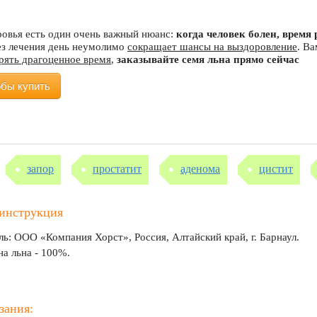
ровья есть один очень важный нюанс:
когда человек болен, врем
ез лечения день неумолимо
сокращает шансы на выздоровление
. В
ерять драгоценное время
,
заказывайте семя льна прямо сейчас
обы купить
запор
простатит
аденома
цистит
 инструкция
ь: ООО «Компания Хорст», Россия, Алтайский край, г. Барнаул.
на льна - 100%.
зания: