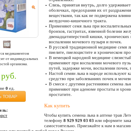
Слизь, принятая внутрь, долго удерживает
оболочках, предохраняя их от раздражен
веществами, так как не подвержена влиян
желудочно-кишечного тракта.
Применяют семя льна при воспалительных
бронхов, гастритах, язвенной болезни жел
двенадцатиперстной кишки, хронических 
воспалении мочевого пузыря и почек.
В русской традиционной медицине семя л
пиелите, пиелоцистите и хроническом про
тся медикаментом
В немецкой народной медицине слизистый
исит от индивидуальных
применяют при воспалении мочевого пуз
остей организма.
путей, задержке мочи, воспалении почек,
руб.
Настой семян льна в народе используют к
средство при заболеваниях почек и мочев
В смеси с другими растениями семена льн
ине
0
ед.
применяют при аденоме простаты и хрон
простатите.
Ь ТОВАР
Как купить
ель:
Чтобы купить семена льна в аптеке трав Лет
орст
телефону
8 929 929 03 03
или оформите зака
самостоятельно. Приезжайте к нам в магазин