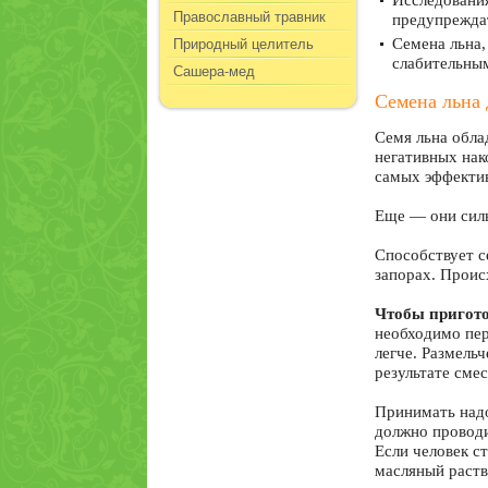
Исследования
Православный травник
предупреждат
Природный целитель
Семена льна
слабительны
Сашера-мед
Семена льна 
Семя льна обла
негативных нак
самых эффектив
Еще — они силь
Способствует с
запорах. Проис
Чтобы пригото
необходимо пер
легче. Размель
результате сме
Принимать надо
должно проводи
Если человек с
масляный раств