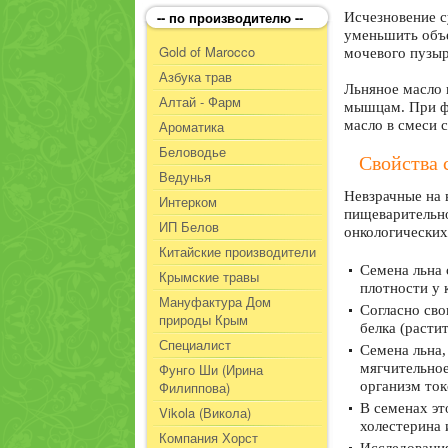
-- по производителю --
Исчезновение с
уменьшить объе
Gold of Marocco
мочевого пузыр
Азбука трав
Льняное масло 
Алтай - Фарм
мышцам. При фу
Ароматика
масло в смеси 
Беловодье
Свойства 
Ведунья
Невзрачные на 
Интерком
пищеварительно
ИП Белов
онкологических
Китайские производители
Семена льна 
Крымские травы
плотности у 
Мануфактура Дом
Согласно сво
природы Крым
белка (расти
Специалист
Семена льна,
Фунго Ши (Ирина
мягчительное
Филиппова)
организм ток
В семенах эт
Vikola (Викола)
холестерина 
Компания Хорст