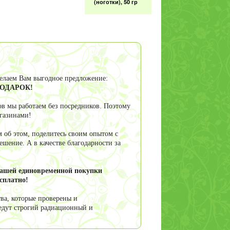
Курильский чай
(лапчатка
кустарниковая) 30
делаем Вам выгодное предложение:
гр
 ПОДАРОК!
в мы работаем без посредников. Поэтому
агазинами!
Ромашка (цветки и
 об этом, поделитесь своим опытом с
соцветия) 50гр
шение. А в качестве благодарности за
вашей единовременной покупки
сплатно!
ва, которые проверены и
Девясил корни, 50
едут строгий радиационный и
гр