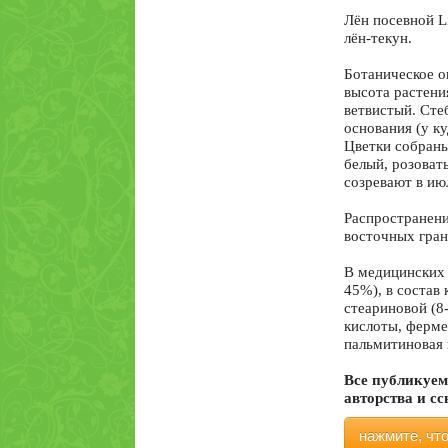
Лён посевной Li
лён-текун.
Ботаническое о
высота растения
ветвистый. Сте
основания (у к
Цветки собраны
белый, розоват
созревают в ию
Распространени
восточных гран
В медицинских 
45%), в состав
стеариновой (8
кислоты, ферме
пальмитиновая 
Все публикуем
авторства и с
нажмите, чт