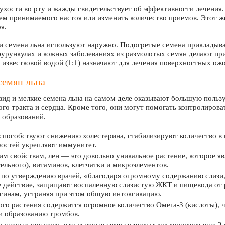
ухости во рту и жажды свидетельствует об эффективности лечения.
м принимаемого настоя или изменить количество приемов. Этот ж
я.
и семена льна используют наружно. Подогретые семена прикладыва
рункулах и кожных заболеваниях из размолотых семян делают пр
с известковой водой (1:1) назначают для лечения поверхностных ожо
семян льна
вид и мелкие семена льна на самом деле оказывают большую пользу
го тракта и сердца. Кроме того, они могут помогать контролирова
 образований.
способствуют снижению холестерина, стабилизируют количество в
костей укрепляют иммунитет.
им свойствам, лен — это довольно уникальное растение, которое я
тельного), витаминов, клетчатки и микроэлементов.
 по утверждению врачей, «благодаря огромному содержанию слизи
 действие, защищают воспаленную слизистую ЖКТ и пищевода от р
синам, устраняя при этом общую интоксикацию.
ого растения содержится огромное количество Омега-3 (кислоты), 
и образованию тромбов.