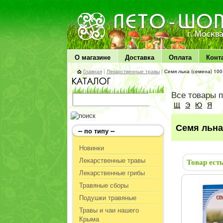
ЛЕТО чудо здоровья
О магазине
Доставка
Оплата
Конт
Главная
|
Лекарственные травы
|
Семя льна (семена) 100
Все товары 
Щ
Э
Ю
Я
Семя льна 
-- по типу --
Новинки
Лекарственные травы
Товар ест
Лекарственные грибы
Травяные сборы
Подушки травяные
Травы и чаи нашего
Крыма