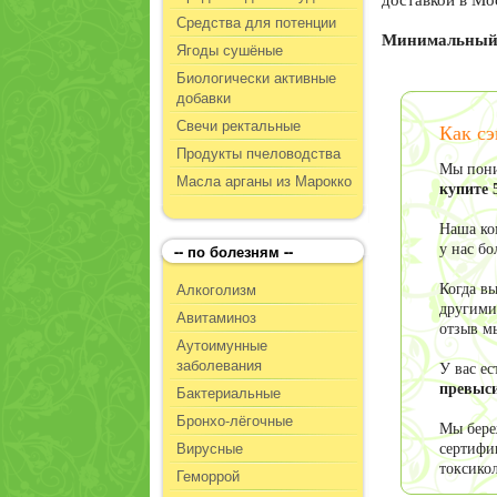
доставкой в Мо
Средства для потенции
Минимальный 
Ягоды сушёные
Биологически активные
добавки
Свечи ректальные
Как сэ
Продукты пчеловодства
Мы пони
Масла арганы из Марокко
купите 
Наша ко
-- по болезням --
у нас б
Алкоголизм
Когда в
другими
Авитаминоз
отзыв м
Аутоимунные
заболевания
У вас е
превыси
Бактериальные
Бронхо-лёгочные
Мы бере
Вирусные
сертифи
токсико
Геморрой