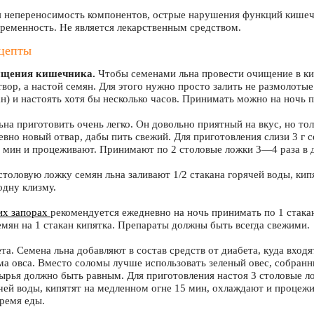
 непереносимость компонентов, острые нарушения функций кишечн
еременность. Не является лекарственным средством.
ецепты
ищения кишечника.
Чтобы семенами льна провести очищение в ки
вор, а настой семян. Для этого нужно просто залить не размолотые
ан) и настоять хотя бы несколько часов. Принимать можно на ночь п
ьна приготовить очень легко. Он довольно приятный на вкус, но тол
евно новый отвар, дабы пить свежий. Для приготовления слизи 3 г 
 мин и процеживают. Принимают по 2 столовые ложки 3—4 раза в д
столовую ложку семян льна заливают 1/2 стакана горячей воды, кип
одну клизму.
их запорах
рекомендуется ежедневно на ночь принимать по 1 стак
емян на 1 стакан кипятка. Препараты должны быть всегда свежими.
та. Семена льна добавляют в состав средств от диабета, куда входя
ма овса. Вместо соломы лучше использовать зеленый овес, собран
рья должно быть равным. Для приготовления настоя 3 столовые л
чей воды, кипятят на медленном огне 15 мин, охлаждают и процеж
время еды.