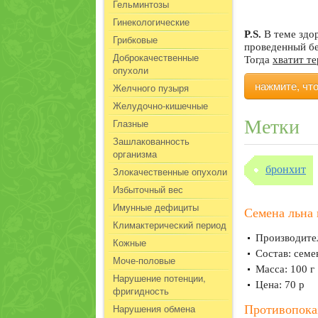
Гельминтозы
Гинекологические
P.S.
В теме здо
Грибковые
проведенный б
Доброкачественные
Тогда
хватит т
опухоли
нажмите, чт
Желчного пузыря
Желудочно-кишечные
Метки
Глазные
Зашлакованность
организма
бронхит
Злокачественные опухоли
Избыточный вес
Имунные дефициты
Семена льна
Климактерический период
Производител
Кожные
Состав: семе
Моче-половые
Масса: 100 г
Нарушение потенции,
Цена: 70 р
фригидность
Нарушения обмена
Противопока