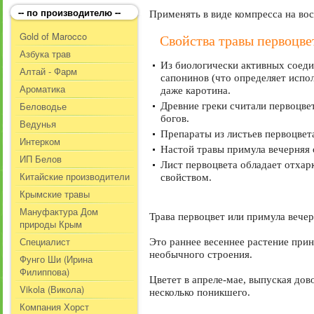
-- по производителю --
Применять в виде компресса на вос
Gold of Marocco
Свойства травы первоцве
Азбука трав
Из биологически активных соеди
Алтай - Фарм
сапонинов (что определяет испол
Ароматика
даже каротина.
Беловодье
Древние греки считали первоцве
богов.
Ведунья
Препараты из листьев первоцве
Интерком
Настой травы примула вечерняя
ИП Белов
Лист первоцвета обладает отха
Китайские производители
свойством.
Крымские травы
Мануфактура Дом
Трава первоцвет или примула вечер
природы Крым
Специалист
Это раннее весеннее растение при
необычного строения.
Фунго Ши (Ирина
Филиппова)
Цветет в апреле-мае, выпуская дов
Vikola (Викола)
несколько поникшего.
Компания Хорст