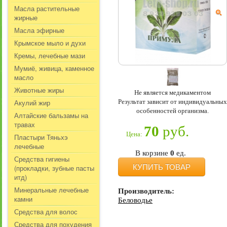
Масла растительные
жирные
Масла эфирные
Крымское мыло и духи
Кремы, лечебные мази
Мумиё, живица, каменное
масло
Животные жиры
Не является медикаментом
Результат зависит от индивидуальных
Акулий жир
особенностей организма.
Алтайские бальзамы на
травах
70
руб.
Цена:
Пластыри Тяньхэ
лечебные
В корзине
0
ед.
Средства гигиены
КУПИТЬ ТОВАР
(прокладки, зубные пасты
итд)
Минеральные лечебные
Производитель:
камни
Беловодье
Средства для волос
Средства для похудения