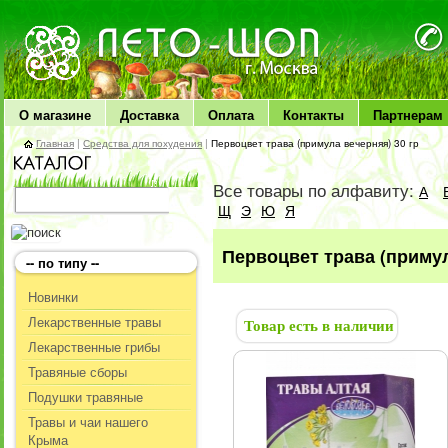
ЛЕТО чудо здоровья
О магазине
Доставка
Оплата
Контакты
Партнерам
Главная
|
Средства для похудения
|
Первоцвет трава (примула вечерняя) 30 гр
Все товары по алфавиту:
А
Щ
Э
Ю
Я
Первоцвет трава (примул
-- по типу --
Новинки
Лекарственные травы
Товар есть в наличии
Лекарственные грибы
Травяные сборы
Подушки травяные
Травы и чаи нашего
Крыма