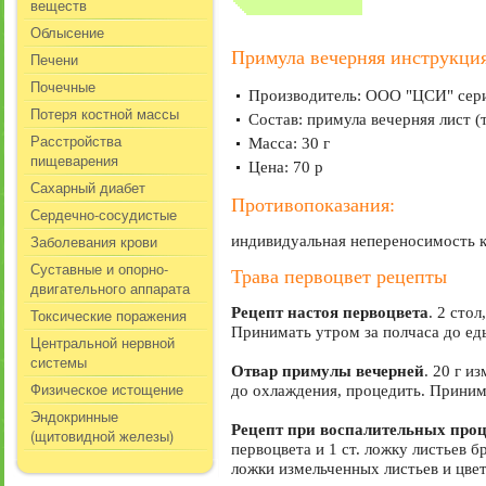
веществ
Облысение
Примула вечерняя инструкци
Печени
Почечные
Производитель: ООО "ЦСИ" сери
Потеря костной массы
Состав: примула вечерняя лист (
Расстройства
Масса: 30 г
пищеварения
Цена: 70 р
Сахарный диабет
Противопоказания:
Сердечно-сосудистые
Заболевания крови
индивидуальная непереносимость к
Суставные и опорно-
Трава первоцвет рецепты
двигательного аппарата
Рецепт настоя первоцвета
. 2 сто
Токсические поражения
Принимать утром за полчаса до еды
Центральной нервной
системы
Отвар примулы вечерней
. 20 г и
Физическое истощение
до охлаждения, процедить. Принимат
Эндокринные
Рецепт при воспалительных проц
(щитовидной железы)
первоцвета и 1 ст. ложку листьев б
ложки измельченных листьев и цветк