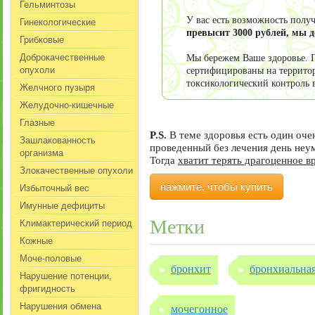
Гельминтозы
Гинекологические
У вас есть возможность пол
превысит 3000 рублей, мы 
Грибковые
Доброкачественные
Мы бережем Ваше здоровье. П
опухоли
сертифицированы на террито
токсикологический контроль 
Желчного пузыря
Желудочно-кишечные
Глазные
P.S.
В теме здоровья есть один оч
Зашлакованность
проведенный без лечения день не
организма
Тогда
хватит терять драгоценное в
Злокачественные опухоли
Избыточный вес
нажмите, чтобы купить
Имунные дефициты
Климактерический период
Метки
Кожные
Моче-половые
бронхит
бронхиальная
Нарушение потенции,
фригидность
Нарушения обмена
мочегонное