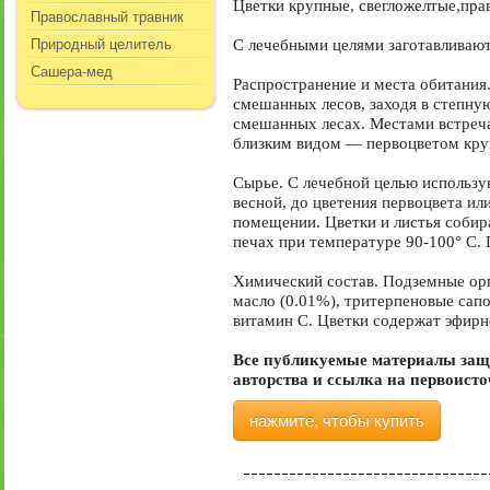
Цветки крупные, свегложелтые,пра
Православный травник
Природный целитель
С лечебными целями заготавливают 
Сашера-мед
Распространение и места обитания
смешанных лесов, заходя в степную
смешанных лесах. Местами встреча
близким видом — первоцветом круп
Сырье. С лечебной целью использу
весной, до цветения первоцвета ил
помещении. Цветки и листья собира
печах при температуре 90-100° С. 
Химический состав. Подземные орга
масло (0.01%), тритерпеновые сап
витамин С. Цветки содержат эфирн
Все публикуемые материалы защ
авторства и ссылка на первоист
нажмите, чтобы купить