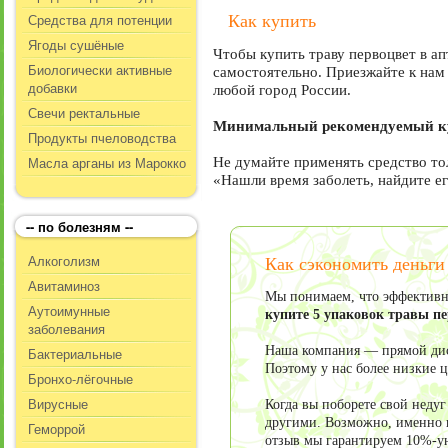
Средства для потенции
Как купить
Ягоды сушёные
Чтобы купить траву первоцвет в а
Биологически активные
самостоятельно. Приезжайте к нам 
добавки
любой город России.
Свечи ректальные
Минимальный рекомендуемый кур
Продукты пчеловодства
Масла арганы из Марокко
Не думайте применять средство то
«Нашли время заболеть, найдите ег
-- по болезням --
Алкоголизм
Как сэкономить деньги
Авитаминоз
Мы понимаем, что эффективно
Аутоимунные
купите 5 упаковок травы п
заболевания
Наша компания — прямой дист
Бактериальные
Поэтому у нас более низкие 
Бронхо-лёгочные
Вирусные
Когда вы поборете свой неду
другими. Возможно, именно в
Геморрой
отзыв мы гарантируем 10%-у