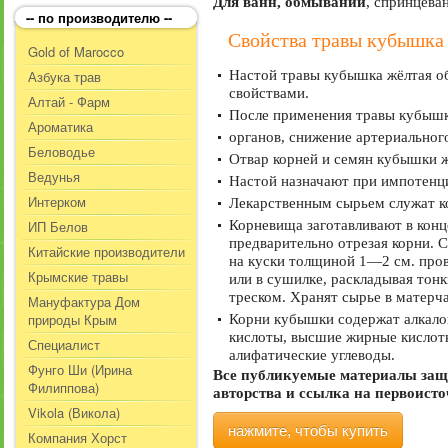
Для ванн, обмываний
, спринцеван
-- по производителю --
Свойства травы кубышка
Gold of Marocco
Азбука трав
Настой травы кубышка жёлтая о
свойствами.
Алтай - Фарм
После применения травы кубышк
Ароматика
органов, снижение артериальног
Беловодье
Отвар корней и семян кубышки 
Ведунья
Настой назначают при импотенци
Интерком
Лекарственным сырьем служат ко
ИП Белов
Корневища заготавливают в конц
предварительно отрезая корни. С
Китайские производители
на куски толщиной 1—2 см. пров
Крымские травы
или в сушилке, раскладывая то
треском. Хранят сырье в матерч
Мануфактура Дом
природы Крым
Корни кубышки содержат алкало
кислоты, высшие жирные кислоты
Специалист
алифатические углеводы.
Фунго Ши (Ирина
Все публикуемые материалы защ
Филиппова)
авторства и ссылка на первоист
Vikola (Викола)
нажмите, чтобы купить
Компания Хорст