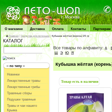
ЛЕТО чудо здоровья
О магазине
Доставка
Оплата
Контакты
Партнерам
Главная
|
Средства для потенции
|
Кубышка жёлтая (корень) 25 гр
Все товары по алфавиту:
А
Щ
Э
Ю
Я
Кубышка жёлтая (корень)
-- по типу --
Новинки
Лекарственные травы
Товар есть в наличии
Лекарственные грибы
Травяные сборы
Подушки травяные
Травы и чаи нашего
Крыма