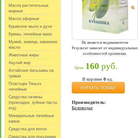
Масла растительные
жирные
Масла эфирные
Крымское мыло и духи
Кремы, лечебные мази
Мумиё, живица, каменное
Не является медикаментом
масло
Результат зависит от индивидуальных
особенностей организма.
Животные жиры
Акулий жир
160
руб.
Цена:
Алтайские бальзамы на
травах
В корзине
0
ед.
Пластыри Тяньхэ
КУПИТЬ ТОВАР
лечебные
Средства гигиены
(прокладки, зубные пасты
Производитель:
итд)
Беловодье
Минеральные лечебные
камни
Средства для волос
Средства для похудения