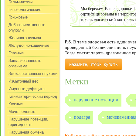
Гельминтозы
Гинекологические
Мы бережем Ваше здоровье. П
сертифицированы на террито
Грибковые
токсикологический контроль 
Доброкачественные
опухоли
Желчного пузыря
P.S.
В теме здоровья есть один оч
Желудочно-кишечные
проведенный без лечения день не
Глазные
Тогда
хватит терять драгоценное в
Зашлакованность
нажмите, чтобы купить
организма
Злокачественные опухоли
Метки
Избыточный вес
Имунные дефициты
Климактерический период
нарушение потенции
Кожные
Моче-половые
подагра
мочекаменная
Нарушение потенции,
фригидность
Нарушения обмена
Кубышка жёлтая корень инст