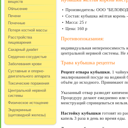
веществ
Облысение
Производитель: ООО "БЕЛОВОДЬ
Печени
Состав: кубышка жёлтая корень 
Почечные
Масса: 25 г
Цена: 160 р
Потеря костной массы
Расстройства
Противопоказания:
пищеварения
индивидуальная непереносимость к
Сахарный диабет
центральной нервной системы. Не 
Сердечно-сосудистые
Трава кубышка рецепты
Заболевания крови
Суставные и опорно-
Рецепт отвара кубышки.
1 чайную
двигательного аппарата
эмалированной посуде на водяной 
объём до исходного. Принимают по 
Токсические поражения
Центральной нервной
Указанный отвар разводят кипячено
системы
Процедуру делают ежедневно или ч
Физическое истощение
менструаций спринцеваться нельзя
Эндокринные
Настойку кубышки
готовят из ра
(щитовидной железы)
капель 3 раза в день во время еды.