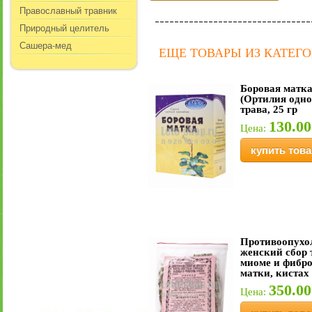
Православный травник
Природный целитель
Сашера-мед
ЕЩЕ ТОВАРЫ ИЗ КАТЕГ
Боровая матк
(Ортилия одно
трава, 25 гр
130.00
Цена:
купить това
Противоопухо
женский сбор 
миоме и фибр
матки, кистах
350.00
Цена: