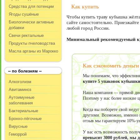
Средства для потенции
Как купить
Ягоды сушёные
Чтобы купить траву кубышка жёлта
Биологически активные
сайте самостоятельно. Приезжайте 
добавки
любой город России.
Свечи ректальные
Минимальный рекомендуемый кур
Продукты пчеловодства
Масла арганы из Марокко
Как сэкономить деньги
-- по болезням --
Мы понимаем, что эффективно
Алкоголизм
купите 5 упаковок кубышк
Авитаминоз
Наша компания — прямой дист
Аутоимунные
Поэтому у нас более низкие 
заболевания
Когда вы поборете свой неду
Бактериальные
другими. Возможно, именно в
Бронхо-лёгочные
отзыв мы гарантируем 10%-у
Вирусные
У вас есть возможность пол
Геморрой
превысит 3000 рублей, мы 