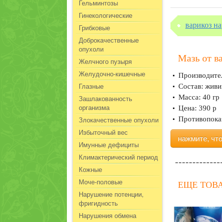
Гельминтозы
Гинекологические
варикоз н
Грибковые
Доброкачественные
опухоли
Мазь от в
Желчного пузыря
Желудочно-кишечные
Производите
Глазные
Состав: живи
Масса: 40 гр
Зашлакованность
организма
Цена: 390 р
Злокачественные опухоли
Противопоказ
Избыточный вес
нажмите, чт
Имунные дефициты
Климактерический период
Кожные
Моче-половые
ЕЩЕ ТОВА
Нарушение потенции,
фригидность
Нарушения обмена