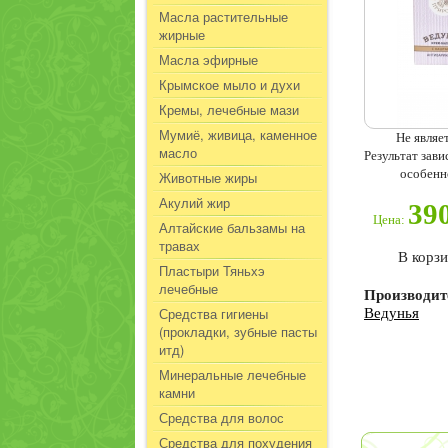
Масла растительные
жирные
Масла эфирные
Крымское мыло и духи
Кремы, лечебные мази
Мумиё, живица, каменное
Не являе
масло
Результат зав
особенн
Животные жиры
Акулий жир
39
Цена:
Алтайские бальзамы на
травах
В корз
Пластыри Тяньхэ
лечебные
Производит
Средства гигиены
Ведунья
(прокладки, зубные пасты
итд)
Минеральные лечебные
камни
Средства для волос
Средства для похудения