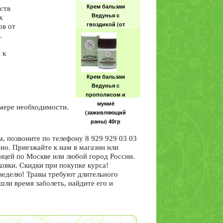
Крем бальзам
ств
Ведунья c
х
гвоздикой (от
ов от
укусов насекомых)
.
40гр
 к
Крем бальзам
Ведунья с
прополисом и
мумиё
мере необходимости.
(заживляющий
раны) 40гр
м, позвоните по телефону 8 929 929 03 03
но. Приезжайте к нам в магазин или
ицей по Москве или любой город России.
вки. Скидки при покупке курса!
неделю! Травы требуют длительного
шли время заболеть, найдите его и