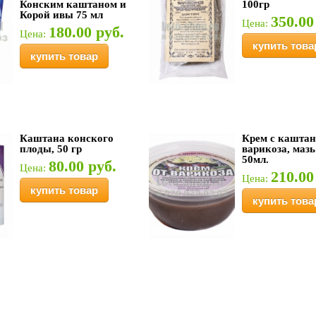
Конским каштаном и
100гр
Корой ивы 75 мл
350.00
Цена:
180.00 руб.
Цена:
купить това
купить товар
Каштана конского
Крем с каштан
плоды, 50 гр
варикоза, мазь
50мл.
80.00 руб.
Цена:
210.00
Цена:
купить товар
купить това