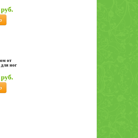
 руб.
р
ом от
 для ног
 руб.
р