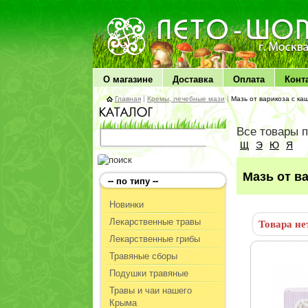
ЛЕТО чудо здоровья
О магазине
Доставка
Оплата
Конт
Главная
|
Кремы, лечебные мази
|
Мазь от варикоза с ка
Все товары 
Щ
Э
Ю
Я
Мазь от в
-- по типу --
Новинки
Лекарственные травы
Товара не
Лекарственные грибы
Травяные сборы
Подушки травяные
Травы и чаи нашего
Крыма