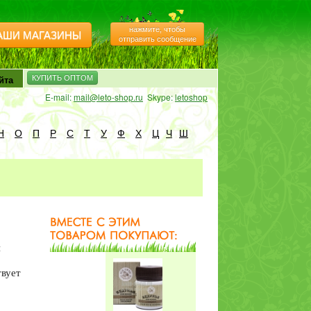
нажмите, чтобы
АШИ МАГАЗИНЫ
отправить сообщение
йта
КУПИТЬ ОПТОМ
E-mail:
mail@leto-shop.ru
Skype:
letoshop
Н
О
П
Р
С
Т
У
Ф
Х
Ц
Ч
Ш
и
твует