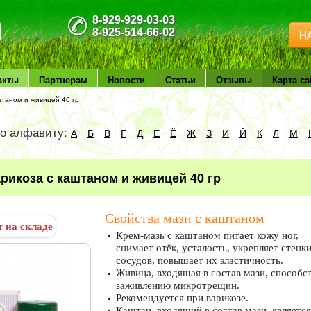
8-929-929-03-03
8-925-514-66-02
Н
акты
Партнерам
Новости
Статьи
Отзывы
Карта са
штаном и живицей 40 гр
по алфавиту:
А
Б
В
Г
Д
Е
Ё
Ж
З
И
Й
К
Л
М
арикоза с каштаном и живицей 40 гр
Свойства мази с каштаном
т на складе
Крем-мазь с каштаном питает кожу ног,
снимает отёк, усталость, укрепляет стенк
сосудов, повышает их эластичность.
Живица, входящая в состав мази, способс
заживлению микротрещин.
Рекомендуется при варикозе.
Каштан, входящий в состав мази, является