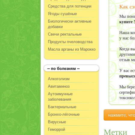
Средства для потенции
Как сэ
Ягоды сушёные
Мы пони
Биологически активные
купите 
добавки
Наша ко
Свечи ректальные
у нас б
Продукты пчеловодства
Масла арганы из Марокко
Когда в
другими
отзыв м
-- по болезням --
У вас е
превыси
Алкоголизм
Авитаминоз
Мы бере
сертифи
Аутоимунные
токсико
заболевания
Бактериальные
Бронхо-лёгочные
нажмите, чт
Вирусные
Геморрой
Метки