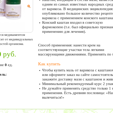
одним из самых известных народных сред
от варикоза. В медицинских энциклопедия
опубликовано большое количество рецепт
варикоза с применением конского каштана
Конский каштан входил в советскую
фармокопею (т.е. был официально признан
применению для лечения).
тся медикаментом
исит от индивидуальных
остей организма.
Способ применения: нанести крем на
соответствующие участки тела легкими
0
руб.
массирующими движениями. Применять по 
Как купить
ине
0
ед.
Чтобы купить мазь от варикоза с каштано
ель:
или оформите заказ на сайте самостоятель
закажите доставку мази с каштаном и жив
Минимальный рекомендуемый курс 2 упако
Не думайте применять средство только 1 
применения. Есть древняя пословица: «На
вылечиться!»