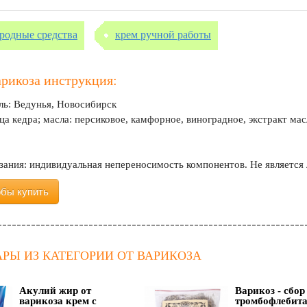
ародные средства
крем ручной работы
арикоза инструкция:
ль: Ведунья, Новосибирск
ца кедра; масла: персиковое, камфорное, виноградное, экстракт ма
ания: индивидуальная непереносимость компонентов. Не является
обы купить
РЫ ИЗ КАТЕГОРИИ ОТ ВАРИКОЗА
Акулий жир от
Варикоз - сбор
варикоза крем с
тромбофлебита