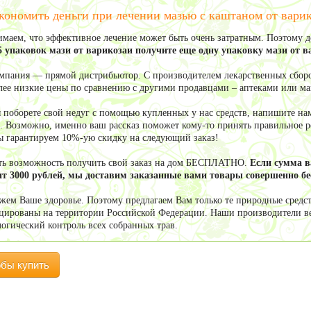
кономить деньги при лечении мазью с каштаном от варик
маем, что эффективное лечение может быть очень затратным. Поэтому 
5 упаковок мази от варикозаи получите еще одну упаковку мази от
мпания — прямой дистрибьютор. С производителем лекарственных сборо
олее низкие цены по сравнению с другими продавцами – аптеками или м
ы поборете свой недуг с помощью купленных у нас средств, напишите нам
. Возможно, именно ваш рассказ поможет кому-то принять правильное ре
ы гарантируем 10%-ую скидку на следующий заказ!
сть возможность получить свой заказ на дом БЕСПЛАТНО.
Если сумма 
т 3000 рублей, мы доставим заказанные вами товары совершенно бе
жем Ваше здоровье. Поэтому предлагаем Вам только те природные средст
цированы на территории Российской Федерации. Наши производители в
логический контроль всех собранных трав.
обы купить