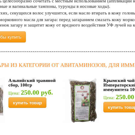
 целесообразно сочетать с местным использованием (аппликации на
ьные и вагинальные тампоны, турунды в носовые ходы).
хих, секущихся волос улучшится, если масло втирать в кожу головы
орковного масла для загара: перед загаранием смазать кожу морк
енок загару и защитит кожу от вредного воздействия УФ лучей на 
обы купить
АРЫ ИЗ КАТЕГОРИИ ОТ АВИТАМИНОЗОВ, ДЛЯ ИМ
Альпийский травяной
Крымский чай
сбор, 100гр
Императорски
иммунитета 10
250.00 руб.
Цена:
250.00
Цена:
купить товар
купить това