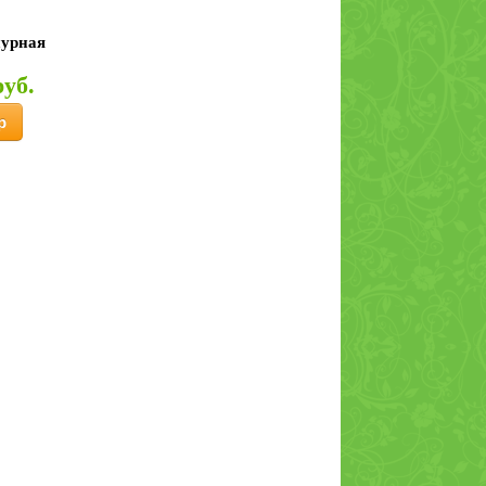
пурная
руб.
р