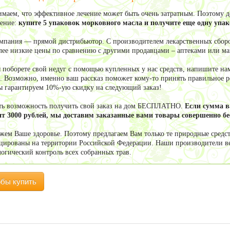
маем, что эффективное лечение может быть очень затратным. Поэтому 
ение:
купите 5 упаковок морковного масла и получите еще одну уп
мпания — прямой дистрибьютор. С производителем лекарственных сборо
олее низкие цены по сравнению с другими продавцами – аптеками или м
ы поборете свой недуг с помощью купленных у нас средств, напишите нам
. Возможно, именно ваш рассказ поможет кому-то принять правильное ре
ы гарантируем 10%-ую скидку на следующий заказ!
сть возможность получить свой заказ на дом БЕСПЛАТНО.
Если сумма 
т 3000 рублей, мы доставим заказанные вами товары совершенно бе
жем Ваше здоровье. Поэтому предлагаем Вам только те природные средст
цированы на территории Российской Федерации. Наши производители в
логический контроль всех собранных трав.
обы купить