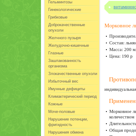
Гельминтозы
витаминн
Гинекологические
Грибковые
Доброкачественные
Морковное ль
опухоли
Производител
Желчного пузыря
Состав: льня
Желудочно-кишечные
Масса: 200 м
Глазные
Цена: 190 р
Зашлакованность
организма
Злокачественные опухоли
Противопо
Избыточный вес
Имунные дефициты
индивидуальная
Климактерический период
Применени
Кожные
Моче-половые
Морковное ль
количеством 
Нарушение потенции,
Длительность
фригидность
Общая продол
Нарушения обмена