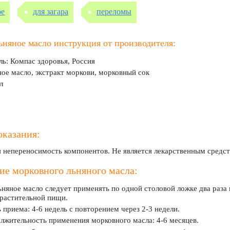
ое
для загара
переломы
няное масло инструкция от производителя:
ь: Компас здоровья, Россия
ное масло, экстракт моркови, морковный сок
л
казания:
 непереносимость компонентов. Не является лекарственным средст
е морковного льняного масла:
няное масло следует применять по одной столовой ложке два раза
растительной пищи.
 приема: 4-6 недель с повторением через 2-3 недели.
жительность применения морковного масла: 4-6 месяцев.