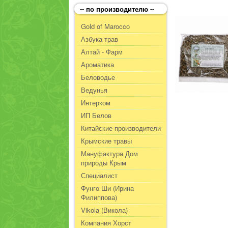
-- по производителю --
Gold of Marocco
Азбука трав
Алтай - Фарм
Ароматика
Беловодье
Ведунья
Интерком
ИП Белов
Китайские производители
Крымские травы
Мануфактура Дом
природы Крым
Специалист
Фунго Ши (Ирина
Филиппова)
Vikola (Викола)
Компания Хорст