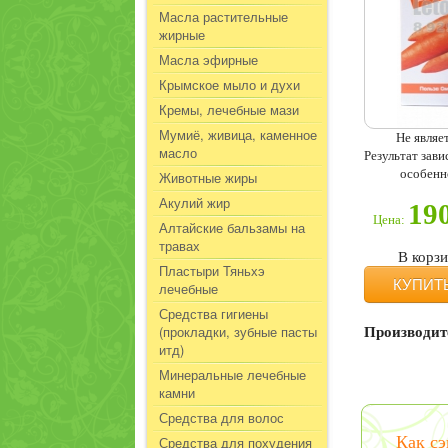
Масла растительные
жирные
Масла эфирные
Крымское мыло и духи
Кремы, лечебные мази
Мумиё, живица, каменное
Не являе
масло
Результат зав
особенн
Животные жиры
Акулий жир
19
Цена:
Алтайские бальзамы на
травах
В корз
Пластыри Тяньхэ
КУПИТ
лечебные
Средства гигиены
(прокладки, зубные пасты
Производит
итд)
Минеральные лечебные
камни
Средства для волос
Как с
Средства для похудения