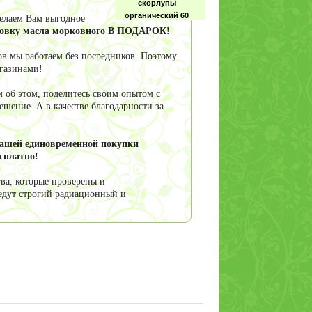
скорлупы
органический 60
делаем Вам выгодное
капс
аковку масла морковного В ПОДАРОК!
в мы работаем без посредников. Поэтому
агазинами!
Формика. Масло
 об этом, поделитесь своим опытом с
муравьиных яиц 60
шение. А в качестве благодарности за
капсул
вашей единовременной покупки
сплатно!
ва, которые проверены и
Чесночное льняное
едут строгий радиационный и
масло 200мл
Амарантовое
масло (амаранта),
500мл