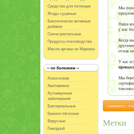
Средства для потенции
Мы пони
Ягоды сушёные
предлож
Биологически активные
Наша ко
добавки
у нас б
Свечи ректальные
Когда в
Продукты пчеловодства
другими
Масла арганы из Марокко
отзыв м
У вас е
-- по болезням --
превыси
Алкоголизм
Мы бере
сертифи
Авитаминоз
токсико
Аутоимунные
заболевания
Бактериальные
нажмите, чт
Бронхо-лёгочные
Вирусные
Метки
Геморрой