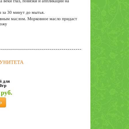
 веки глаз, повязки и аппликации на
 за 30 минут до мытья.
овным маслом. Морковное масло придаст
кожу
МУНИТЕТА
й для
0гр
 руб.
р