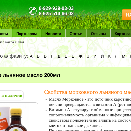
8-929-929-03-03
8-925-514-66-02
Н
акты
Партнерам
Новости
Статьи
Отзывы
Карта са
ное масло 200мл
по алфавиту:
А
Б
В
Г
Д
Е
Ё
Ж
З
И
Й
К
Л
М
 льняное масло 200мл
Свойства морковного льняного ма
ь в наличии
Масло Морковное - это источник каротино
печени превращаются в витамин А (ретино
Витамин А регулирует обменные процесс
сопротивляемость организма к инфекциям
свойством положительно влиять на состо
клеток и тканевое дыхание.
При недостатке витамина А кожа и слизис