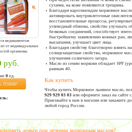
сухими, на коже появляются трещины.
Благодаря каротиноидам морковное масло
активировать внутриклеточные окислител
восстановительные процессы, регулироват
углеводный обмены, свойство улучшать о
белковых соединений, способствует эпите
быстрейшему заживлению кожных ран, ли
тся медикаментом
высыпания, улучшает цвет лица.
исит от индивидуальных
Благодаря свойству благотворно влиять на
остей организма.
солнцезащитные свойства, морковное масл
улучшения солнечного загара.
0
руб.
Масло из семян моркови обладает SPF (ур
равным 40.
ине
0
ед.
Как купить
Ь ТОВАР
Чтобы купить Морковное льняное масло, по
929 929 03 03
или оформите заказ на сайте 
ель:
Приезжайте к нам в магазин или закажите д
любой город России.
экономить деньги при лечении морковным маслом?