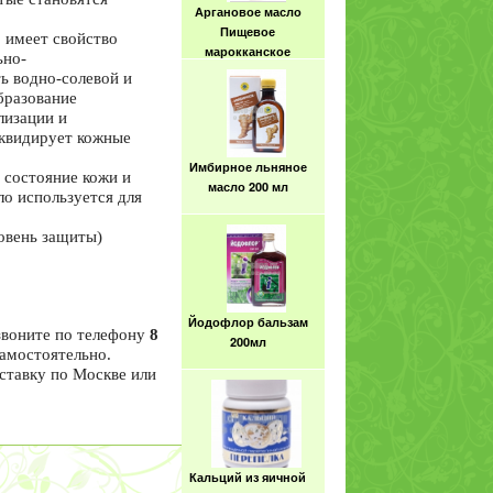
Аргановое масло
Пищевое
 имеет свойство
марокканское
ьно-
класса премиум.
ь водно-солевой и
Gold of Marocco
бразование
250мл
лизации и
квидирует кожные
Имбирное льняное
 состояние кожи и
масло 200 мл
о используется для
овень защиты)
Йодофлор бальзам
звоните по телефону
8
200мл
самостоятельно.
оставку по Москве или
Кальций из яичной