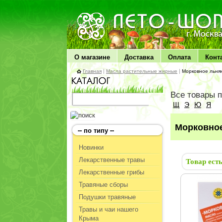
ЛЕТО чудо здоровья
О магазине
Доставка
Оплата
Конт
Главная
|
Масла растительные жирные
|
Морковное льня
Все товары 
Щ
Э
Ю
Я
Морковное
-- по типу --
Новинки
Лекарственные травы
Товар ест
Лекарственные грибы
Травяные сборы
Подушки травяные
Травы и чаи нашего
Крыма