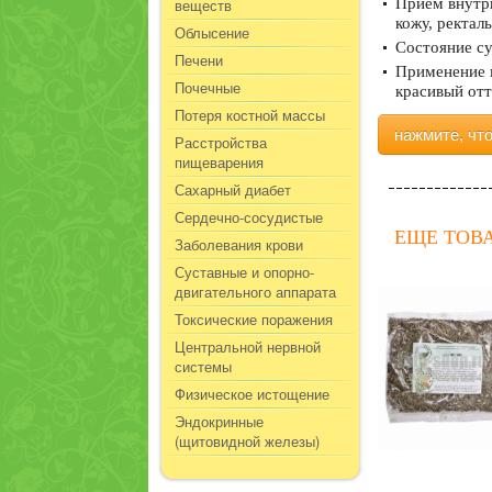
веществ
Прием внутрь
кожу, ректал
Облысение
Состояние су
Печени
Применение м
Почечные
красивый отт
Потеря костной массы
нажмите, чт
Расстройства
пищеварения
Сахарный диабет
Сердечно-сосудистые
ЕЩЕ ТОВ
Заболевания крови
Суставные и опорно-
двигательного аппарата
Токсические поражения
Центральной нервной
системы
Физическое истощение
Эндокринные
(щитовидной железы)