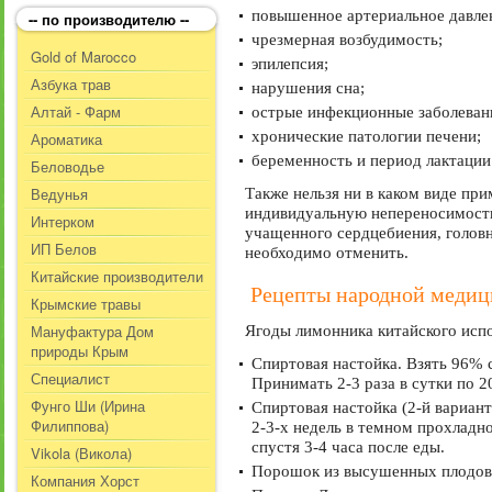
повышенное артериальное давле
-- по производителю --
чрезмерная возбудимость;
Gold of Marocco
эпилепсия;
Азбука трав
нарушения сна;
Алтай - Фарм
острые инфекционные заболеван
хронические патологии печени;
Ароматика
беременность и период лактации
Беловодье
Ведунья
Также нельзя ни в каком виде пр
индивидуальную непереносимость
Интерком
учащенного сердцебиения, головн
ИП Белов
необходимо отменить.
Китайские производители
Рецепты народной меди
Крымские травы
Мануфактура Дом
Ягоды лимонника китайского исп
природы Крым
Спиртовая настойка. Взять 96% с
Специалист
Принимать 2-3 раза в сутки по 2
Фунго Ши (Ирина
Спиртовая настойка (2-й вариант
Филиппова)
2-3-х недель в темном прохладно
спустя 3-4 часа после еды.
Vikola (Викола)
Порошок из высушенных плодов. П
Компания Хорст