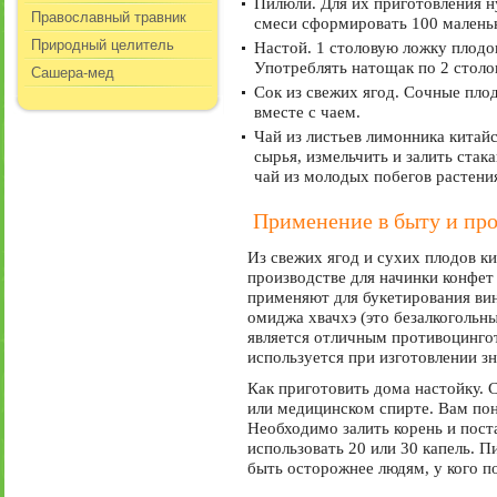
Пилюли. Для их приготовления ну
Православный травник
смеси сформировать 100 маленьк
Природный целитель
Настой. 1 столовую ложку плодов
Употреблять натощак по 2 столов
Сашера-мед
Сок из свежих ягод. Сочные пло
вместе с чаем.
Чай из листьев лимонника китайс
сырья, измельчить и залить стак
чай из молодых побегов растения
Применение в быту и п
Из свежих ягод и сухих плодов к
производстве для начинки конфет
применяют для букетирования вин
омиджа хвачхэ (это безалкогольн
является отличным противоцинго
используется при изготовлении з
Как приготовить дома настойку. 
или медицинском спирте. Вам пон
Необходимо залить корень и пост
использовать 20 или 30 капель. П
быть осторожнее людям, у кого п