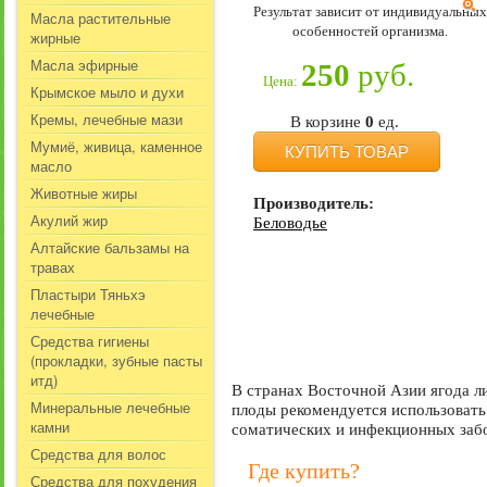
Результат зависит от индивидуальных
Масла растительные
особенностей организма.
жирные
Масла эфирные
250
руб.
Цена:
Крымское мыло и духи
Кремы, лечебные мази
В корзине
0
ед.
Мумиё, живица, каменное
КУПИТЬ ТОВАР
масло
Животные жиры
Производитель:
Акулий жир
Беловодье
Алтайские бальзамы на
травах
Пластыри Тяньхэ
лечебные
Средства гигиены
(прокладки, зубные пасты
итд)
В странах Восточной Азии ягода л
Минеральные лечебные
плоды рекомендуется использовать
камни
соматических и инфекционных заб
Средства для волос
Где купить?
Средства для похудения