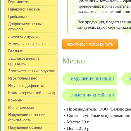
Гельминтозы
Компания «Лето-Шоп» – офиц
проверенных производителей
Гинекологические
сказывается на конечной стои
Грибковые
Вся продукция, представленн
Доброкачественные
свидетельствуют сертификаты
опухоли
Желчного пузыря
Желудочно-кишечные
нажмите, чтобы купить
Глазные
Зашлакованность
Метки
организма
Злокачественные опухоли
Избыточный вес
нарушение потенции
Имунные дефициты
Климактерический период
лимонник китайский
Кожные
Моче-половые
Производитель: ООО "Беловодье"
Нарушение потенции,
Состав: сушёные ягоды лимонни
фригидность
Масса: 20 г
Нарушения обмена
Цена: 250 р