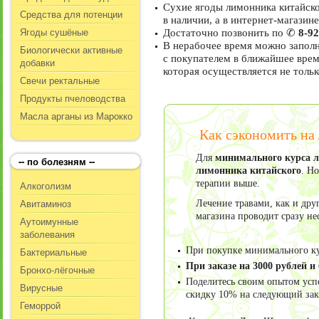
Сухие ягоды лимонника китайско
Средства для потенции
в наличии, а в интернет-магази
Ягоды сушёные
Достаточно позвонить по ✆
8-92
В нерабочее время можно заполн
Биологически активные
с покупателем в ближайшее время
добавки
которая осуществляется не тольк
Свечи ректальные
Продукты пчеловодства
Масла арганы из Марокко
Как сэкономить на
Для
минимального курса л
-- по болезням --
лимонника китайского
. Н
терапии выше.
Алкоголизм
Авитаминоз
Лечение травами, как и дру
магазина проводит сразу не
Аутоимунные
заболевания
Бактериальные
При покупке минимального ку
При заказе на 3000 рублей и
Бронхо-лёгочные
Поделитесь своим опытом усп
Вирусные
скидку 10% на следующий зак
Геморрой