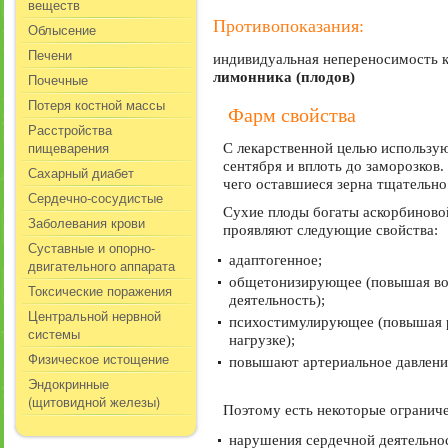
веществ
Противопоказания:
Облысение
Печени
индивидуальная непереносимость к
лимонника (плодов)
Почечные
Потеря костной массы
Фарм свойства
Расстройства
пищеварения
С лекарственной целью использую
сентября и вплоть до заморозков
Сахарный диабет
чего оставшиеся зерна тщательно
Сердечно-сосудистые
Сухие плоды богаты аскорбиновой
Заболевания крови
проявляют следующие свойства:
Суставные и опорно-
адаптогенное;
двигательного аппарата
общетонизирующее (повышая воз
Токсические поражения
деятельность);
Центральной нервной
психостимулирующее (повышая р
системы
нагрузке);
Физическое истощение
повышают артериальное давлени
Эндокринные
(щитовидной железы)
Поэтому есть некоторые огранич
нарушения сердечной деятельно