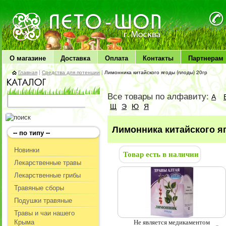
ЛЕТО чудо здоровья
О магазине
Доставка
Оплата
Контакты
Партнерам
Главная
|
Средства для потенции
|
Лимонника китайского ягоды (плоды) 20гр
Все товары по алфавиту:
А
Щ
Э
Ю
Я
Лимонника китайского я
-- по типу --
Новинки
Товар есть в наличии
Лекарственные травы
Лекарственные грибы
Травяные сборы
Подушки травяные
Травы и чаи нашего
Крыма
Не является медикаментом