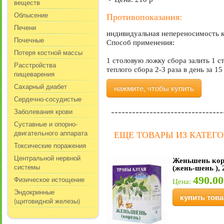
веществ
Облысение
Противопоказания:
Печени
индивидуальная непереносимость к
Почечные
Способ применения:
Потеря костной массы
1 столовую ложку сбора залить 1 с
Расстройства
теплого сбора 2-3 раза в день за 1
пищеварения
Сахарный диабет
нажмите, чтобы купить
Сердечно-сосудистые
Заболевания крови
Суставные и опорно-
двигательного аппарата
ЕЩЕ ТОВАРЫ ИЗ КАТЕГ
Токсические поражения
Центральной нервной
Женьшень кор
системы
(жень-шень ), 
490.00
Физическое истощение
Цена:
Эндокринные
купить това
(щитовидной железы)