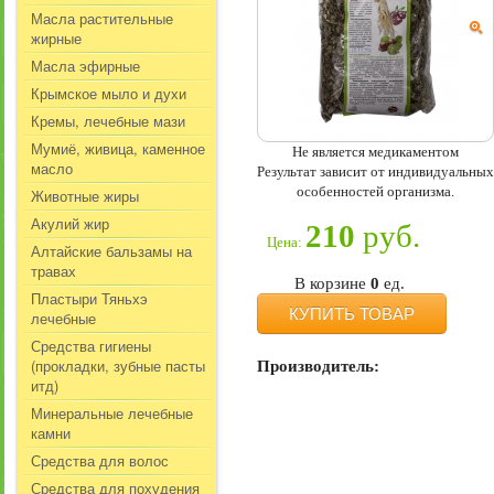
Масла растительные
жирные
Масла эфирные
Крымское мыло и духи
Кремы, лечебные мази
Мумиё, живица, каменное
Не является медикаментом
масло
Результат зависит от индивидуальных
особенностей организма.
Животные жиры
Акулий жир
210
руб.
Цена:
Алтайские бальзамы на
травах
В корзине
0
ед.
Пластыри Тяньхэ
КУПИТЬ ТОВАР
лечебные
Средства гигиены
(прокладки, зубные пасты
Производитель:
итд)
Минеральные лечебные
камни
Средства для волос
Средства для похудения