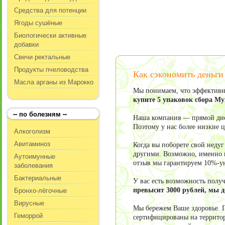
Средства для потенции
Ягоды сушёные
Биологически активные
добавки
Свечи ректальные
Продукты пчеловодства
Как сэкономить деньги
Масла арганы из Марокко
Мы понимаем, что эффективно
купите 5 упаковок сбора М
-- по болезням --
Наша компания — прямой дист
Поэтому у нас более низкие 
Алкоголизм
Авитаминоз
Когда вы поборете свой неду
другими. Возможно, именно в
Аутоимунные
отзыв мы гарантируем 10%-у
заболевания
Бактериальные
У вас есть возможность пол
Бронхо-лёгочные
превысит 3000 рублей, мы 
Вирусные
Мы бережем Ваше здоровье. П
Геморрой
сертифицированы на террито