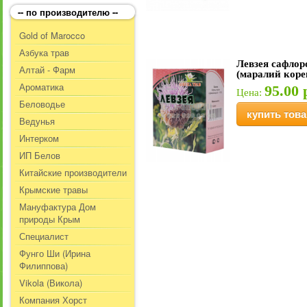
-- по производителю --
Gold of Marocco
Азбука трав
Левзея сафлор
Алтай - Фарм
(маралий корен
Ароматика
95.00 
Цена:
Беловодье
купить това
Ведунья
Интерком
ИП Белов
Китайские производители
Крымские травы
Мануфактура Дом
природы Крым
Специалист
Фунго Ши (Ирина
Филиппова)
Vikola (Викола)
Компания Хорст