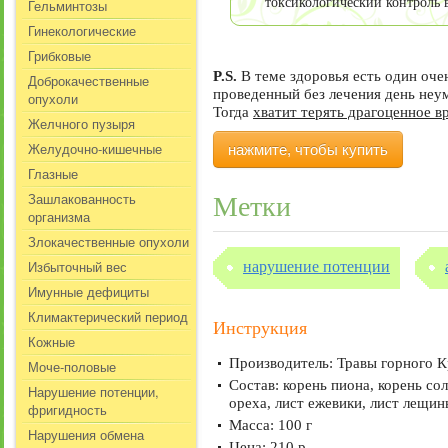
токсикологический контроль 
Гельминтозы
Гинекологические
Грибковые
P.S.
В теме здоровья есть один оч
Доброкачественные
проведенный без лечения день не
опухоли
Тогда
хватит терять драгоценное в
Желчного пузыря
Желудочно-кишечные
нажмите, чтобы купить
Глазные
Зашлакованность
Метки
организма
Злокачественные опухоли
Избыточный вес
нарушение потенции
Имунные дефициты
Климактерический период
Инструкция
Кожные
Производитель: Травы горного 
Моче-половые
Состав: корень пиона, корень сол
Нарушение потенции,
ореха, лист ежевики, лист лещин
фригидность
Масса: 100 г
Нарушения обмена
Цена: 210 р