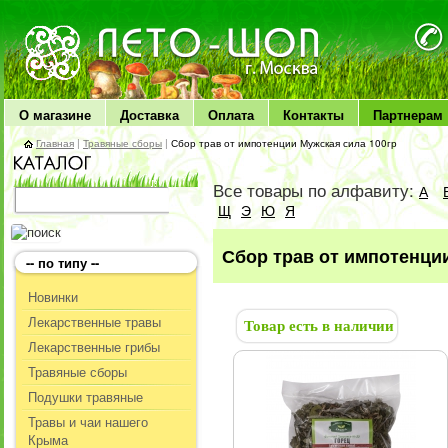
ЛЕТО чудо здоровья
О магазине
Доставка
Оплата
Контакты
Партнерам
Главная
|
Травяные сборы
|
Сбор трав от импотенции Мужская сила 100гр
Все товары по алфавиту:
А
Щ
Э
Ю
Я
Сбор трав от импотенци
-- по типу --
Новинки
Лекарственные травы
Товар есть в наличии
Лекарственные грибы
Травяные сборы
Подушки травяные
Травы и чаи нашего
Крыма