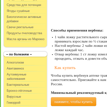
Средства для потенции
Ягоды сушёные
Биологически активные
добавки
Свечи ректальные
Способы применения вербены:
Продукты пчеловодства
1 чайн ложку растительного сырь
Масла арганы из Марокко
принимать взрослым по ½ стакан
Настой вербены: 2 чайн ложки из
ложке каждый час.
-- по болезням --
Отвар вербены: 1 ст ложку измел
процедить, отжать и довести объ
Алкоголизм
Как купить
Авитаминоз
Аутоимунные
Чтобы купить вербенув аптеке тра
заболевания
самостоятельно. Приезжайте к нам 
Бактериальные
России.
Бронхо-лёгочные
Минимальный рекомендуемый кур
Вирусные
нажмите, чтобы купить
Геморрой