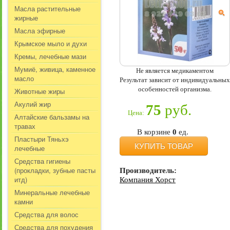
Масла растительные
жирные
Масла эфирные
Крымское мыло и духи
Кремы, лечебные мази
Мумиё, живица, каменное
Не является медикаментом
масло
Результат зависит от индивидуальных
особенностей организма.
Животные жиры
Акулий жир
75
руб.
Цена:
Алтайские бальзамы на
травах
В корзине
0
ед.
Пластыри Тяньхэ
КУПИТЬ ТОВАР
лечебные
Средства гигиены
(прокладки, зубные пасты
Производитель:
итд)
Компания Хорст
Минеральные лечебные
камни
Средства для волос
Средства для похудения