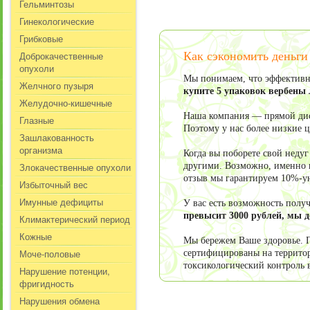
Гельминтозы
Гинекологические
Грибковые
Доброкачественные
Как сэкономить деньги
опухоли
Мы понимаем, что эффективно
Желчного пузыря
купите 5 упаковок вербены
Желудочно-кишечные
Наша компания — прямой дист
Глазные
Поэтому у нас более низкие 
Зашлакованность
организма
Когда вы поборете свой неду
Злокачественные опухоли
другими. Возможно, именно в
отзыв мы гарантируем 10%-у
Избыточный вес
Имунные дефициты
У вас есть возможность пол
превысит 3000 рублей, мы 
Климактерический период
Кожные
Мы бережем Ваше здоровье. П
Моче-половые
сертифицированы на террито
токсикологический контроль 
Нарушение потенции,
фригидность
Нарушения обмена