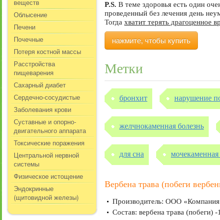
веществ
P.S.
В теме здоровья есть один оч
проведенный без лечения день не
Облысение
Тогда
хватит терять драгоценное в
Печени
Почечные
нажмите, чтобы купить
Потеря костной массы
Расстройства
Метки
пищеварения
Сахарный диабет
Сердечно-сосудистые
бронхит
нарушение п
Заболевания крови
Суставные и опорно-
желчнокаменная болезнь
двигательного аппарата
Токсические поражения
для сна
мочекаменная
Центральной нервной
системы
Физическое истощение
Вербена трава (побеги вербе
Эндокринные
(щитовидной железы)
Производитель: ООО «Компания Х
Состав: вербена трава (побеги) 