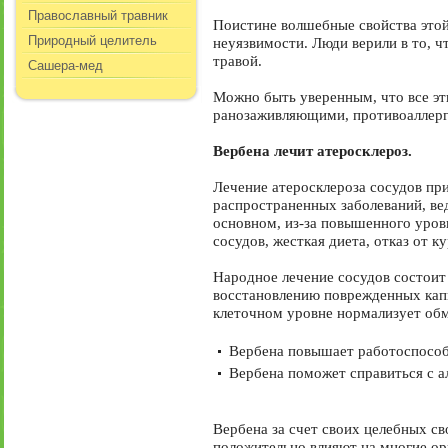
Православный травник
Поистине волшебные свойства этой
Природный целитель
неуязвимости. Люди верили в то, чт
травой.
Сашера-мед
Можно быть уверенным, что все эти
ранозаживляющими, противоаллерг
Вербена лечит атеросклероз.
Лечение атеросклероза сосудов пр
распространенных заболеваний, ве
основном, из-за повышенного уровн
сосудов, жесткая диета, отказ от к
Народное лечение сосудов состоит 
восстановлению поврежденных капи
клеточном уровне нормализует об
Вербена повышает работоспособ
Вербена поможет справиться с а
Вербена за счет своих целебных св
положительно влияют на многие орг