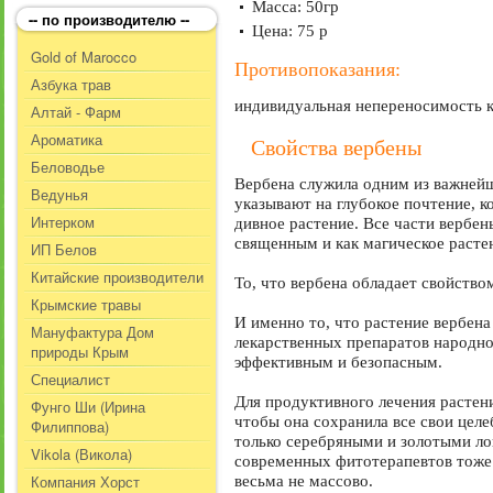
Масса: 50гр
-- по производителю --
Цена: 75 р
Gold of Marocco
Противопоказания:
Азбука трав
индивидуальная непереносимость к
Алтай - Фарм
Ароматика
Свойства вербены
Беловодье
Вербена служила одним из важнейш
Ведунья
указывают на глубокое почтение, к
Интерком
дивное растение. Все части вербе
священным и как магическое расте
ИП Белов
Китайские производители
То, что вербена обладает свойство
Крымские травы
И именно то, что растение вербена
Мануфактура Дом
лекарственных препаратов народно
природы Крым
эффективным и безопасным.
Специалист
Для продуктивного лечения растение
Фунго Ши (Ирина
чтобы она сохранила все свои целе
Филиппова)
только серебряными и золотыми ло
Vikola (Викола)
современных фитотерапевтов тоже е
Компания Хорст
весьма не массово.