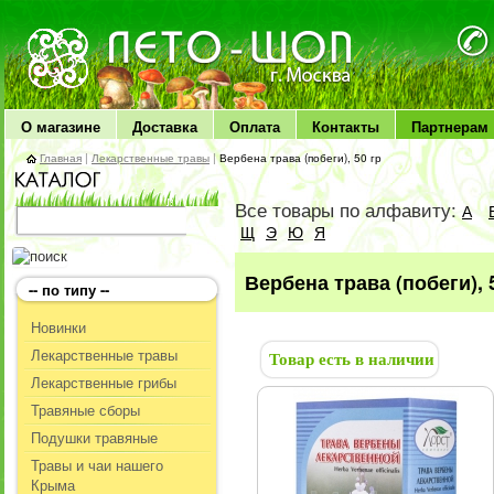
ЛЕТО чудо здоровья
О магазине
Доставка
Оплата
Контакты
Партнерам
Главная
|
Лекарственные травы
|
Вербена трава (побеги), 50 гр
Все товары по алфавиту:
А
Щ
Э
Ю
Я
Вербена трава (побеги), 
-- по типу --
Новинки
Лекарственные травы
Товар есть в наличии
Лекарственные грибы
Травяные сборы
Подушки травяные
Травы и чаи нашего
Крыма