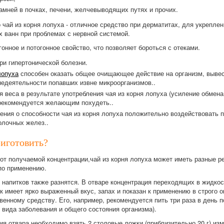
амней в почках, печени, желчевыводящих путях и прочих.
о чай из корня лопуха - отличное средство при дерматитах, для укреплен
 ванн при проблемах с нервной системой.
онное и потогонное свойство, что позволяет бороться с отеками.
ри гипертонической болезни.
лопуха
способен оказать общее очищающее действие на организм, вывест
едеятельности попавших извне микроорганизмов..
я веса в результате употребления чая из корня лопуха (усиление обмен
 рекомендуется желающим похудеть..
ния о способности чая из корня лопуха положительно воздействовать п
олочных желез..
риготовить?
от получаемой концентрации,чай из корня лопуха может иметь разные ре
по применению.
 напитков также разнятся. В отваре концентрация переходящих в жидко
к имеет ярко выраженный вкус, запах и показан к применению в строго
венному средству. Его, например, рекомендуется пить три раза в день 
 вида заболевания и общего состояния организма).
ия отвара необходимо взять 2 столовые ложки (приблизительно 20 г) из