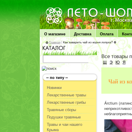
ЛЕТО чудо здоровья
О магазине
Доставка
Оплата
Конт
Главная
|
Как заварить чай из корня лопуха? ✿
Все товары 
Щ
Э
Ю
Я
-- по типу --
Чай из к
Новинки
Лекарственные травы
Лекарственные грибы
Árctium (латин
неприхотливост
Травяные сборы
неблагоприятн
Подушки травяные
Травы и чаи нашего
Крыма