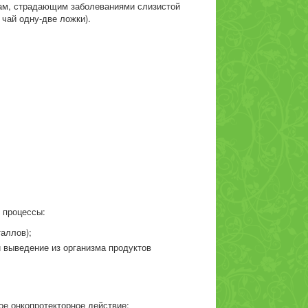
цам, страдающим заболеваниями слизистой
чай одну-две ложки).
 процессы:
аллов);
 выведение из организма продуктов
ое онкопротекторное действие;