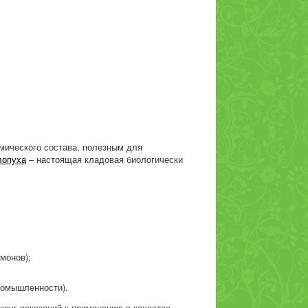
мического состава, полезным для
лопуха
– настоящая кладовая биологически
монов);
ромышленности).
руг показаний к применению в качестве