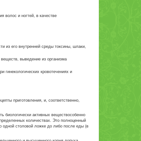
ия волос и ногтей, в качестве
и из его внутренней среды токсины, шлаки,
а веществ, выведение из организма
ри гинекологических кровотечениях и
цепты приготовления, и, соответственно,
сть биологически активных веществособенно
 определенных количествах. Это полноценный
по одной столовой ложке до либо после еды (в
мельченного и высушенного корня лопуха,