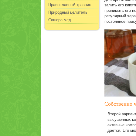
Православный травник
залить его кипя
принимать его по
Природный целитель
регулярный хара
Сашера-мед
постоянное прис
Собственно
Второй вариант
высушенных кор
активные компо
дается. Его мо