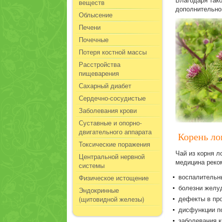
веществ
дополнительно
Облысение
Печени
Почечные
Потеря костной массы
Расстройства
пищеварения
Сахарный диабет
Сердечно-сосудистые
Заболевания крови
Суставные и опорно-
двигательного аппарата
Корень лоп
Токсические поражения
Чай из корня л
Центральной нервной
медицина реком
системы
воспалительн
Физическое истощение
болезни желуд
Эндокринные
дефекты в пр
(щитовидной железы)
дисфункции п
заболевания к