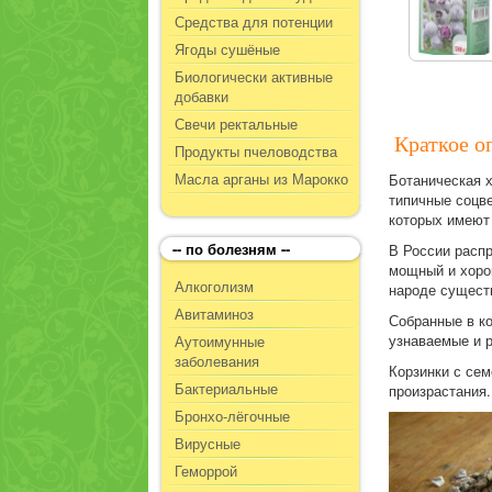
Средства для потенции
Ягоды сушёные
Биологически активные
добавки
Свечи ректальные
Краткое о
Продукты пчеловодства
Масла арганы из Марокко
Ботаническая 
типичные соцве
которых имеют 
-- по болезням --
В России распр
мощный и хорош
Алкоголизм
народе сущест
Авитаминоз
Собранные в к
узнаваемые и р
Аутоимунные
заболевания
Корзинки с се
Бактериальные
произрастания.
Бронхо-лёгочные
Вирусные
Геморрой