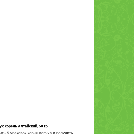
ух корень Алтайский, 50 гр
ить 5 упаковок корня лопуха и получить