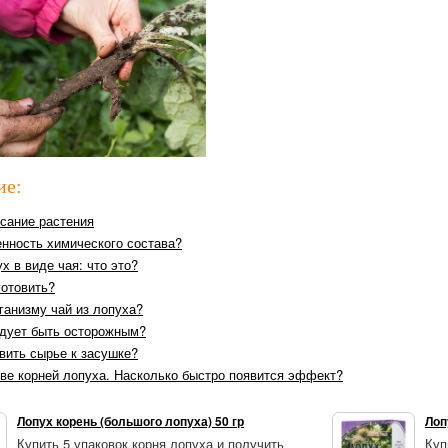
ие:
исание растения
енность химического состава?
х в виде чая: что это?
готовить?
ганизму чай из лопуха?
дует быть осторожным?
вить сырье к засушке?
ове корней лопуха. Насколько быстро появится эффект?
Лопух корень (большого лопуха) 50 гр
Лоп
Купить 5 упаковок корня лопуха и получить
Куп