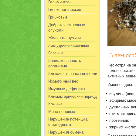
Гельминтозы
Гинекологические
Грибковые
Доброкачественные
опухоли
Желчного пузыря
Желудочно-кишечные
Глазные
В чем осо
Зашлакованность
Несмотря на з
организма
человеческого
Злокачественные опухоли
активных веще
Избыточный вес
Именно здесь 
Имунные дефициты
инулина (пищ
Климактерический период
эфирных масе
Кожные
дубильных ве
Моче-половые
стигмастерина
Нарушение потенции,
протеинов;
фригидность
жирных кислот
Нарушения обмена
Благодаря так