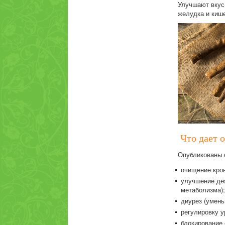
Улучшают вкус
желудка и кише
Что дает 
Опубликованы 
очищение кров
улучшение дея
метаболизма);
диурез (умень
регулировку у
блокирование 