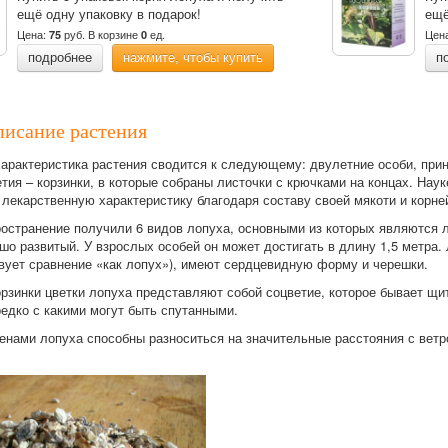
ещё одну упаковку в подарок!
ещё
Цена:
руб.
В корзине
ед.
Цен
75
0
подробнее
нажмите, чтобы купить
п
писание растения
характеристика растения сводится к следующему: двулетние особи, пр
тия – корзинки, в которые собраны листочки с крючками на концах. Наук
лекарственную характеристику благодаря составу своей мякоти и корне
остранение получили 6 видов лопуха, основными из которых являются 
о развитый. У взрослых особей он может достигать в длину 1,5 метра. 
вует сравнение «как лопух»), имеют сердцевидную форму и черешки.
орзинки цветки лопуха представляют собой соцветие, которое бывает щ
едко с какими могут быть спутанными.
менами лопуха способны разноситься на значительные расстояния с вет