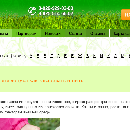
8-929-929-03-03
8-925-514-66-02
Н
акты
Партнерам
Новости
Статьи
Отзывы
Карта са
по алфавиту:
А
Б
В
Г
Д
Е
Ё
Ж
З
И
Й
К
Л
М
орня лопуха как заваривать и пить
ское название лопуха) – всем известное, широко распространенное расте
ь, имеет ряд ценных биологических свойств. Как ни странно, растет оно
ым факторам внешней среды.