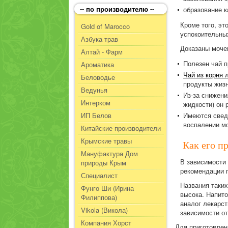
-- по производителю --
образование к
Кроме того, эт
Gold of Marocco
успокоительных
Азбука трав
Доказаны мочег
Алтай - Фарм
Полезен чай п
Ароматика
Чай из корня 
Беловодье
продукты жизн
Ведунья
Из-за снижени
Интерком
жидкости) он
ИП Белов
Имеются сведе
воспалении м
Китайские производители
Крымские травы
Как его п
Мануфактура Дом
В зависимости 
природы Крым
рекомендации 
Специалист
Названия таких
Фунго Ши (Ирина
высока. Напито
Филиппова)
аналог лекарст
Vikola (Викола)
зависимости от
Компания Хорст
Для приготовлен