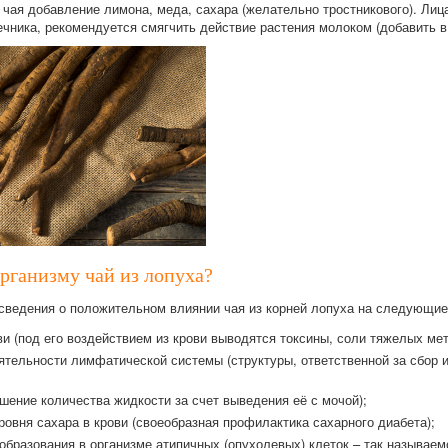
 чая добавление лимона, меда, сахара (желательно тростникового). Ли
чника, рекомендуется смягчить действие растения молоком (добавить в 
организму чай из лопуха?
сведения о положительном влиянии чая из корней лопуха на следующие
и (под его воздействием из крови выводятся токсины, соли тяжелых мет
тельности лимфатической системы (структуры, ответственной за сбор и
шение количества жидкости за счет выведения её с мочой);
ровня сахара в крови (своеобразная профилактика сахарного диабета);
образования в организме атипичных (опухолевых) клеток – так называем