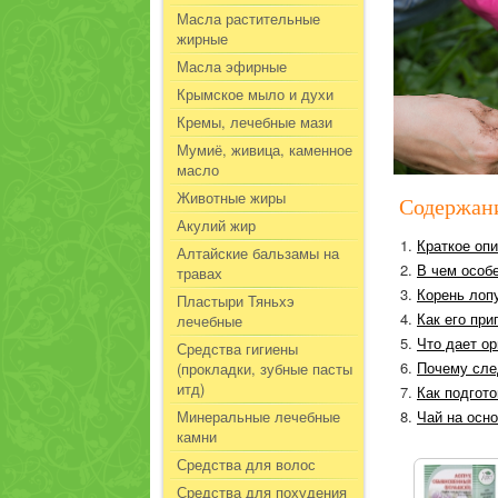
Масла растительные
жирные
Масла эфирные
Крымское мыло и духи
Кремы, лечебные мази
Мумиё, живица, каменное
масло
Животные жиры
Содержан
Акулий жир
Краткое оп
Алтайские бальзамы на
В чем особ
травах
Корень лопу
Пластыри Тяньхэ
Как его при
лечебные
Что дает ор
Средства гигиены
Почему сле
(прокладки, зубные пасты
итд)
Как подгото
Минеральные лечебные
Чай на осн
камни
Средства для волос
Средства для похудения