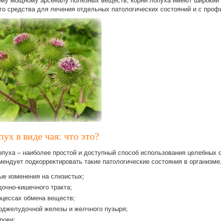
го средства для лечения отдельных патологических состояний и с проф
ух в виде чая: что это?
опуха – наиболее простой и доступный способ использования целебных 
ендует подкорректировать такие патологические состояния в организме,
ые изменения на слизистых;
очно-кишечного тракта;
оцессах обмена веществ;
оджелудочной железы и желчного пузыря;
рови;