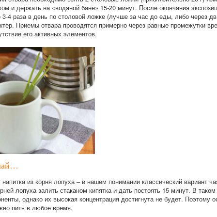
тком и держать на «водяной бане» 15-20 минут. После окончания экспоз
 3-4 раза в день по столовой ложке (лучше за час до еды, либо через д
ктер. Приемы отвара проводятся примерно через равные промежутки вр
утствие его активных элементов.
 чай…
 напитка из корня лопуха – в нашем понимании классический вариант ча
ней лопуха залить стаканом кипятка и дать постоять 15 минут. В таком
ненты, однако их высокая концентрация достигнута не будет. Поэтому о
жно пить в любое время.