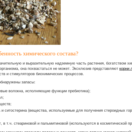
бенность химического состава?
начительную и выразительную надземную часть растения, богатством хи
 организма, она похвастаться не может. Эксклюзив представляют
корни 
ств и стимуляторов биохимических процессов.
обнаружены запасы:
евые волокна, исполняющие функции пребиотика);
л;
ществ;
 и ситостерина (вещества, используемые для получения стероидных гор
, в т.ч. стеариновой и пальмитиновой (используются в косметической п
ому мощному арсеналу полезных веществ, корни лопуха имеют широкий к