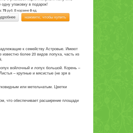
 одну упаковку в подарок!
а:
руб.
В корзине
ед.
75
0
одробнее
нажмите, чтобы купить
инадлежащие к семейству Астровые. Имеют
е известно более 20 видов лопуха, часть из
й.
лопух войлочный и лопух большой. Корень –
Листья – крупные и мясистые (не зря в
итковидным или метельчатым. Цветки
ром, что обеспечивает расширение площади