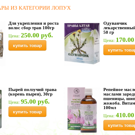
АРЫ ИЗ КАТЕГОРИИ ЛОПУХ
Для укрепления и роста
Одуванчик
волос сбор трав 100гр
лекарственный
50 гр
250.00 руб.
Цена:
170.00
Цена:
купить товар
купить това
Пырей ползучий трава
Репейное масл
(корень пырея), 30гр
маслами заро
пшеницы, шип
95.00 руб.
Цена:
жожоба. Вита
100мл
купить товар
410.00
Цена:
купить това