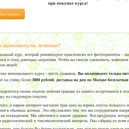
при покупке курса!
обы купить
 сэкономить на лечении?
льный курс, который рекомендуют практически все фитотерапевты – ше
ться и стать довольно затратным. Чтобы вы смогли сэкономить, компани
ых акций:
пке минимального курса – шесть упаковок,
Вы оплачиваете только пят
зе на сумму более
3000 рублей
,
доставка на дом по Москве бесплатная
.
поделитесь своим опытом лечения травами из нашего ассортимента в отз
ку на следующую покупку.
того, в нашем интернет-магазине трав цена на корень лопуха большого
чем в обычных аптеках. Это обусловлено тем, что мы сотрудничаем напр
гам посредников. Мы заботимся о вашем здоровье. Вся продукция, котора
 радиологический и токсикологический контроль. Она собрана по всем п
омните, чем больше Вы будете раздумывать, тем дольше может длиться леч