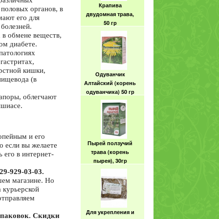
 различных
Крапива
половых органов, в
двудомная трава,
мают его для
50 гр
болезней.
 в обмене веществ,
ном диабете.
патологиях
гастритах,
рстной кишки,
Одуванчик
пищевода (в
Алтайский (корень
одуванчика) 50 гр
запоры, облегчают
ишиасе.
опейным и его
Пырей ползучий
о если вы желаете
трава (корень
ь его в интернет-
пырея), 30гр
29-929-03-03.
шем магазине. Но
а курьерской
отправляем
Для укрепления и
паковок. Скидки