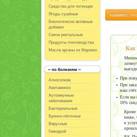
Средства для потенции
Ягоды сушёные
нажмите, чт
Биологически активные
добавки
Свечи ректальные
Продукты пчеловодства
Как
Масла арганы из Марокко
Минима
затяну
-- по болезням --
выгодн
При поку
Алкоголизм
При зака
Авитаминоз
наш счёт
Аутоимунные
Если вы 
заболевания
10% скид
Бактериальные
Кроме 
Бронхо-лёгочные
ниже, 
Вирусные
к услу
прошла
Геморрой
P.S. П