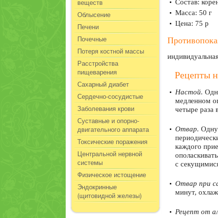
веществ
Состав: коре
Масса: 50 г
Облысение
Цена: 75 р
Печени
Почечные
Противопока
Потеря костной массы
индивидуальная
Расстройства
пищеварения
Рецепты 
Сахарный диабет
Настой.
Одну
Сердечно-сосудистые
медленном ог
Заболевания крови
четыре раза 
Суставные и опорно-
двигательного аппарата
Отвар.
Одну 
периодически
Токсические поражения
каждого прие
Центральной нервной
ополаскивать
системы
с секущимис
Физическое истощение
Отвар при с
Эндокринные
минут, охлаж
(щитовидной железы)
Рецепт от ал