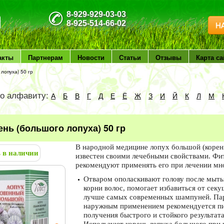
8-929-929-03-03
8-925-514-66-02
Н
акты
Партнерам
Новости
Статьи
Отзывы
Карта са
лопуха) 50 гр
по алфавиту:
А
Б
В
Г
Д
Е
Ё
Ж
З
И
Й
К
Л
М
ень (большого лопуха) 50 гр
В народной медицине лопух большой (корен
ь в наличии
известен своими лечебными свойствами. Фи
рекомендуют применять его при лечении мн
Отваром ополаскивают голову после мыть
корни волос, помогает избавиться от сек
лучше самых современных шампуней. Пар
наружным применением рекомендуется пит
получения быстрого и стойкого результата