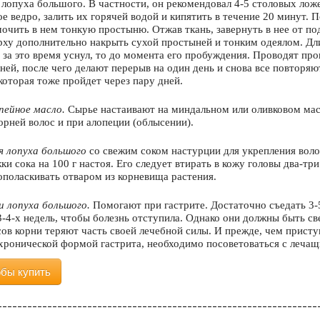
 лопуха большого. В частности, он рекомендовал 4-5 столовых лож
е ведро, залить их горячей водой и кипятить в течение 20 минут. 
мочить в нем тонкую простыню. Отжав ткань, завернуть в нее от п
рху дополнительно накрыть сухой простыней и тонким одеялом. Дл
 за это время уснул, то до момента его пробуждения. Проводят проц
дней, после чего делают перерыв на один день и снова все повторяю
 которая тоже пройдет через пару дней.
пейное масло.
Сырье настаивают на миндальном или оливковом мас
орней волос и при алопеции (облысении).
я лопуха большого
со свежим соком настурции для укрепления воло
ки сока на 100 г настоя. Его следует втирать в кожу головы два-три
ополаскивать отваром из корневища растения.
и лопуха большого.
Помогают при гастрите. Достаточно съедать 3
-4-х недель, чтобы болезнь отступила. Однако они должны быть с
сов корни теряют часть своей лечебной силы. И прежде, чем прист
хронической формой гастрита, необходимо посоветоваться с леча
обы купить