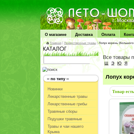
ЛЕТО чудо здоровья
О магазине
Доставка
Оплата
Конт
Главная
|
Лекарственные травы
|
Лопух корень (большого 
Все товары 
Щ
Э
Ю
Я
Лопух кор
-- по типу --
Новинки
Товар ест
Лекарственные травы
Лекарственные грибы
Травяные сборы
Подушки травяные
Травы и чаи нашего
Крыма