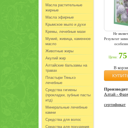
Масла растительные
жирные
Масла эфирные
Крымское мыло и духи
Кремы, лечебные мази
Не являе
Мумиё, живица, каменное
Результат зав
масло
особенн
Животные жиры
75
Цена:
Акулий жир
Алтайские бальзамы на
В корз
травах
КУПИТ
Пластыри Тяньхэ
лечебные
Средства гигиены
Производит
(прокладки, зубные пасты
Алтай - Фар
итд)
сертификат
Минеральные лечебные
камни
Средства для волос
Средства для похудения