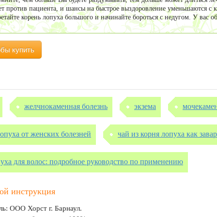
ет против пациента, и шансы на быстрое выздоровление уменьшаются с 
етайте корень лопуха большого и начинайте бороться с недугом. У вас об
обы купить
желчнокаменная болезнь
экзема
мочекамен
лопуха от женских болезней
чай из корня лопуха как зава
пуха для волос: подробное руководство по применению
ой инструкция
ь: ООО Хорст г. Барнаул.