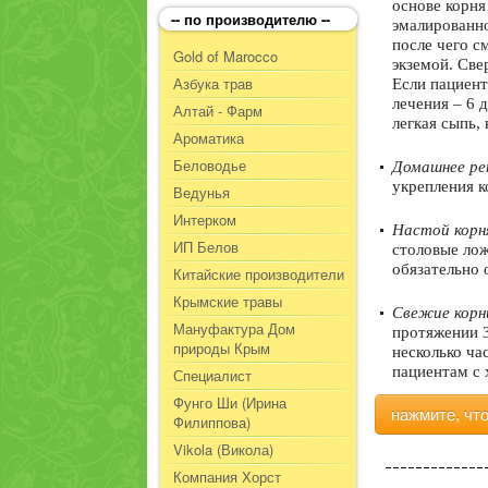
основе корня
-- по производителю --
эмалированно
после чего с
Gold of Marocco
экземой. Све
Азбука трав
Если пациент
лечения – 6 
Алтай - Фарм
легкая сыпь,
Ароматика
Беловодье
Домашнее ре
укрепления к
Ведунья
Интерком
Настой корн
ИП Белов
столовые лож
обязательно 
Китайские производители
Крымские травы
Свежие корн
Мануфактура Дом
протяжении 3
природы Крым
несколько ча
пациентам с 
Специалист
Фунго Ши (Ирина
нажмите, чт
Филиппова)
Vikola (Викола)
Компания Хорст