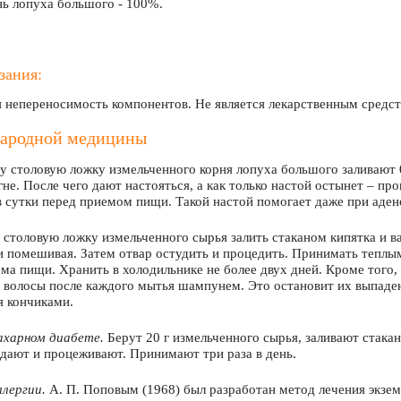
нь лопуха большого - 100%.
зания:
 непереносимость компонентов. Не является лекарственным средст
народной медицины
 столовую ложку измельченного корня лопуха большого заливают 0
не. После чего дают настояться, а как только настой остынет – п
в сутки перед приемом пищи. Такой настой помогает даже при аде
столовую ложку измельченного сырья залить стаканом кипятка и ва
 помешивая. Затем отвар остудить и процедить. Принимать теплым 
ма пищи. Хранить в холодильнике не более двух дней. Кроме того,
 волосы после каждого мытья шампунем. Это остановит их выпаден
я кончиками.
ахарном диабете.
Берут 20 г измельченного сырья, заливают стака
дают и процеживают. Принимают три раза в день.
лергии.
А. П. Поповым (1968) был разработан метод лечения экзем