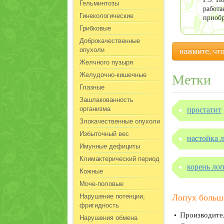
Гельминтозы
работа
Гинекологические
приобр
Грибковые
Доброкачественные
опухоли
нажмите, чт
Желчного пузыря
Желудочно-кишечные
Метки
Глазные
Зашлакованность
организма
простатит
Злокачественные опухоли
Избыточный вес
настойка 
Имунные дефициты
Климактерический период
корень ло
Кожные
Моче-половые
Нарушение потенции,
Лопух больш
фригидность
Производител
Нарушения обмена