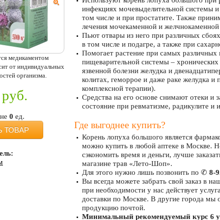
Используют корень лопуха большого при
инфекциях мочевыделительной системы и 
том числе и при простатите. Также прини
лечения мочекаменной и желчнокаменной 
Пьют отвары из него при различных сбоях
в том числе и подагре, а также при сахар
Помогает растение при самых различных 
тся медикаментом
пищеварительной системы – хронических 
исит от индивидуальных
язвенной болезни желудка и двенадцатипе
остей организма.
колитах, геморрое и даже раке желудка и 
комплексной терапии).
руб.
Средства на его основе снимают отеки и 
состояние при ревматизме, радикулите и 
ине
0
ед.
Где выгоднее купить?
Ь ТОВАР
Корень лопуха большого является фармак
можно купить в любой аптеке в Москве. Н
ель:
сэкономить время и деньги, лучше заказат
м
магазине трав «Лето-Шоп».
Для этого нужно лишь позвонить по ✆
8-9
Вы всегда можете забрать свой заказ в на
при необходимости у нас действует услуг
доставки по Москве. В другие города мы 
продукцию почтой.
Минимальный рекомендуемый курс 6 у