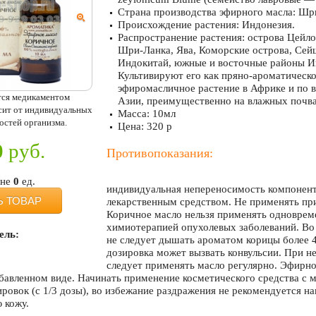
Страна производства эфирного масла: Шр
Происхождение растения: Индонезия.
Распространение растения: острова Цейло
Шри-Ланка, Ява, Коморские острова, Сей
Индокитай, южные и восточные районы И
Культивируют его как пряно-ароматическо
эфиромасличное растение в Африке и по 
тся медикаментом
Азии, преимущественно на влажных почва
исит от индивидуальных
Масса: 10мл
остей организма.
Цена: 320 р
0
руб.
Противопоказания:
ине
0
ед.
индивидуальная непереносимость компонент
Ь ТОВАР
лекарственным средством. Не применять пр
Коричное масло нельзя применять одноврем
химиотерапией опухолевых заболеваний. Во
ель:
не следует дышать ароматом корицы более 4
дозировка может вызвать конвульсии. При 
следует применять масло регулярно. Эфирно
збавленном виде. Начинать применение косметического средства с 
ровок (с 1/3 дозы), во избежание раздражения не рекомендуется на
 кожу.