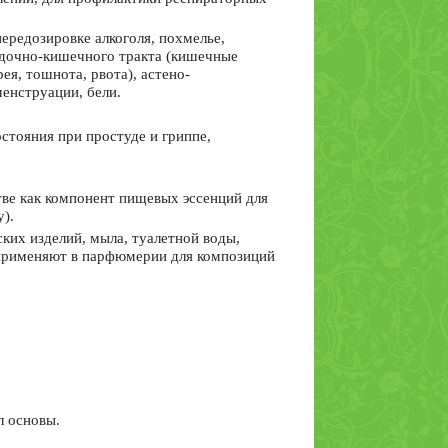
ередозировке алкоголя, похмелье,
удочно-кишечного тракта (кишечные
ея, тошнота, рвота), астено-
менструации, бели.
стояния при простуде и гриппе,
ве как компонент пищевых эссенций для
у).
ких изделий, мыла, туалетной воды,
 применяют в парфюмерии для композиций
л основы.