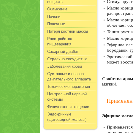
веществ
Стимулирует 
Масло корицы
Облысение
распростран
Печени
Масло кориц
Почечные
облегчает бо
Потеря костной массы
Тонизирует к
Расстройства
Масло корицы
пищеварения
Эфирное масл
бородавок, г
Сахарный диабет
Эротический 
Сердечно-сосудистые
может восста
Заболевания крови
Суставные и опорно-
двигательного аппарата
Свойства аром
мягкий.
Токсические поражения
Центральной нервной
системы
Применен
Физическое истощение
Эндокринные
Эфирное масло
(щитовидной железы)
Применяется
астении, мыш