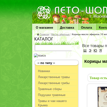
ЛЕТО чудо здоровья
О магазине
Доставка
Оплата
Конт
Главная
|
Масла эфирные
|
Корицы масло эфирное 10 мл
Все товары 
Щ
Э
Ю
Я
Корицы ма
-- по типу --
Новинки
Лекарственные травы
Товар ест
Лекарственные грибы
Травяные сборы
Подушки травяные
Травы и чаи нашего
Крыма