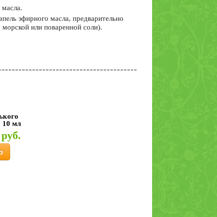
 масла.
апель эфирного масла, предварительно
 морской или поваренной соли).
ького
 10 мл
 руб.
р