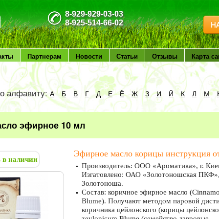
8-929-929-03-03
8-925-514-66-02
Н
акты
Партнерам
Новости
Статьи
Отзывы
Карта са
по алфавиту:
А
Б
В
Г
Д
Е
Ё
Ж
З
И
Й
К
Л
М
сло эфирное 10 мл
Эфирное масло корицы инструкция от
ь в наличии
Производитель: ООО «Ароматика», г. Киев
Изгатовлено: ОАО «Золотоношская ПКФ», Ч
Золотоноша.
Состав: коричное эфирное масло (Cinna
Blume). Получают методом паровой дисти
коричника цейлонского (корицы цейлонск
zeylonicum Blume (семейство лавровые — 