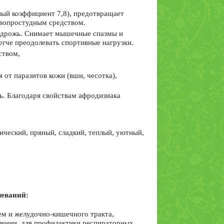
ый коэффициент 7,8), предотвращает
ивопростудным средством.
и дрожь. Снимает мышечные спазмы и
егче преодолевать спортивные нагрузки.
ством,
от паразитов кожи (вши, чесотка),
. Благодаря свойствам афродизиака
ческий, пряный, сладкий, теплый, уютный,
леваний:
ем и желудочно-кишечного тракта,
лении, для профилактики респираторных