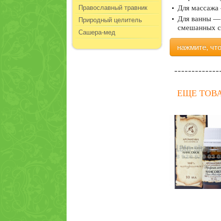
Православный травник
Для массажа 
Природный целитель
Для ванны — 
смешанных с 
Сашера-мед
нажмите, чт
ЕЩЕ ТОВ