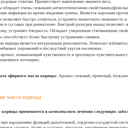
родовые схватки. Препятствует накоплению лишнего веса.
 обладает очень сильными антисептическими свойствами,(фенольн
ение инфекции во время эпидемии гриппа. Является хорошим прот
ы позволяет быстро согреться, устранить мышечную скованность 
ли в суставах при ревматизме. Быстрый разогрев мышц позволяет л
ожу, устраняет бледность. Обладает умеренным стягивающим свой
 способствует более быстрому устранению синяков.
о корицы является натуральным репеллентом. Помогает избавиться 
рибковых поражений и последствий укусов насекомых.
аромат, повышающий чувственность и эрогенную чувствительность
навливать потенцию.
ата эфирного масла корицы:
Аромат сильный, приятный, бальзами
ие масла корицы
 корицы применяется в комплексном лечении следующих забо
 при нарушениях функций дыхательной, сердечно-сосудистой сист
ечных спазмах, болях в суставах, простуде, умственном переутом