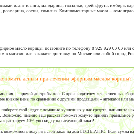
аслами иланг-иланга, мандарина, гвоздики, грейпфрута, имбиря, ка
а, розмарина, сосны, тимьяна. Комплиментарные масла – лемонграсс
фирное масло корицы, позвоните по телефону 8 929 929 03 03 или 
ам в магазин или закажите доставку по Москве или любой город Ро
экономить деньги при лечении эфирным маслом корицы?
мпания — прямой дистрибьютор. С производителем лекарственных сборо
олее низкие цены по сравнению с другими продавцами – аптеками или м
ы поборете свой недуг с помощью купленных у нас средств, напишите нам
. Возможно, именно ваш рассказ поможет кому-то принять правильное ре
ы гарантируем 10%-ую скидку на следующий заказ!
сть возможность получить свой заказ на дом БЕСПЛАТНО. Если сумма 