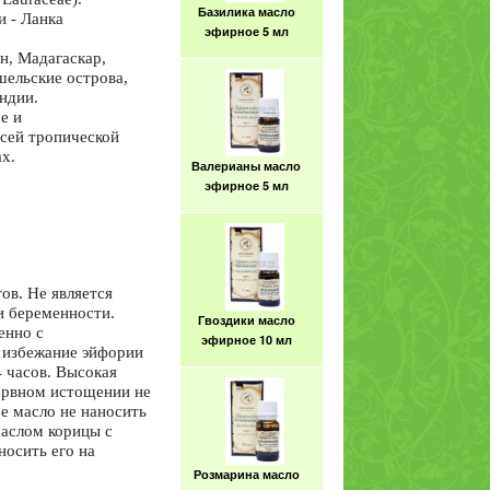
Базилика масло
и - Ланка
эфирное 5 мл
н, Мадагаскар,
шельские острова,
ндии.
е и
всей тропической
х.
Валерианы масло
эфирное 5 мл
ов. Не является
и беременности.
Гвоздики масло
енно с
эфирное 10 мл
 избежание эйфории
 часов. Высокая
нервном истощении не
е масло не наносить
маслом корицы с
носить его на
Розмарина масло