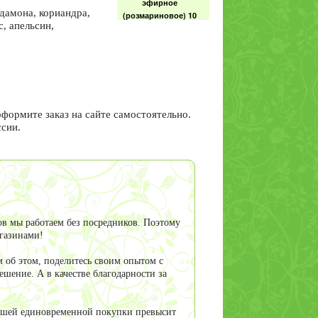
эфирное
рдамона, кориандра,
(розмариновое) 10
, апельсин,
мл
Шалфея
мускатного
оформите заказ на сайте самостоятельно.
эфирное масло 10
ссии.
мл
Анисовое ( аниса)
эфирное масло 10
мл
в мы работаем без посредников. Поэтому
агазинами!
 об этом, поделитесь своим опытом с
шение. А в качестве благодарности за
вашей единовременной покупки превысит