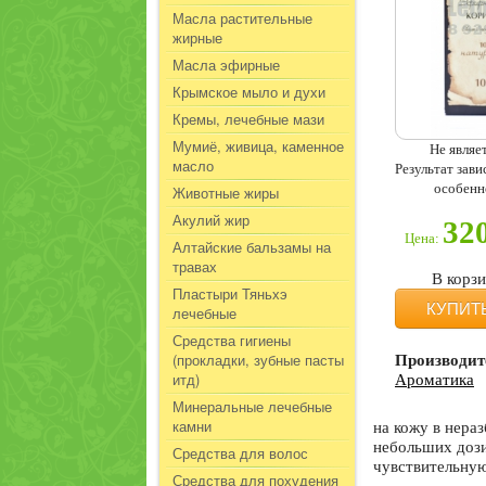
Масла растительные
жирные
Масла эфирные
Крымское мыло и духи
Кремы, лечебные мази
Мумиё, живица, каменное
Не являе
масло
Результат зав
особенн
Животные жиры
Акулий жир
32
Цена:
Алтайские бальзамы на
травах
В корз
Пластыри Тяньхэ
КУПИТ
лечебные
Средства гигиены
(прокладки, зубные пасты
Производит
итд)
Ароматика
Минеральные лечебные
камни
на кожу в нера
небольших дози
Средства для волос
чувствительную
Средства для похудения