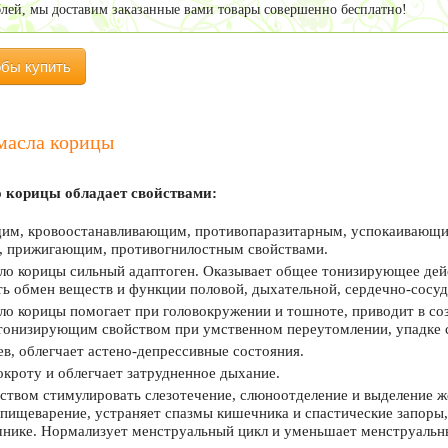
блей, мы доставим заказанные вами товары совершенно бесплатно!
обы купить
масла корицы
 корицы обладает свойствами:
им, кровоостанавливающим, противопаразитарным, успокаивающи
, прижигающим, противогнилостным свойствами.
о корицы сильный адаптоген. Оказывает общее тонизирующее дейс
ь обмен веществ и функции половой, дыхательной, сердечно-сосуд
о корицы помогает при головокружении и тошноте, приводит в со
тонизирующим свойством при умственном переутомлении, упадке с
ев, облегчает астено-депрессивные состояния.
кроту и облегчает затрудненное дыхание.
ством стимулировать слезотечение, слюноотделение и выделение 
пищеварение, устраняет спазмы кишечника и спастические запоры,
чнике. Нормализует менструальный цикл и уменьшает менструальн