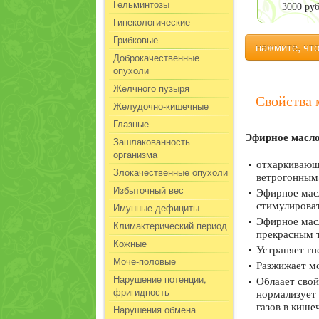
Гельминтозы
3000 ру
Гинекологические
Грибковые
нажмите, чт
Доброкачественные
опухоли
Желчного пузыря
Свойства 
Желудочно-кишечные
Глазные
Эфирное масло
Зашлакованность
организма
отхаркивающ
Злокачественные опухоли
ветрогонным
Избыточный вес
Эфирное масл
стимулироват
Имунные дефициты
Эфирное масл
Климактерический период
прекрасным 
Кожные
Устраняет гн
Моче-половые
Разжижает мо
Нарушение потенции,
Облаает свой
фригидность
нормализует 
газов в кише
Нарушения обмена