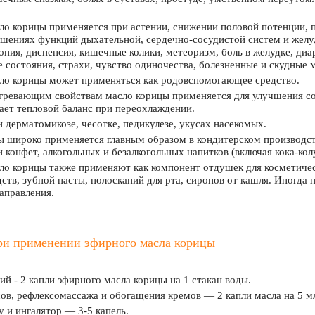
о корицы применяется при астении, снижении половой потенции, п
ушениях функций дыхательной, сердечно-сосудистой систем и жел
ония, диспепсия, кишечные колики, метеоризм, боль в желудке, диар
 состояния, страхи, чувство одиночества, болезненные и скудные 
ло корицы может применяться как родовспомогающее средство.
гревающим свойствам масло корицы применяется для улучшения со
ает тепловой баланс при переохлаждении.
 дерматомикозе, чесотке, педикулезе, укусах насекомых.
 широко применяется главным образом в кондитерском производст
 конфет, алкогольных и безалкогольных напитков (включая кока-кол
о корицы также применяют как компонент отдушек для косметичес
тв, зубной пасты, полосканий для рта, сиропов от кашля. Иногда
аправления.
ри применении эфирного масла корицы
ий - 2 капли эфирного масла корицы на 1 стакан воды.
ов, рефлексомассажа и обогащения кремов — 2 капли масла на 5 м
 и ингалятор — 3-5 капель.