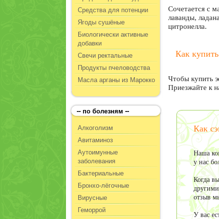
Средства для потенции
Сочетается с м
лаванды, ладан
Ягоды сушёные
цитронелла.
Биологически активные
добавки
Как купить
Свечи ректальные
Продукты пчеловодства
Масла арганы из Марокко
Чтобы купить э
Приезжайте к н
-- по болезням --
Алкоголизм
Как с
Авитаминоз
Аутоимунные
Наша ко
заболевания
у нас б
Бактериальные
Когда в
Бронхо-лёгочные
другими
Вирусные
отзыв м
Геморрой
У вас е