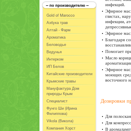
-- по производителю --
инфекций.
Эфирное масл
Gold of Marocco
глистах, нар
инфекции, ат
Азбука трав
депрессивные
Алтай - Фарм
Эфирное мас
Ароматика
Благодаря со
Беловодье
восстанавлив
Ведунья
Помогает при
Масло корицы
Интерком
ароматизации
ИП Белов
Эфирное масл
Китайские производители
моющих средс
восточного н
Крымские травы
Мануфактура Дом
природы Крым
Специалист
Дозировки п
Фунго Ши (Ирина
Филиппова)
Для полоскан
Vikola (Викола)
Для компресс
Компания Хорст
В аромалампу