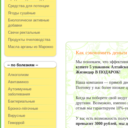
Средства для потенции
Ягоды сушёные
Биологически активные
добавки
Свечи ректальные
Продукты пчеловодства
Масла арганы из Марокко
Как сэкономить деньги
Мы понимаем, что эффективно
-- по болезням --
купите 5 упаковок Алтайско
Жизнедар В ПОДАРОК!
Алкоголизм
Авитаминоз
Наша компания — прямой дист
Поэтому у нас более низкие 
Аутоимунные
заболевания
Когда вы поборете свой неду
Бактериальные
другими. Возможно, именно в
Бронхо-лёгочные
отзыв мы гарантируем 10%-у
Вирусные
У вас есть возможность пол
Геморрой
превысит 3000 рублей, мы 