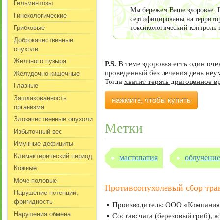
Гельминтозы
Мы бережем Ваше здоровье. П
Гинекологические
сертифицированы на террито
Грибковые
токсикологический контроль 
Доброкачественные
опухоли
Желчного пузыря
P.S.
В теме здоровья есть один оч
Желудочно-кишечные
проведенный без лечения день не
Тогда
хватит терять драгоценное в
Глазные
Зашлакованность
нажмите, чтобы купить
организма
Злокачественные опухоли
Метки
Избыточный вес
Имунные дефициты
Климактерический период
мастопатия
облучение
Кожные
Моче-половые
Противоопухолевый сбор тра
Нарушение потенции,
фригидность
Производитель: ООО «Компания Х
Нарушения обмена
Состав: чага (березовый гриб), 