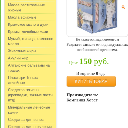
Масла растительные
жирные
Масла эфирные
Крымское мыло и духи
Кремы, лечебные мази
Мумиё, живица, каменное
Не является медикаментом
масло
Результат зависит от индивидуальных
особенностей организма.
Животные жиры
Акулий жир
150
руб.
Цена:
Алтайские бальзамы на
травах
В корзине
0
ед.
Пластыри Тяньхэ
КУПИТЬ ТОВАР
лечебные
Средства гигиены
(прокладки, зубные пасты
Производитель:
итд)
Компания Хорст
Минеральные лечебные
камни
Средства для волос
Средства для похудения