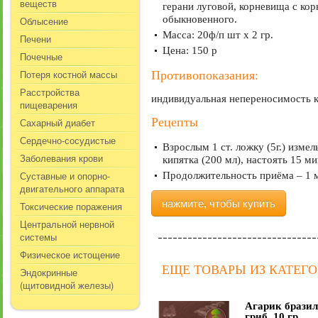
веществ
герани луговой, корневища с ко
обыкновенного.
Облысение
Масса: 20ф/п шт х 2 гр.
Печени
Цена: 150 р
Почечные
Потеря костной массы
Противопоказания:
Расстройства
индивидуальная непереносимость к
пищеварения
Рецепты
Сахарный диабет
Сердечно-сосудистые
Взрослым 1 ст. ложку (5г.) измел
Заболевания крови
кипятка (200 мл), настоять 15 ми
Суставные и опорно-
Продолжительность приёма – 1 
двигательного аппарата
нажмите, чтобы купить
Токсические поражения
Центральной нервной
системы
Физическое истощение
ЕЩЕ ТОВАРЫ ИЗ КАТЕГ
Эндокринные
(щитовидной железы)
Агарик брази
гриб, 10 гр