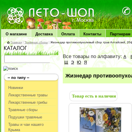
ЛЕТО чудо здоровья
О магазине
Доставка
Оплата
Контакты
Партнерам
Главная
|
Травяные сборы
|
Жизнедар противоопухолевый сбор трав Алтайский, 20ф/
Все товары по алфавиту:
А
Щ
Э
Ю
Я
Жизнедар противоопухоле
-- по типу --
Новинки
Лекарственные травы
Товар есть в наличии
Лекарственные грибы
Травяные сборы
Подушки травяные
Травы и чаи нашего
Крыма