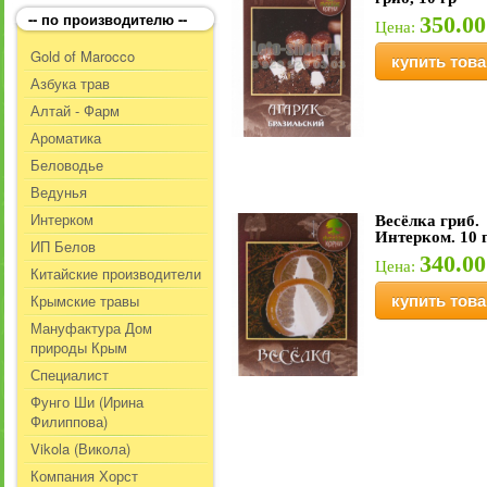
-- по производителю --
350.00
Цена:
Gold of Marocco
купить това
Азбука трав
Алтай - Фарм
Ароматика
Беловодье
Ведунья
Интерком
Весёлка гриб.
Интерком. 10 
ИП Белов
340.00
Цена:
Китайские производители
Крымские травы
купить това
Мануфактура Дом
природы Крым
Специалист
Фунго Ши (Ирина
Филиппова)
Vikola (Викола)
Компания Хорст