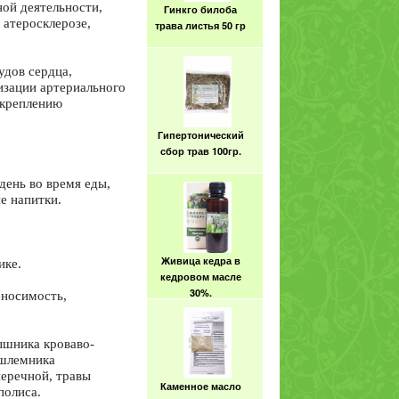
ой деятельности,
 атеросклерозе,
Гипертонический
сбор трав 100гр.
дов сердца,
изации артериального
укреплению
Живица кедра в
кедровом масле
день во время еды,
30%.
е напитки.
Терпентиновый
бальзам. 100мл
ике.
Каменное масло
носимость,
(белое мумиё,
бракшун, сок
скалы), 12гр.
ышника кроваво-
 шлемника
перечной, травы
полиса.