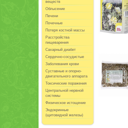
веществ
Облысение
Печени
Почечные
Потеря костной массы
Расстройства
пищеварения
Сахарный диабет
Сердечно-сосудистые
Заболевания крови
Суставные и опорно-
двигательного аппарата
Токсические поражения
Центральной нервной
системы
Физическое истощение
Эндокринные
(щитовидной железы)