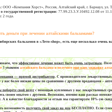
:
ООО «Компания Хорст», Россия, Алтайский край, г. Барнаул, ул. Т
 о государственной регистрации:
77.99.23.3.У.10492.12.08 от 11.1
:
2 года.
ть деньги при лечении алтайскими бальзамами?
ибирских бальзамов в «Лето-shop», есть еще несколько очень 
имаем, что
эффективное лечение может быть очень затратным
. Поэ
те
5 упаковок
алтайского бальзама и получите
еще одну упаковку
алта
омпания — прямой дистрибьютор
. С производителем лекарственных
 у нас
более низкие цены
по сравнению с другими продавцами – апт
ы поборете свой недуг
с помощью купленных у нас лекарственных сре
есь своим опытом с другими. Возможно, именно ваш рассказ поможе
. А в качестве благодарности за отзыв
мы гарантируем 10%-ую скид
сть возможность
получить свой заказ на дом
БЕСПЛАТНО. Если сумма