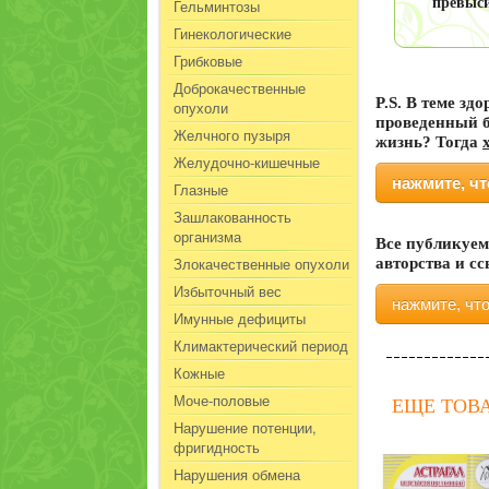
превыси
Гельминтозы
Гинекологические
Грибковые
Доброкачественные
P.S.
В теме здо
опухоли
проведенный б
Желчного пузыря
жизнь? Тогда
Желудочно-кишечные
нажмите, ч
Глазные
Зашлакованность
организма
Все публикуем
Злокачественные опухоли
авторства и с
Избыточный вес
нажмите, чт
Имунные дефициты
Климактерический период
Кожные
Моче-половые
ЕЩЕ ТОВ
Нарушение потенции,
фригидность
Нарушения обмена