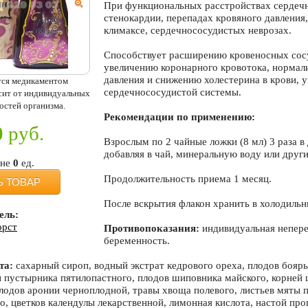
При функциональных расстройствах сердечн
стенокардии, перепадах кровяного давления,
климаксе, сердечнососудистых неврозах.
Способствует расширению кровеносных сосу
увеличению коронарного кровотока, нормал
давления и снижению холестерина в крови, 
тся медикаментом
сердечнососудистой системы.
исит от индивидуальных
остей организма.
Рекомендации по применению:
0
руб.
Взрослым по 2 чайные ложки (8 мл) 3 раза в 
добавляя в чай, минеральную воду или други
ине
0
ед.
Продолжительность приема 1 месяц.
Ь ТОВАР
После вскрытия флакон хранить в холодильн
ель:
орст
Противопоказания:
индивидуальная непере
беременность.
та:
сахарный сироп, водный экстрат кедрового ореха, плодов бояр
ы пустырника пятилопастного, плодов шиповника майского, корней
плодов аронии черноплодной, травы хвоща полевого, листьев мяты 
го, цветков календулы лекарственной, лимонная кислота, настой про