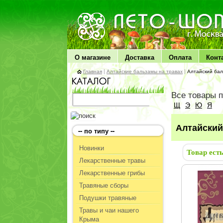
ЛЕТО чудо здоровья
О магазине
Доставка
Оплата
Конт
Главная
|
Алтайские бальзамы на травах
|
Алтайский бал
Все товары 
Щ
Э
Ю
Я
Алтайский
-- по типу --
Новинки
Товар ест
Лекарственные травы
Лекарственные грибы
Травяные сборы
Подушки травяные
Травы и чаи нашего
Крыма