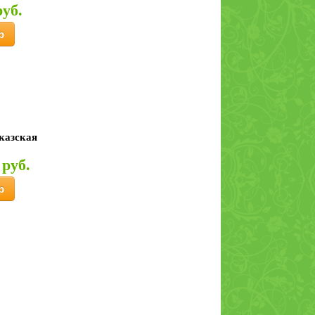
руб.
р
казская
 руб.
р