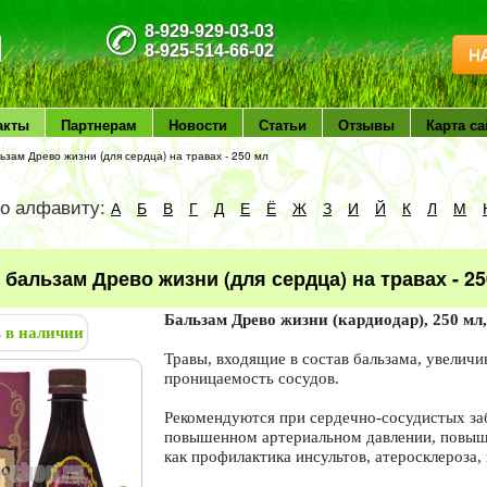
8-929-929-03-03
8-925-514-66-02
Н
акты
Партнерам
Новости
Статьи
Отзывы
Карта са
ьзам Древо жизни (для сердца) на травах - 250 мл
по алфавиту:
А
Б
В
Г
Д
Е
Ё
Ж
З
И
Й
К
Л
М
 бальзам Древо жизни (для сердца) на травах - 25
Бальзам Древо жизни (кардиодар), 250 мл,
ь в наличии
Травы, входящие в состав бальзама, увеличи
проницаемость сосудов.
Рекомендуются при сердечно-сосудистых за
повышенном артериальном давлении, повыш
как профилактика инсультов, атеросклероза,