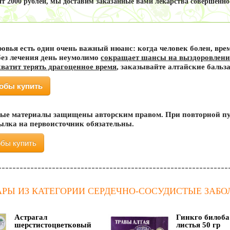
т 2000 рублей, мы доставим заказанные вами лекарства совершенно
ровья есть один очень важный нюанс:
когда человек болен, вр
ез лечения день неумолимо
сокращает шансы на выздоровлени
хватит терять драгоценное время
,
заказывайте алтайские бальз
тобы купить
ые материалы защищены авторским правом. При повторной пу
сылка на первоисточник обязательны.
обы купить
АРЫ ИЗ КАТЕГОРИИ СЕРДЕЧНО-СОСУДИСТЫЕ ЗАБ
Астрагал
Гинкго билоба
шерстистоцветковый
листья 50 гр