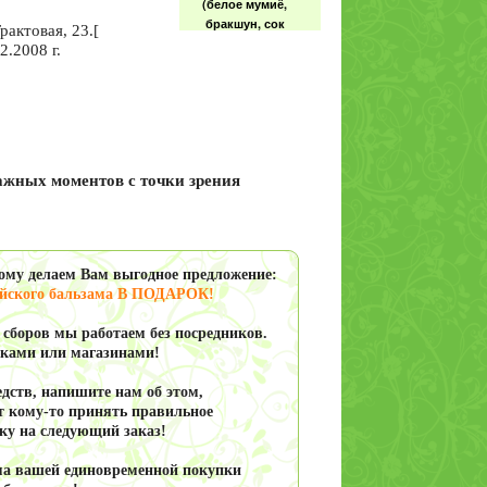
Мумиё алтайское
рактовая, 23.[
натуральное.
2.2008 г.
Горного Алтая. 30гр
паста.
Сердечно-
важных моментов с точки зрения
сосудистый сбор
трав (для сердца)
100гр
тому делаем Вам
выгодное предложение
:
йского бальзама В ПОДАРОК!
Сердечный
 сборов мы работаем без посредников.
монастырский
еками или магазинами!
сбор (для сердца),
100гр
дств, напишите нам об этом,
т кому-то принять правильное
ку
на следующий заказ!
 вашей единовременной покупки
Чистые сосуды с