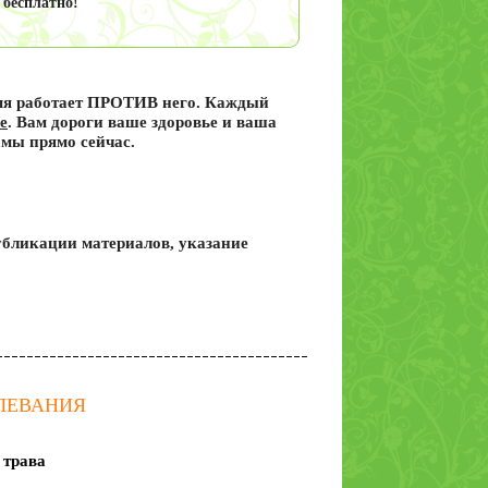
 бесплатно!
гингко,
Монастырский
сбор трав (для
сосудов) 100гр
емя работает ПРОТИВ него
. Каждый
е
. Вам дороги ваше здоровье и ваша
амы прямо сейчас
.
Астрагал
шерстистоцветковый
трава, 20 гр
бликации материалов, указание
ОЛЕВАНИЯ
 трава