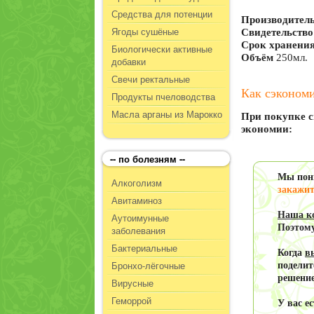
Средства для потенции
Производитель
Ягоды сушёные
Свидетельство
Срок хранения
Биологически активные
Объём
250мл.
добавки
Свечи ректальные
Как сэкономи
Продукты пчеловодства
Масла арганы из Марокко
При покупке с
экономии:
-- по болезням --
Мы пон
Алкоголизм
закажи
Авитаминоз
Наша к
Аутоимунные
Поэтому
заболевания
Бактериальные
Когда
в
Бронхо-лёгочные
поделит
решение
Вирусные
Геморрой
У вас е