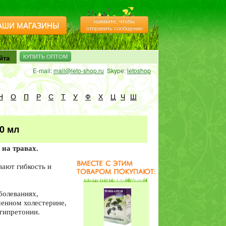
нажмите, чтобы
АШИ МАГАЗИНЫ
отправить сообщение
Чистые сосуды с
гингко,
Монастырский
йта
КУПИТЬ ОПТОМ
сбор трав (для
E-mail:
mail@leto-shop.ru
Skype:
letoshop
сосудов) 100гр
Н
О
П
Р
С
Т
У
Ф
Х
Ц
Ч
Ш
Астрагал
шерстистоцветковый
трава, 20 гр
0 мл
 на травах.
вают гибкость и
Гинкго билоба
трава листья 50 гр
болеваниях,
енном холестерине,
 гипретонии.