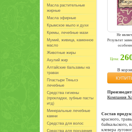
Масла растительные
жирные
Масла эфирные
Крымское мыло и духи
Кремы, лечебные мази
Не являе
Мумиё, живица, каменное
Результат зав
масло
особенн
Животные жиры
26
Цена:
Акулий жир
Алтайские бальзамы на
В корз
травах
КУПИТ
Пластыри Тяньхэ
лечебные
Средства гигиены
Производит
(прокладки, зубные пасты
Компания Х
итд)
Минеральные лечебные
Состав продук
камни
красного, трав
Средства для волос
байкальского, 
клевера лугово
Средства для похудения