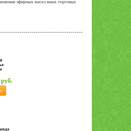
именении эфирных масел иных торговых
уб
ье
м
 руб.
р
анда