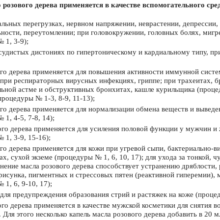
 розового дерева применяется в качестве вспомогательного сре
льных перегрузках, нервном напряжении, неврастении, депрессии, а
ности, переутомлении; при головокружении, головных болях, мигре
 1, 3-9);
судистых дистониях по гипертоническому и кардиальному типу, при
го дерева применяется для повышения активности иммунной систем
при респираторных вирусных инфекциях, гриппе; при трахеитах, б
ьной астме и обструктивных бронхитах, кашле курильщика (процед
процедуры № 1-3, 8-9, 11-13);
го дерева применяется для нормализации обмена веществ и выведе
1, 4-5, 7-8, 14);
го дерева применяется для усиления половой функции у мужчин и
 1, 3-9, 15-16);
го дерева применяется для кожи при угревой сыпи, бактериально-в
х, сухой экземе (процедуры № 1, 6, 10, 17); для ухода за тонкой, 
нение масла розового дерева способствует устранению дряблости,
рисунка, пигментных и стрессовых пятен (реактивной гиперемии),
1, 6, 9-10, 17);
для предупреждения образования стрий и растяжек на коже (процеду
го дерева применяется в качестве мужской косметики для снятия в
. Для этого несколько капель масла розового дерева добавить в 20 м