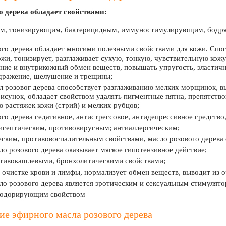
о дерева обладает свойствами:
м, тонизирующим, бактерицидным, иммуностимулирующим, бодр
го дерева обладает многими полезными свойствами для кожи. Спо
жи, тонизирует, разглаживает сухую, тонкую, чувствительную кож
ние и внутрикожный обмен веществ, повышать упругость, эластич
здражение, шелушение и трещины;
 розовог дерева способствует разглаживанию мелких морщинок, вы
исунок, обладает свойством удалять пигментные пятна, препятств
 растяжек кожи (стрий) и мелких рубцов;
го дерева седативное, антистрессовое, антидепрессивное средство
исептическим, противовирусным; антиаллергическим;
ским, противовоспалительным свойствами, масло розового дерева 
о розового дерева оказывает мягкое гипотензивное действие;
отивокашлевыми, бронхолитическими свойствами;
 очистке крови и лимфы, нормализует обмен веществ, выводит из 
о розового дерева является эротическим и сексуальным стимулято
зодорирующим свойством
е эфирного масла розового дерева