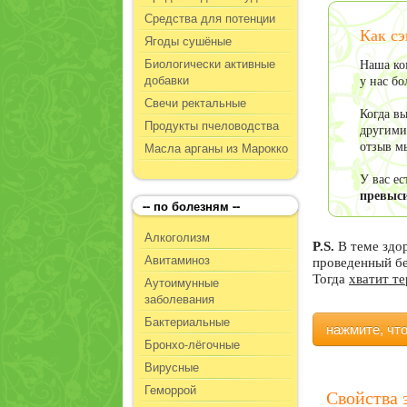
Средства для потенции
Как сэ
Ягоды сушёные
Биологически активные
Наша ко
добавки
у нас б
Свечи ректальные
Когда в
Продукты пчеловодства
другими
Масла арганы из Марокко
отзыв м
У вас е
превыси
-- по болезням --
Алкоголизм
P.S.
В теме здо
Авитаминоз
проведенный б
Тогда
хватит т
Аутоимунные
заболевания
Бактериальные
нажмите, чт
Бронхо-лёгочные
Вирусные
Геморрой
Свойства 