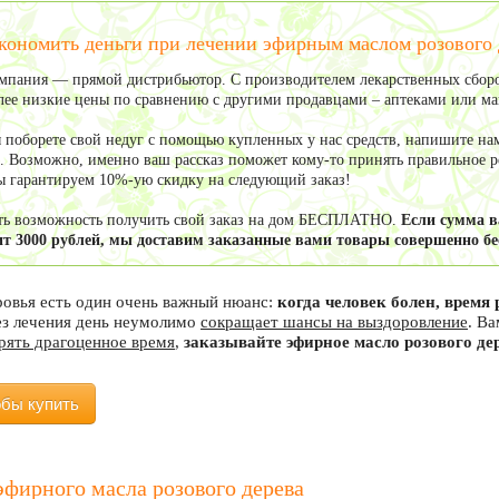
кономить деньги при лечении эфирным маслом розового 
мпания — прямой дистрибьютор. С производителем лекарственных сборо
олее низкие цены по сравнению с другими продавцами – аптеками или м
ы поборете свой недуг с помощью купленных у нас средств, напишите нам
. Возможно, именно ваш рассказ поможет кому-то принять правильное ре
ы гарантируем 10%-ую скидку на следующий заказ!
сть возможность получить свой заказ на дом БЕСПЛАТНО.
Если сумма 
т 3000 рублей, мы доставим заказанные вами товары совершенно бе
ровья есть один очень важный нюанс:
когда человек болен, врем
ез лечения день неумолимо
сокращает шансы на выздоровление
. В
ерять драгоценное время
,
заказывайте эфирное масло розового де
обы купить
эфирного масла розового дерева