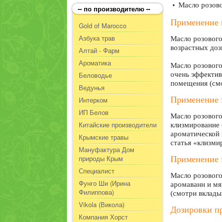
Масло розово
-- по производителю --
Применение м
Gold of Marocco
Азбука трав
Масло розового
возрастных дози
Алтай - Фарм
Ароматика
Масло розового
Беловодье
очень эффектив
помещения (смо
Ведунья
Применение э
Интерком
ИП Белов
Масло розового
Китайские производители
клизмирование 
ароматической 
Крымские травы
статья «клизми
Мануфактура Дом
природы Крым
Применение э
Специалист
Масло розового
Фунго Ши (Ирина
аромаванн и мя
Филиппова)
(смотри вклады
Vikola (Викола)
Дозировки пр
Компания Хорст