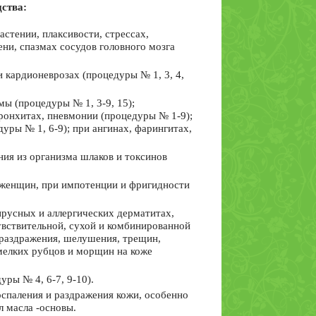
дства:
стении, плаксивости, стрессах,
ни, спазмах сосудов головного мозга
 кардионеврозах (процедуры № 1, 3, 4,
ы (процедуры № 1, 3-9, 15);
ронхитах, пневмонии (процедуры № 1-9);
уры № 1, 6-9); при ангинах, фарингитах,
ния из организма шлаков и токсинов
 женщин, при импотенции и фригидности
ирусных и аллергических дерматитах,
чувствительной, сухой и комбинированной
 раздражения, шелушения, трещин,
 мелких рубцов и морщин на коже
ры № 4, 6-7, 9-10).
оспаления и раздражения кожи, особенно
л масла -основы.