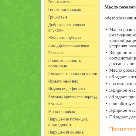
Гельминтозы
Масло розовог
Гинекологические
Грибковые
обезболевающи
Доброкачественные
опухоли
Масло розово
смягчению ко
Желчного пузыря
кровообраще
Желудочно-кишечные
устраняя ра
Глазные
Эфирное масл
сосудистый р
Зашлакованность
рассасыванию
организма
Масло розово
Злокачественные опухоли
обладает ант
Избыточный вес
спазмолитиче
Имунные дефициты
Эфирное масл
Климактерический период
обладает пр
Кожные
способствует
Эфирное масл
Моче-половые
Обладает де
Нарушение потенции,
фригидность
Применени
Нарушения обмена