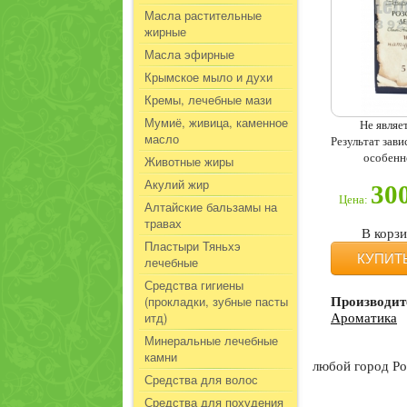
Масла растительные
жирные
Масла эфирные
Крымское мыло и духи
Кремы, лечебные мази
Мумиё, живица, каменное
Не являе
масло
Результат зав
особенн
Животные жиры
Акулий жир
30
Цена:
Алтайские бальзамы на
травах
В корз
Пластыри Тяньхэ
КУПИТ
лечебные
Средства гигиены
(прокладки, зубные пасты
Производит
итд)
Ароматика
Минеральные лечебные
камни
любой город Ро
Средства для волос
Средства для похудения