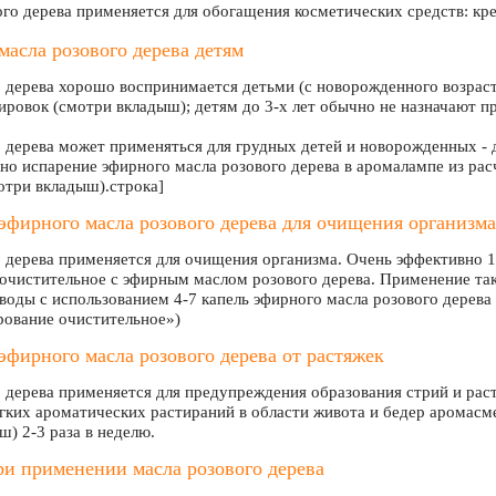
го дерева применяется для обогащения косметических средств: кр
асла розового дерева детям
 дерева хорошо воспринимается детьми (с новорожденного возраст
ровок (смотри вкладыш); детям до 3-х лет обычно не назначают проц
 дерева может применяться для грудных детей и новорожденных - д
но испарение эфирного масла розового дерева в аромалампе из рас
три вкладыш).строка]
фирного масла розового дерева для очищения организма
 дерева применяется для очищения организма. Очень эффективно 1
очистительное с эфирным маслом розового дерева. Применение та
воды с использованием 4-7 капель эфирного масла розового дерева
рование очистительное»)
фирного масла розового дерева от растяжек
 дерева применяется для предупреждения образования стрий и рас
гких ароматических растираний в области живота и бедер аромасм
ш) 2-3 раза в неделю.
и применении масла розового дерева