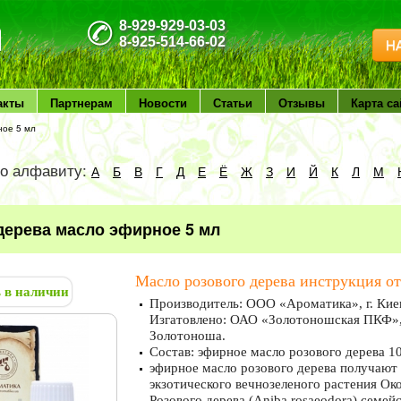
8-929-929-03-03
8-925-514-66-02
Н
акты
Партнерам
Новости
Статьи
Отзывы
Карта са
ное 5 мл
по алфавиту:
А
Б
В
Г
Д
Е
Ё
Ж
З
И
Й
К
Л
М
дерева масло эфирное 5 мл
Масло розового дерева инструкция от
ь в наличии
Производитель: ООО «Ароматика», г. Киев
Изгатовлено: ОАО «Золотоношская ПКФ», Ч
Золотоноша.
Состав: эфирное масло розового дерева 
эфирное масло розового дерева получают
экзотического вечнозеленого растения Ок
Розового дерева (Aniba rosaeodora) семей