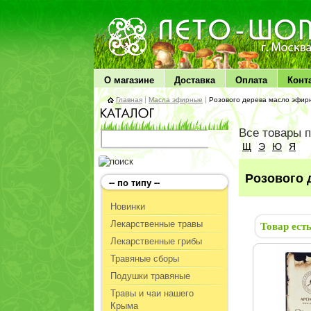
ЛЕТО чудо здоровья
О магазине
Доставка
Оплата
Конт
Главная
|
Масла эфирные
|
Розового дерева масло эфир
Все товары 
Щ
Э
Ю
Я
Розового 
-- по типу --
Новинки
Лекарственные травы
Товар ест
Лекарственные грибы
Травяные сборы
Подушки травяные
Травы и чаи нашего
Крыма