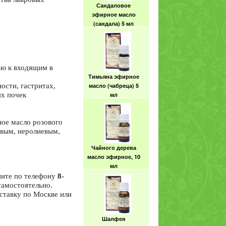
Сандаловое
эфирное масло
(сандала) 5 мл
ью к входящим в
Тимьяна эфирное
ости, гастритах,
масло (чабреца) 5
ях почек
мл
ое масло розового
овым, неролиевым,
Чайного дерева
масло эфирное, 10
мл
ните по телефону
8-
самостоятельно.
оставку по Москве или
Шалфея