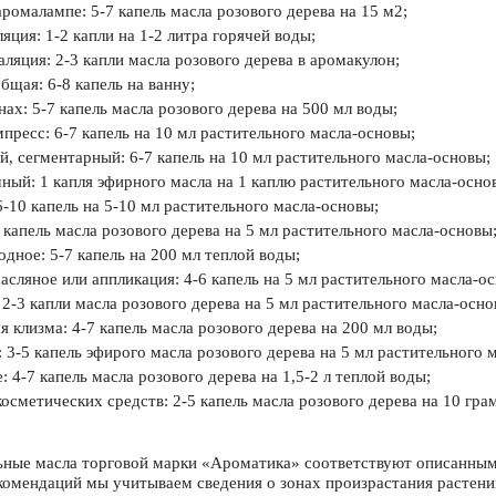
аромалампе: 5-7 капель масла розового дерева на 15 м2;
ляция: 1-2 капли на 1-2 литра горячей воды;
аляция: 2-3 капли масла розового дерева в аромакулон;
бщая: 6-8 капель на ванну;
унах: 5-7 капель масла розового дерева на 500 мл воды;
пресс: 6-7 капель на 10 мл растительного масла-основы;
, сегментарный: 6-7 капель на 10 мл растительного масла-основы;
ный: 1 капля эфирного масла на 1 каплю растительного масла-осно
6-10 капель на 5-10 мл растительного масла-основы;
0 капель масла розового дерева на 5 мл растительного масла-основы
одное: 5-7 капель на 200 мл теплой воды;
асляное или аппликация: 4-6 капель на 5 мл растительного масла-о
 2-3 капли масла розового дерева на 5 мл растительного масла-осно
я клизма: 4-7 капель масла розового дерева на 200 мл воды;
 3-5 капель эфирого масла розового дерева на 5 мл растительного 
: 4-7 капель масла розового дерева на 1,5-2 л теплой воды;
осметических средств: 2-5 капель масла розового дерева на 10 гра
ьные масла торговой марки «Ароматика» соответствуют описанны
комендаций мы учитываем сведения о зонах произрастания растени