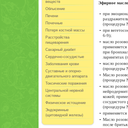
веществ
Эфирное масло
Облысение
при эмоциона
Печени
раздражитель
Почечные
(процедуры №
Потеря костной массы
при вегетосо
6-9);
Расстройства
пищеварения
масло розово
применяется 
Сахарный диабет
при бронхиал
Сердечно-сосудистые
ларингитах (
Заболевания крови
масло розово
(процедуры № 
Суставные и опорно-
Масло розово
двигательного аппарата
(процедуры №
Токсические поражения
масло розово
Центральной нервной
нейродермита
системы
кожей; приме
сосудистого 
Физическое истощение
(процедуры № 
Эндокринные
применяется 
(щитовидной железы)
Масло розово
после бритья