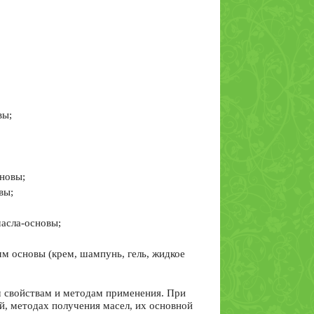
вы;
;
сновы;
вы;
масла-основы;
мм основы (крем, шампунь, гель, жидкое
м свойствам и методам применения. При
й, методах получения масел, их основной