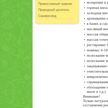
испарение в 
Православный травник
горячая инга
Природный целитель
холодная инг
Сашера-мед
аромаванна о
в банях и са
масляный ком
массаж общий
массаж точеч
растирания: 
повязка: 6-1
полоскание в
полоскание м
закапывание:
очистительна
микроклизма:
спринцевание
обогащение к
мыло и т.д.)
Внимание!
Только натурал
составлении ре