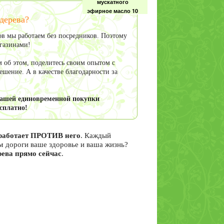
мускатного
эфирное масло 10
дерева?
мл
в мы работаем без посредников. Поэтому
агазинами!
 об этом, поделитесь своим опытом с
Розмарина масло
шение. А в качестве благодарности за
эфирное
(розмариновое) 10
мл
вашей единовременной покупки
сплатно!
я работает ПРОТИВ него
. Каждый
ам дороги ваше здоровье и ваша жизнь?
рева прямо сейчас
.