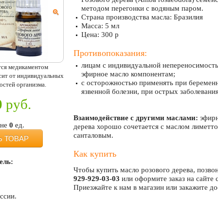
методом перегонки с водяным паром.
Страна производства масла: Бразилия
Масса: 5 мл
Цена: 300 р
Противопоказания:
лицам с индивидуальной непереносимост
тся медикаментом
эфирное масло компонентам;
исит от индивидуальных
с осторожностью применять при беременн
остей организма.
язвенной болезни, при острых заболевани
0
руб.
Взаимодействие с другими маслами:
эфирн
ине
0
ед.
дерева хорошо сочетается с маслом лиметт
санталовым.
Ь ТОВАР
Как купить
ель:
Чтобы купить масло розового дерева, позво
929-929-03-03
или оформите заказ на сайте 
Приезжайте к нам в магазин или закажите д
ссии.