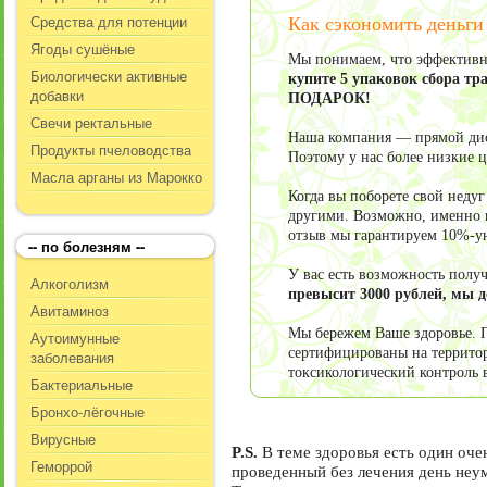
Средства для потенции
Как сэкономить деньги
Ягоды сушёные
Мы понимаем, что эффективно
Биологически активные
купите 5 упаковок сбора тр
добавки
ПОДАРОК!
Свечи ректальные
Наша компания — прямой дист
Продукты пчеловодства
Поэтому у нас более низкие 
Масла арганы из Марокко
Когда вы поборете свой неду
другими. Возможно, именно в
отзыв мы гарантируем 10%-у
-- по болезням --
У вас есть возможность пол
Алкоголизм
превысит 3000 рублей, мы 
Авитаминоз
Мы бережем Ваше здоровье. П
Аутоимунные
сертифицированы на террито
заболевания
токсикологический контроль 
Бактериальные
Бронхо-лёгочные
Вирусные
P.S.
В теме здоровья есть один оч
Геморрой
проведенный без лечения день не