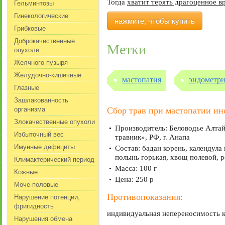
Гельминтозы
Тогда
хватит терять драгоценное в
Гинекологические
нажмите, чтобы купить
Грибковые
Доброкачественные
Метки
опухоли
Желчного пузыря
Желудочно-кишечные
мастопатия
эндометри
Глазные
Зашлакованность
организма
Сбор трав при мастопатии ин
Злокачественные опухоли
Производитель: Беловодье Алтай
Избыточный вес
травник», РФ, г. Анапа
Имунные дефициты
Состав: бадан корень, календула
полынь горькая, хвощ полевой, 
Климактерический период
Масса: 100 г
Кожные
Цена: 250 р
Моче-половые
Нарушение потенции,
Противопоказания:
фригидность
индивидуальная непереносимость к
Нарушения обмена