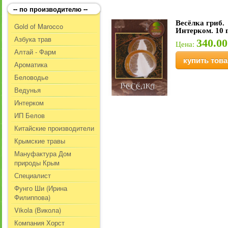
-- по производителю --
Весёлка гриб.
Gold of Marocco
Интерком. 10 
Азбука трав
340.00
Цена:
Алтай - Фарм
купить това
Ароматика
Беловодье
Ведунья
Интерком
ИП Белов
Китайские производители
Крымские травы
Мануфактура Дом
природы Крым
Специалист
Фунго Ши (Ирина
Филиппова)
Vikola (Викола)
Компания Хорст