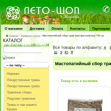
ЛЕТО чудо здоровья
О магазине
Доставка
Оплата
Контакты
Партнерам
Главная
|
Травяные сборы
|
Мастопатийный сбор трав (при мастопатии) 100 гр
Все товары по алфавиту:
А
Щ
Э
Ю
Я
Мастопатийный сбор трав
-- по типу --
Новинки
Лекарственные травы
Товар есть в наличии
Лекарственные грибы
Травяные сборы
Подушки травяные
Травы и чаи нашего
Крыма