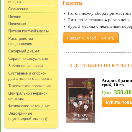
веществ
Рецепты
Облысение
1 стол. ложку сбора при мастопа
Печени
Пить по ½ стакана 4 раза в день.
Почечные
Курс 3 месяца с недельным пере
Потеря костной массы
Расстройства
нажмите, чтобы купить
пищеварения
Сахарный диабет
Сердечно-сосудистые
ЕЩЕ ТОВАРЫ ИЗ КАТЕГ
Заболевания крови
Суставные и опорно-
двигательного аппарата
Агарик брази
гриб, 10 гр
Токсические поражения
350.00
Центральной нервной
Цена:
системы
купить това
Физическое истощение
Эндокринные
(щитовидной железы)