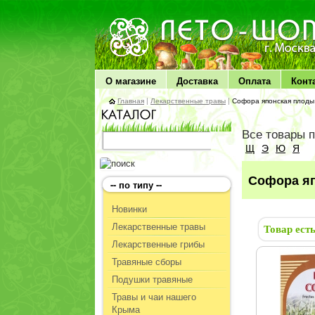
ЛЕТО чудо здоровья
О магазине
Доставка
Оплата
Конт
Главная
|
Лекарственные травы
|
Софора японская плоды
Все товары 
Щ
Э
Ю
Я
Софора яп
-- по типу --
Новинки
Лекарственные травы
Товар ест
Лекарственные грибы
Травяные сборы
Подушки травяные
Травы и чаи нашего
Крыма