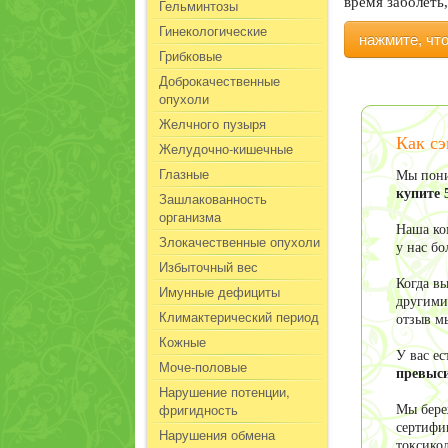
время заболеть,
Гельминтозы
Гинекологические
нажмите, чт
Грибковые
Доброкачественные
опухоли
Желчного пузыря
Как сэ
Желудочно-кишечные
Глазные
Мы пони
купите 
Зашлакованность
организма
Наша ко
Злокачественные опухоли
у нас б
Избыточный вес
Когда в
Имунные дефициты
другими
Климактерический период
отзыв м
Кожные
У вас е
Моче-половые
превыси
Нарушение потенции,
фригидность
Мы бере
сертифи
Нарушения обмена
токсико