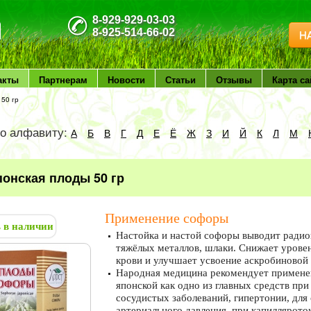
8-929-929-03-03
8-925-514-66-02
Н
акты
Партнерам
Новости
Статьи
Отзывы
Карта са
 50 гр
по алфавиту:
А
Б
В
Г
Д
Е
Ё
Ж
З
И
Й
К
Л
М
онская плоды 50 гр
Применение софоры
ь в наличии
Настойка и настой софоры выводит радио
тяжёлых металлов, шлаки. Снижает уровен
крови и улучшает усвоение аскробиновой
Народная медицина рекомендует примене
японской как одно из главных средств при
сосудистых заболеваний, гипертонии, для
артериального давления, при капиллярото