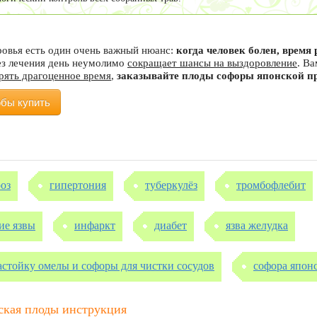
ровья есть один очень важный нюанс:
когда человек болен, врем
ез лечения день неумолимо
сокращает шансы на выздоровление
. В
ерять драгоценное время
,
заказывайте плоды софоры японской п
обы купить
роз
гипертония
туберкулёз
тромбофлебит
ие язвы
инфаркт
диабет
язва желудка
астойку омелы и софоры для чистки сосудов
софора япон
ская плоды инструкция