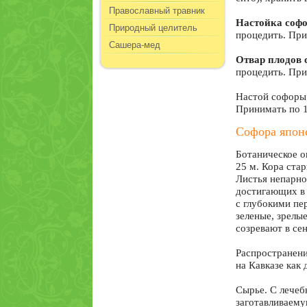
Православный травник
Настойка соф
Природный целитель
процедить. Прин
Сашера-мед
Отвар плодов 
процедить. Прин
Настой софоры:
Принимать по 1 
Софора япон
Ботаническое о
25 м. Кора ста
Листья непарно
достигающих в 
с глубокими пе
зеленые, зрелы
созревают в се
Распространени
на Кавказе как 
Сырье. С лечеб
заготавливаему