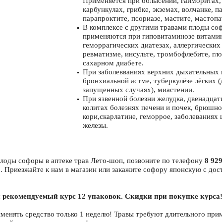
Применяется при облысении, гайморитах,
карбункулах, грибке, экземах, волчанке, п
парапроктите, псориазе, мастите, мастопа
В комплексе с другими травами плоды со
применяются при гиповитаминозе витамин
геморрагических диатезах, аллергических
ревматизме, инсульте, тромбофлебите, гл
сахарном диабете.
При заболевваниях верхних дыхательных 
бронхиальной астме, туберкулёзе лёгких 
запущенных случаях), миастении.
При язвенной болезни желудка, двенадца
колитах болезнях печени и почек, брюшно
кори,скарлатине, геморрое, заболеваниях
железы.
лоды софоры в аптеке трав Лето-шоп, позвоните по телефону
8 929
. Приезжайте к нам в магазин или закажите софору японскую с дос
рекомендуемый курс 12 упаковок. Скидки при покупке курса
менять средство только 1 неделю! Травы требуют длительного при