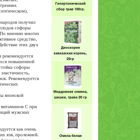
Гипертонический
утренних
сбор трав 100гр.
септическом),
 народов получил
 плодов софоры
. По мнению многих
ктивное средство,
Действие этих двух
Диоскорея
кавказская корень,
я рекомендуется
25гр
ихся повышенной
стойка софоры
 эластичность,
нок. Рекомендуется
отических
Мордовник семена,
ры японской
шишки, трава 20 гр
 витамином С при
нкций мужских
дуется как очень
их язв, пролежней.
Омела белая