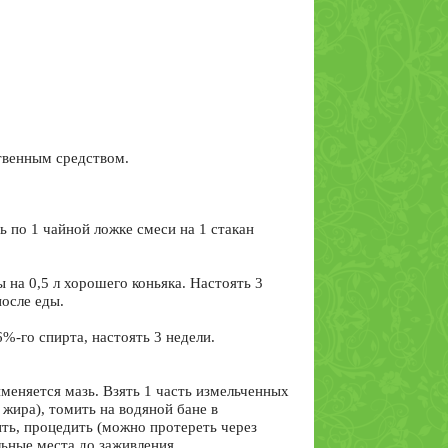
твенным средством.
ь по 1 чайной ложке смеси на 1 стакан
 на 0,5 л хорошего коньяка. Настоять 3
после еды.
6%-го спирта, настоять 3 недели.
именяется мазь. Взять 1 часть измельченных
 жира), томить на водяной бане в
ить, процедить (можно протереть через
льные места до заживления.