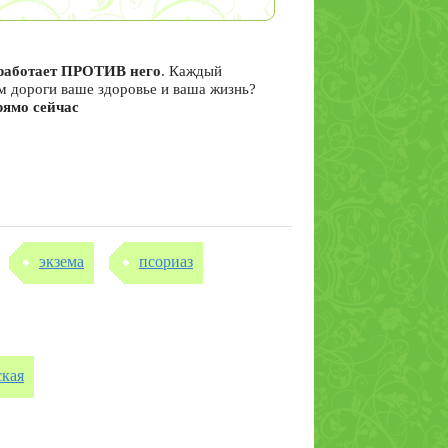
я работает ПРОТИВ него
. Каждый
ам дороги ваше здоровье и ваша жизнь?
рямо сейчас
экзема
псориаз
ская