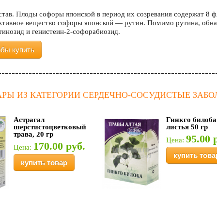
тав. Плоды софоры японской в период их созревания содержат 8 ф
ктивное вещество софоры японской — рутин. Помимо рутина, обн
тинозид и генистеин-2-софорабиозид.
обы купить
АРЫ ИЗ КАТЕГОРИИ СЕРДЕЧНО-СОСУДИСТЫЕ ЗАБ
Астрагал
Гинкго билоба
шерстистоцветковый
листья 50 гр
трава, 20 гр
95.00 
Цена:
170.00 руб.
Цена:
купить това
купить товар