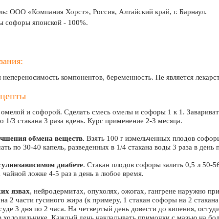
ь: ООО «Компания Хорст», Россия, Алтайский край, г. Барнаул.
ы софоры японской - 100%.
зания:
 непереносимость компонентов, беременность. Не является лекарс
ецепты
 омелой и софорой. Сделать смесь омелы и софоры 1 к 1. Завариват
о 1/3 стакана 3 раза вдень. Курс применение 2-3 месяца.
учшения обмена веществ.
Взять 100 г измельченных плодов софоры
ть по 30-40 капель, разведенных в 1/4 стакана воды 3 раза в день 
сулинзависимом диабете
. Стакан плодов софоры залить 0,5 л 50-5
 чайной ложке 4-5 раз в день в любое время.
их язвах
, нейродермитах, опухолях, ожогах, гангрене наружно пр
на 2 части гусиного жира (к примеру, 1 стакан софоры на 2 стакана
уде 3 дня по 2 часа. На четвертый день довести до кипения, остуд
 в холодильнике. Каждый день накладывать примочки с мазью на бо