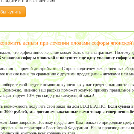
 найдите его и вылечиться!»
обы купить
кономить деньги при лечении плодами софоры японской
маем, что эффективное лечение может быть очень затратным. Поэтому 
5 упаковок софоры японской и получите еще одну упаковку софор
мпания — прямой дистрибьютор. С производителем лекарственных сборо
олее низкие цены по сравнению с другими продавцами – аптеками или м
ы поборете свой недуг с помощью купленных у нас средств, напишите нам
. Возможно, именно ваш рассказ поможет кому-то принять правильное ре
ы гарантируем 10%-ую скидку на следующий заказ!
сть возможность получить свой заказ на дом БЕСПЛАТНО.
Если сумма 
т 3000 рублей, мы доставим заказанные вами товары совершенно бе
жем Ваше здоровье. Поэтому предлагаем Вам только те природные средст
цированы на территории Российской Федерации. Наши производители в
логический контроль всех собранных трав.