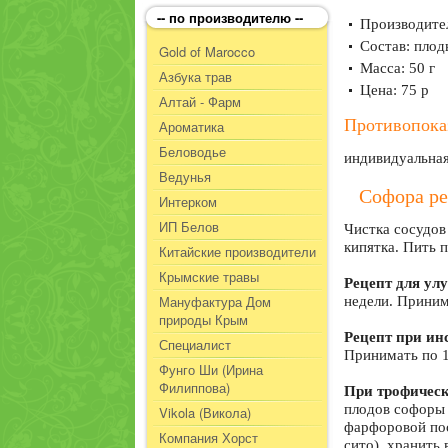
-- по производителю --
Производител
Состав: плод
Gold of Marocco
Масса: 50 г
Азбука трав
Цена: 75 р
Алтай - Фарм
Противопока
Ароматика
Беловодье
индивидуальная
Ведунья
Софора р
Интерком
ИП Белов
Чистка сосудов
кипятка. Пить п
Китайские производители
Крымские травы
Рецепт для ул
Мануфактура Дом
недели. Принима
природы Крым
Рецепт при ин
Специалист
Принимать по 1
Фунго Ши (Ирина
Филиппова)
При трофическ
плодов софоры 
Vikola (Викола)
фарфоровой пос
Компания Хорст
сито), хранить