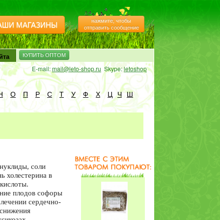
Софора цветы 40гр
нажмите, чтобы
АШИ МАГАЗИНЫ
отправить сообщение
йта
КУПИТЬ ОПТОМ
E-mail:
mail@leto-shop.ru
Skype:
letoshop
Чистые сосуды с
Н
О
П
Р
С
Т
У
Ф
Х
Ц
Ч
Ш
гингко,
Монастырский
сбор трав (для
сосудов) 100гр
Гинкго билоба
трава листья 50 гр
нуклиды, соли
ь холестерина в
 кислоты.
ние плодов софоры
 лечении сердечно-
 снижения
ксикозах,