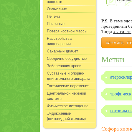
веществ
Облысение
Печени
P.S.
В теме здо
Почечные
проведенный б
Потеря костной массы
Тогда
хватит т
Расстройства
нажмите, чт
пищеварения
Сахарный диабет
Метки
Сердечно-сосудистые
Заболевания крови
Суставные и опорно-
атероскле
двигательного аппарата
Токсические поражения
Центральной нервной
трофическ
системы
Физическое истощение
готовим н
Эндокринные
(щитовидной железы)
Софора япон