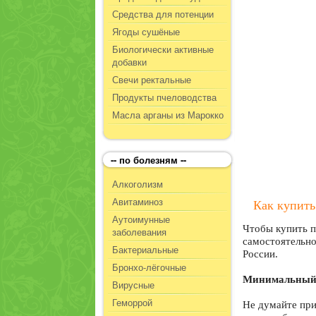
Средства для потенции
Ягоды сушёные
Биологически активные
добавки
Свечи ректальные
Продукты пчеловодства
Масла арганы из Марокко
-- по болезням --
Алкоголизм
Авитаминоз
Как купить
Аутоимунные
Чтобы купить п
заболевания
самостоятельно
Бактериальные
России.
Бронхо-лёгочные
Минимальный 
Вирусные
Геморрой
Не думайте при