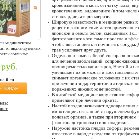
кровоизлияниях в мозг, сетчатку глаза, вн
кровотечениях, эндокардите (в том числе 
стенокардии, атеросклерозе.
Широкую известность в медицине разных
рецепт в котором сочетается применение
японской и омелы белой, смешанных 1к1
фитотерапевтов это самое простое и эффе
тся медикаментом
чтобы восстановить и почистить сосуды. 
исит от индивидуальных
трав усиливает друг друга.
остей организма.
Отдельно от омелы белой софора японска
для лечения заболеваний, сопровождающ
руб.
проницаемостью капилляров, Настой и на
уменьшает их ломкость и восстанавливает
снимает органические отложения с их сте
ине
0
ед.
при лечении эндартериитов и атеросклер
Ь ТОВАР
поражениях нижних конечностей.
В китайской медицине кору стволов софо
применяют при лечении орхита.
ель:
Настой плодов назначают одновременно с
орст
импотенции, связанной с нарушением фу
половых органов, а также при вторичном
(гипогонадотропном) гипогонадизме.
Наружно настойка плодов софоры рекомен
известное в народе средство от трофическ