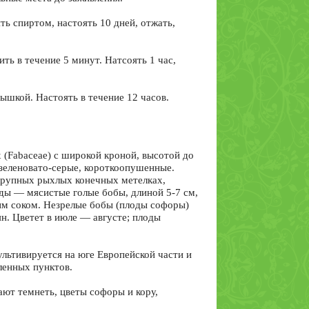
ь спиртом, настоять 10 дней, отжать,
ть в течение 5 минут. Натсоять 1 час,
рышкой. Настоять в течение 12 часов.
 (Fabaceae) с широкой кроной, высотой до
 зеленовато-серые, короткоопушенные.
 крупных рыхлых конечных метелках,
ды — мясистые голые бобы, длиной 5-7 см,
им соком. Незрелые бобы (плоды софоры)
н. Цветет в июле — августе; плоды
льтивируется на юге Европейской части и
еленных пунктов.
ют темнеть, цветы софоры и кору,