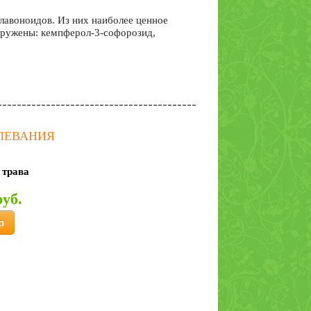
лавоноидов. Из них наиболее ценное
аружены: кемпферол-3-софорозид,
ОЛЕВАНИЯ
 трава
руб.
р