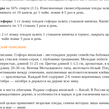
оры
на 56% спирте (1:1). Измельченные свежесобранные плоды залит
имать от 10 капель до 1 чайн. ложки 4-5 раз в день.
софоры:
1 ст ложку плодов софоры залить стаканом кипятка. Кипяти
имать по 1/3 стакана 3 раза в день.
 2 ст ложку плодов залить 1 стаканом кипятка в термос, накрыть к
чайн ложке 3 раза в день.
ская описание
писание. Софора японская - листопадное дерево семейства бобовых
рых стволов темно-серая, с глубокими трещинами. Молодые побеги
перистые, длиной 11-25 см. Цветки длиной 1-1,5 см, ароматные, в
длину 20-30 см. Венчик Мотылькового типа, желтовато-белый. Пло
ретяжками между семенами, наполненные желтоватозеленым клейк
е — красноватые. Каждый боб содержит 2-6 темно-коричневых семя
нтябре — октябре и держатся на дереве всю зиму.
е и места обитания. Родина софоры японской — Китай. В России ку
декоративное дерево, в особенности в парках и для озеленения нас
ной целью применяют незрелые плоды, семена которых лишь начина
ю в мае — июне.