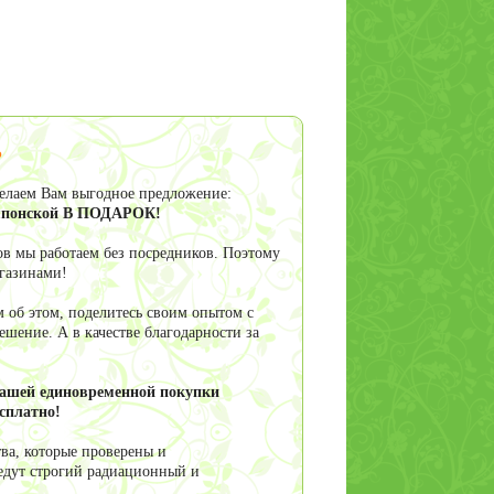
Чистые сосуды с
гингко,
Монастырский
?
сбор трав (для
сосудов) 100гр
делаем Вам выгодное предложение:
ы японской В ПОДАРОК!
в мы работаем без посредников. Поэтому
Гинкго билоба
агазинами!
трава листья 50 гр
 об этом, поделитесь своим опытом с
шение. А в качестве благодарности за
вашей единовременной покупки
сплатно!
ва, которые проверены и
едут строгий радиационный и