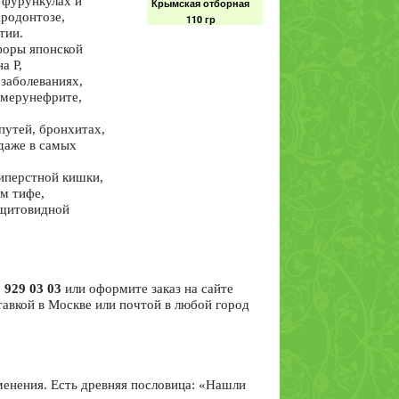
 фурункулах и
Крымская отборная
ародонтозе,
110 гр
тии.
форы японской
а Р,
 заболеваниях,
омерунефрите,
Омела белая трава
путей, бронхитах,
50 гр
(даже в самых
типерстной кишки,
м тифе,
 щитовидной
Сердечно-
сосудистый сбор
трав (для сердца)
100гр
 929 03 03
или оформите заказ на сайте
тавкой в Москве или почтой в любой город
!
Софора цветы 40гр
менения. Есть древняя пословица: «Нашли