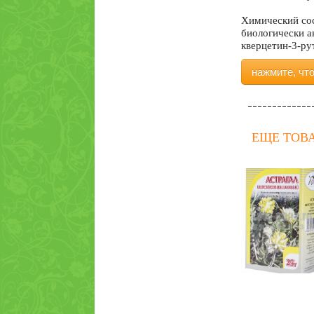
Химический сос
биологически а
кверцетин-3-ру
нажмите, чт
ЕЩЕ ТОВ