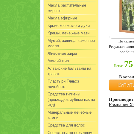
Масла растительные
жирные
Масла эфирные
Крымское мыло и духи
Кремы, лечебные мази
Мумиё, живица, каменное
Не являе
масло
Результат зав
особенн
Животные жиры
Акулий жир
75
Цена:
Алтайские бальзамы на
травах
В корз
Пластыри Тяньхэ
КУПИТ
лечебные
Средства гигиены
(прокладки, зубные пасты
Производит
итд)
Компания Х
Минеральные лечебные
камни
Средства для волос
Средства для похудения