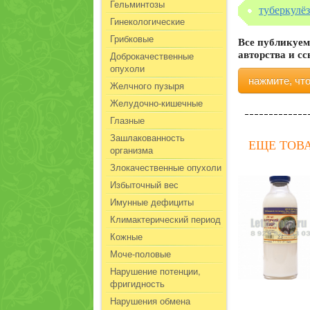
Гельминтозы
туберкулёз
Гинекологические
Грибковые
Все публикуем
Доброкачественные
авторства и с
опухоли
нажмите, чт
Желчного пузыря
Желудочно-кишечные
Глазные
Зашлакованность
ЕЩЕ ТОВ
организма
Злокачественные опухоли
Избыточный вес
Имунные дефициты
Климактерический период
Кожные
Моче-половые
Нарушение потенции,
фригидность
Нарушения обмена