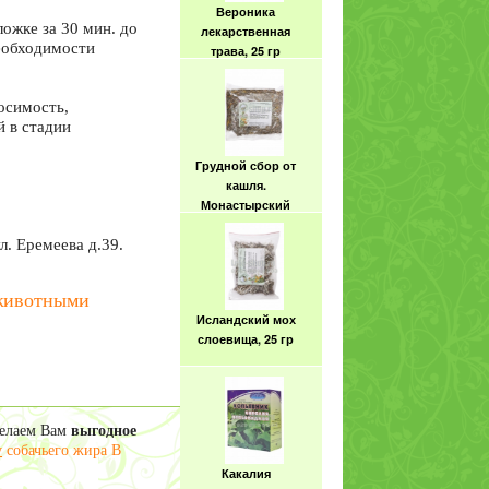
Вероника
ложке за 30 мин. до
лекарственная
необходимости
трава, 25 гр
осимость,
 в стадии
Грудной сбор от
кашля.
Монастырский
рецепт, 100гр
л. Еремеева д.39.
 животными
Исландский мох
слоевища, 25 гр
делаем Вам
выгодное
у
собачьего жира В
Какалия