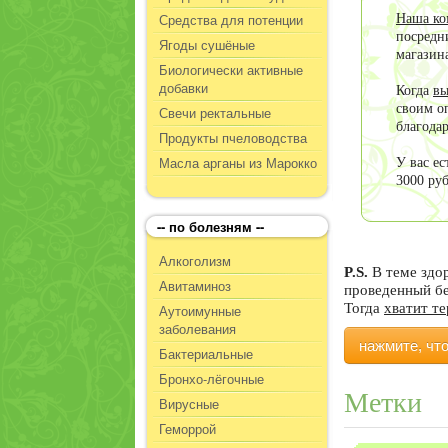
Средства для потенции
Наша ко
посредн
Ягоды сушёные
магазин
Биологически активные
добавки
Когда
вы
своим о
Свечи ректальные
благода
Продукты пчеловодства
Масла арганы из Марокко
У вас е
3000 ру
-- по болезням --
Алкоголизм
P.S.
В теме здо
Авитаминоз
проведенный б
Тогда
хватит т
Аутоимунные
заболевания
нажмите, чт
Бактериальные
Бронхо-лёгочные
Метки
Вирусные
Геморрой