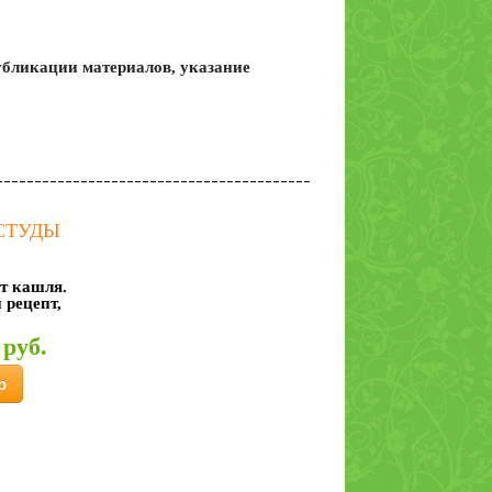
бликации материалов, указание
Норковый жир
(норковое масло),
250мл
СТУДЫ
Песцовый жир, 250
от кашля.
мл
рецепт,
 руб.
р
Солодка (корень
солодки
Алтайский) 50 гр