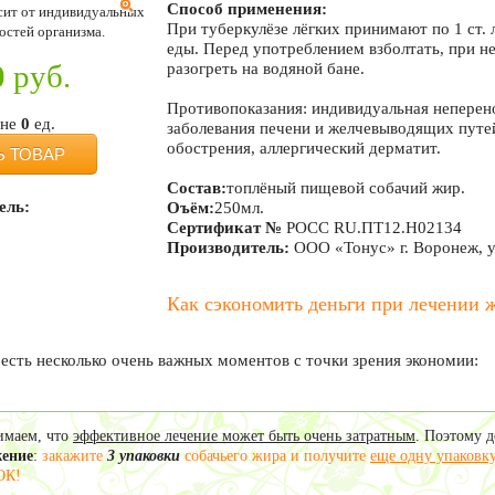
Способ применения:
исит от индивидуальных
При туберкулёзе лёгких принимают по 1 ст. 
остей организма.
еды. Перед употреблением взболтать, при 
0
руб.
разогреть на водяной бане.
Противопоказания: индивидуальная неперен
ине
0
ед.
заболевания печени и желчевыводящих путей
обострения, аллергический дерматит.
Ь ТОВАР
Состав:
топлёный пищевой собачий жир.
ель:
Оъём:
250мл.
Сертификат №
РОСС RU.ПТ12.Н02134
Производитель:
ООО «Тонус» г. Воронеж, у
Как сэкономить деньги при лечении
 есть несколько очень важных моментов с точки зрения экономии:
маем, что
эффективное лечение может быть очень затратным
. Поэтому 
жение
:
закажите
3 упаковки
собачьего жира и получите
еще одну упаковк
ОК!