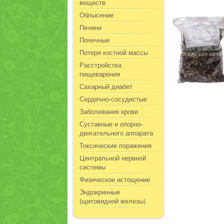
веществ
Облысение
Печени
Почечные
Потеря костной массы
Расстройства
пищеварения
Сахарный диабет
Сердечно-сосудистые
Заболевания крови
Суставные и опорно-
двигательного аппарата
Токсические поражения
Центральной нервной
системы
Физическое истощение
Эндокринные
(щитовидной железы)