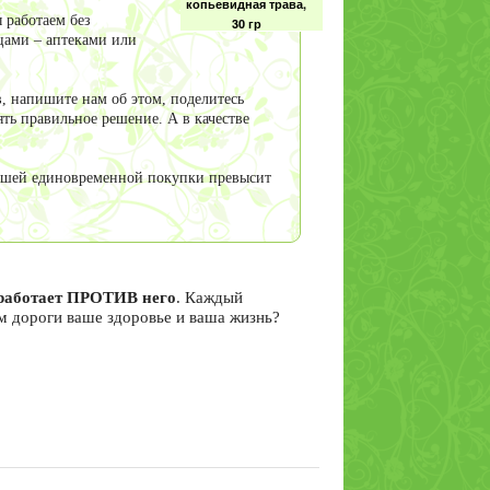
копьевидная трава,
 работаем без
30 гр
цами – аптеками или
, напишите нам об этом, поделитесь
ть правильное решение. А в качестве
Коровяк (медвежье
ухо) трава, 30 гр
ей единовременной покупки превысит
Медвежий жир, 250
я работает ПРОТИВ него
. Каждый
мл
ам дороги ваше здоровье и ваша жизнь?
Медуница трава 50
гр