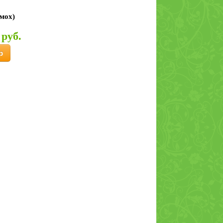
мох)
 руб.
Сурковый жир, 100
капсул
р
Уснея бородатая
лишайник 30 гр
Чабрец
(богородская
трава, тимьян
ползучий), 50 гр