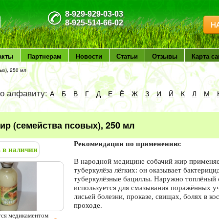
8-929-929-03-03
8-925-514-66-02
Н
акты
Партнерам
Новости
Статьи
Отзывы
Карта са
ых), 250 мл
по алфавиту:
А
Б
В
Г
Д
Е
Ё
Ж
З
И
Й
К
Л
М
ир (семейства псовых), 250 мл
Рекомендации по применению:
ь в наличии
В народной медицине собачий жир применяе
туберкулёза лёгких: он оказывает бактерици
туберкулёзные бациллы. Наружно топлёный 
используется для смазывания поражённых уч
лисьей болезни, проказе, свищах, болях в ко
проходе.
тся медикаментом