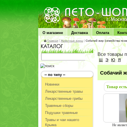
ЛЕТО чудо здоровья
О магазине
Доставка
Оплата
Конт
Главная
|
Животные жиры
|
Собачий жир (семейства псов
Все товары 
Щ
Э
Ю
Я
Собачий ж
-- по типу --
Новинки
Товар ест
Лекарственные травы
Лекарственные грибы
Травяные сборы
Подушки травяные
Травы и чаи нашего
Крыма
Не являе