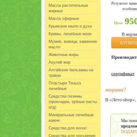
Результат зав
Масла растительные
особенн
жирные
Масла эфирные
95
Цена:
Крымское мыло и духи
Кремы, лечебные мази
В корз
Мумиё, живица, каменное
КУПИТ
масло
Животные жиры
Производит
Акулий жир
Алтайские бальзамы на
сертификат
травах
Пластыри Тяньхэ
лечебные
жирами?
Средства гигиены
В «Лето-shop»,
(прокладки, зубные пасты
итд)
Минеральные лечебные
камни
Мы пони
предло
Средства для волос
ПОДАР
Средства для похудения