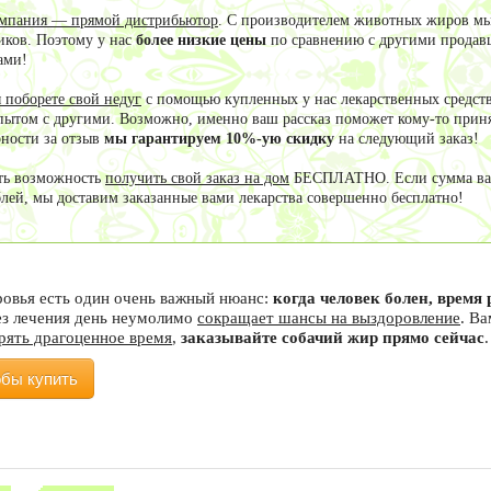
мпания — прямой дистрибьютор
. С производителем животных жиров мы
иков. Поэтому у нас
более низкие цены
по сравнению с другими продав
ами!
 поборете свой недуг
с помощью купленных у нас лекарственных средств
пытом с другими. Возможно, именно ваш рассказ поможет кому-то приня
рности за отзыв
мы гарантируем 10%-ую скидку
на следующий заказ!
сть возможность
получить свой заказ на дом
БЕСПЛАТНО. Если сумма ваш
блей, мы доставим заказанные вами лекарства совершенно бесплатно!
ровья есть один очень важный нюанс:
когда человек болен, врем
ез лечения день неумолимо
сокращает шансы на выздоровление
. В
ерять драгоценное время
,
заказывайте собачий жир прямо сейчас
.
обы купить