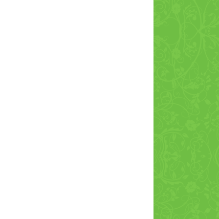
Чабрец трава чай
20ф/п по 1,5гр
Шлемник корень 25
гр
Барсучий жир, 250
мл