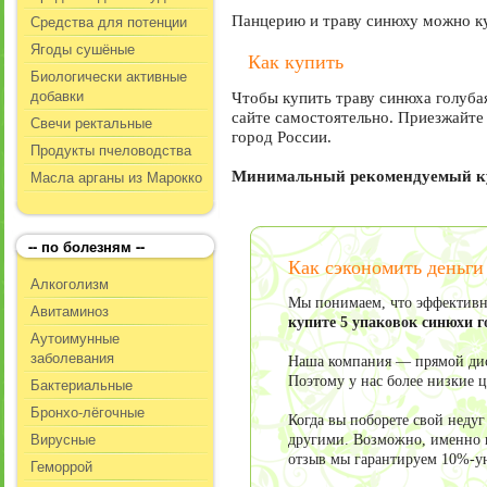
Средства для потенции
Панцерию и траву синюху можно ку
Ягоды сушёные
Как купить
Биологически активные
добавки
Чтобы купить траву синюха голуба
сайте самостоятельно. Приезжайте 
Свечи ректальные
город России.
Продукты пчеловодства
Масла арганы из Марокко
Минимальный рекомендуемый кур
-- по болезням --
Как сэкономить деньги
Алкоголизм
Мы понимаем, что эффективно
Авитаминоз
купите 5 упаковок синюхи 
Аутоимунные
заболевания
Наша компания — прямой дист
Поэтому у нас более низкие 
Бактериальные
Бронхо-лёгочные
Когда вы поборете свой неду
Вирусные
другими. Возможно, именно в
отзыв мы гарантируем 10%-у
Геморрой