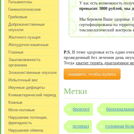
Гельминтозы
У вас есть возможность пол
Гинекологические
превысит 3000 рублей, мы 
Грибковые
Мы бережем Ваше здоровье. П
Доброкачественные
сертифицированы на террито
опухоли
токсикологический контроль 
Желчного пузыря
Желудочно-кишечные
Глазные
P.S.
В теме здоровья есть один оч
проведенный без лечения день не
Зашлакованность
Тогда
хватит терять драгоценное в
организма
Злокачественные опухоли
нажмите, чтобы купить
Избыточный вес
Имунные дефициты
Метки
Климактерический период
Кожные
бронхит
бронхиальная
Моче-половые
Нарушение потенции,
фригидность
псориаз
головная бол
Нарушения обмена