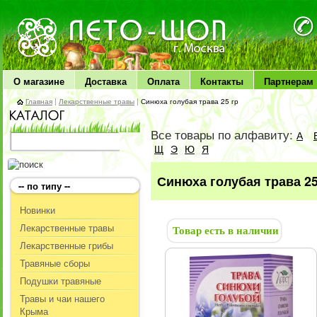
ЛЕТО чудо здоровья
О магазине
Доставка
Оплата
Контакты
Партнерам
Главная
|
Лекарственные травы
|
Синюха голубая трава 25 гр
Все товары по алфавиту:
А
Щ
Э
Ю
Я
Синюха голубая трава 25
-- по типу --
Новинки
Лекарственные травы
Товар есть в наличии
Лекарственные грибы
Травяные сборы
Подушки травяные
Травы и чаи нашего
Крыма