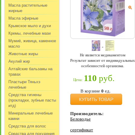
Масла растительные
жирные
Масла эфирные
Крымское мыло и духи
Кремы, лечебные мази
Мумиё, живица, каменное
масло
Животные жиры
Не является медикаментом
Результат зависит от индивидуальных
Акулий жир
особенностей организма.
Алтайские бальзамы на
травах
110
руб.
Цена:
Пластыри Тяньхэ
лечебные
В корзине
0
ед.
Средства гигиены
КУПИТЬ ТОВАР
(прокладки, зубные пасты
итд)
Минеральные лечебные
Производитель:
камни
Беловодье
Средства для волос
сертификат
Средства для похудения