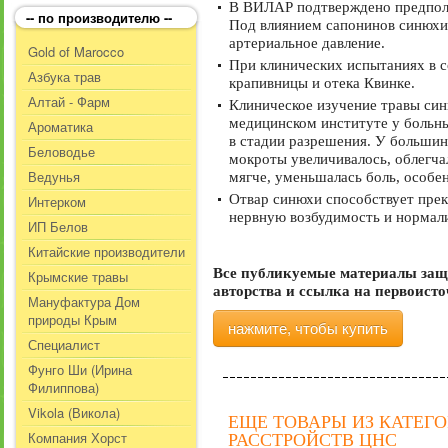
В ВИЛАР подтверждено предполо
-- по производителю --
Под влиянием сапонинов синюхи 
артериальное давление.
Gold of Marocco
При клинических испытаниях в 
Азбука трав
крапивницы и отека Квинке.
Алтай - Фарм
Клиническое изучение травы син
медицинском институте у больны
Ароматика
в стадии разрешения. У большин
Беловодье
мокроты увеличивалось, облегча
Ведунья
мягче, уменьшалась боль, особе
Отвар синюхи способствует прек
Интерком
нервную возбудимость и нормали
ИП Белов
Китайские производители
Все публикуемые материалы защ
Крымские травы
авторства и ссылка на первоист
Мануфактура Дом
природы Крым
нажмите, чтобы купить
Специалист
Фунго Ши (Ирина
Филиппова)
Vikola (Викола)
ЕЩЕ ТОВАРЫ ИЗ КАТЕГ
Компания Хорст
РАССТРОЙСТВ ЦНС