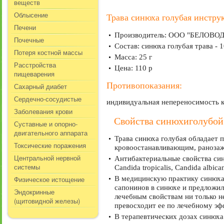
веществ
Облысение
Трава синюха голубая инстру
Печени
Производитель: ООО "БЕЛОВОДЬ
Почечные
Состав: синюха голубая трава - 
Потеря костной массы
Масса: 25 г
Расстройства
Цена: 110 р
пищеварения
Противопоказания:
Сахарный диабет
Сердечно-сосудистые
индивидуальная непереносимость к
Заболевания крови
Свойства синюхиголубой
Суставные и опорно-
двигательного аппарата
Трава синюха голубая обладает
Токсические поражения
кровоостанавливающим, раноза
Центральной нервной
Антибактериальные свойства син
системы
Candida tropicalis, Candida albican
Физическое истощение
В медицинскую практику синюха 
сапонинов в синюхе и предложил
Эндокринные
лечебным свойствам ни только н
(щитовидной железы)
превосходит ее по лечебному эф
В терапевтических дозах синюх