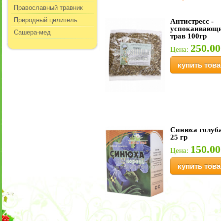
Православный травник
Природный целитель
Антистресс -
успокаивающи
Сашера-мед
трав 100гр
250.00
Цена:
купить това
Синюха голуб
25 гр
150.00
Цена:
купить това