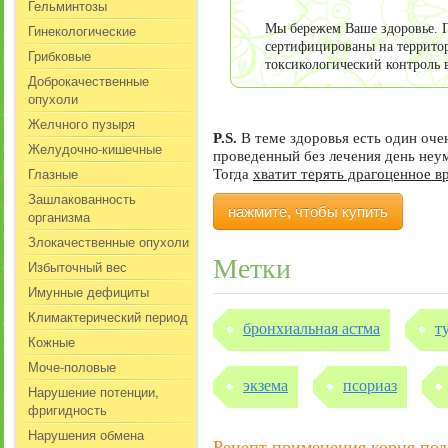
Гельминтозы
Гинекологические
Мы бережем Ваше здоровье. П
сертифицированы на террито
Грибковые
токсикологический контроль 
Доброкачественные
опухоли
Желчного пузыря
P.S.
В теме здоровья есть один оч
Желудочно-кишечные
проведенный без лечения день не
Глазные
Тогда
хватит терять драгоценное в
Зашлакованность
нажмите, чтобы купить
организма
Злокачественные опухоли
Метки
Избыточный вес
Имунные дефициты
Климактерический период
бронхиальная астма
т
Кожные
Моче-половые
экзема
псориаз
Нарушение потенции,
фригидность
Нарушения обмена
Рецепт применения корня по