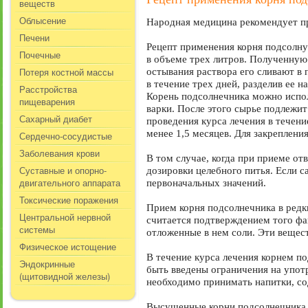
веществ
Облысение
Народная медицина рекомендует пр
Печени
Рецепт применения корня подсолну
Почечные
в объеме трех литров. Полученную 
Потеря костной массы
остывания раствора его сливают в 
в течение трех дней, разделив ее 
Расстройства
Корень подсолнечника можно исполь
пищеварения
варки. После этого сырье подлежит
Сахарный диабет
проведения курса лечения в течен
менее 1,5 месяцев. Для закреплени
Сердечно-сосудистые
Заболевания крови
В том случае, когда при приеме о
Суставные и опорно-
дозировки целебного питья. Если 
двигательного аппарата
первоначальных значений.
Токсические поражения
Прием корня подсолнечника в редк
Центральной нервной
считается подтверждением того фак
системы
отложенные в нем соли. Эти вещест
Физическое истощение
В течение курса лечения корнем п
Эндокринные
быть введены ограничения на упот
(щитовидной железы)
необходимо принимать напитки, с
Высушенные корни подсолнечника п