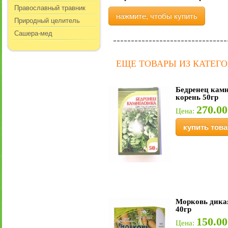
Православный травник
нажмите, чтобы купить
Природный целитель
Сашера-мед
ЕЩЕ ТОВАРЫ ИЗ КАТЕГ
Бедренец кам
корень 50гр
270.00
Цена:
купить това
Морковь дика
40гр
150.00
Цена: