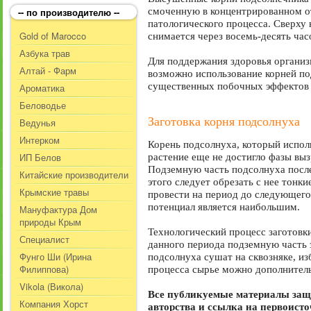
-- по производителю --
смоченную в концентрированном от
патологического процесса. Сверху 
Gold of Marocco
снимается через восемь-десять час
Азбука трав
Для поддержания здоровья организ
Алтай - Фарм
возможно использование корней по
существенных побочных эффектов 
Ароматика
Беловодье
Заготовка корня подсолнуха
Ведунья
Интерком
Корень подсолнуха, который исполь
ИП Белов
растение еще не достигло фазы выз
Подземную часть подсолнуха после
Китайские производители
этого следует обрезать с нее тонк
Крымские травы
провести на период до следующего
потенциал является наибольшим.
Мануфактура Дом
природы Крым
Технологический процесс заготовк
Специалист
данного периода подземную часть 
Фунго Ши (Ирина
подсолнуха сушат на сквозняке, и
Филиппова)
процесса сырье можно дополнитель
Vikola (Викола)
Все публикуемые материалы защ
Компания Хорст
авторства и ссылка на первоист