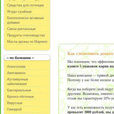
Средства для потенции
Ягоды сушёные
Биологически активные
добавки
Свечи ректальные
Продукты пчеловодства
Масла арганы из Марокко
Как сэкономить деньги
-- по болезням --
Мы понимаем, что эффективно
Алкоголизм
купите 5 упаковок корня п
Авитаминоз
Наша компания — прямой дист
Аутоимунные
Поэтому у нас более низкие 
заболевания
Когда вы поборете свой неду
Бактериальные
другими. Возможно, именно в
Бронхо-лёгочные
отзыв мы гарантируем 10%-у
Вирусные
У вас есть возможность пол
Геморрой
превысит 3000 рублей, мы 