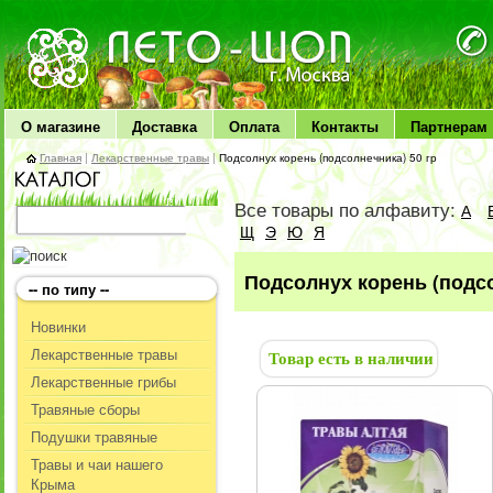
ЛЕТО чудо здоровья
О магазине
Доставка
Оплата
Контакты
Партнерам
Главная
|
Лекарственные травы
|
Подсолнух корень (подсолнечника) 50 гр
Все товары по алфавиту:
А
Щ
Э
Ю
Я
Подсолнух корень (подсо
-- по типу --
Новинки
Лекарственные травы
Товар есть в наличии
Лекарственные грибы
Травяные сборы
Подушки травяные
Травы и чаи нашего
Крыма