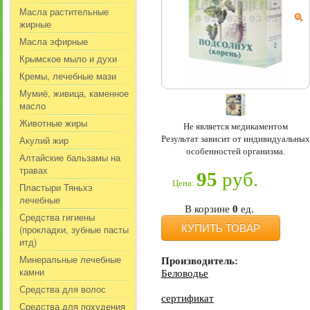
Масла растительные
жирные
Масла эфирные
Крымское мыло и духи
Кремы, лечебные мази
Мумиё, живица, каменное
масло
Животные жиры
Не является медикаментом
Результат зависит от индивидуальных
Акулий жир
особенностей организма.
Алтайские бальзамы на
травах
95
руб.
Цена:
Пластыри Тяньхэ
лечебные
В корзине
0
ед.
Средства гигиены
КУПИТЬ ТОВАР
(прокладки, зубные пасты
итд)
Минеральные лечебные
Производитель:
камни
Беловодье
Средства для волос
сертификат
Средства для похудения