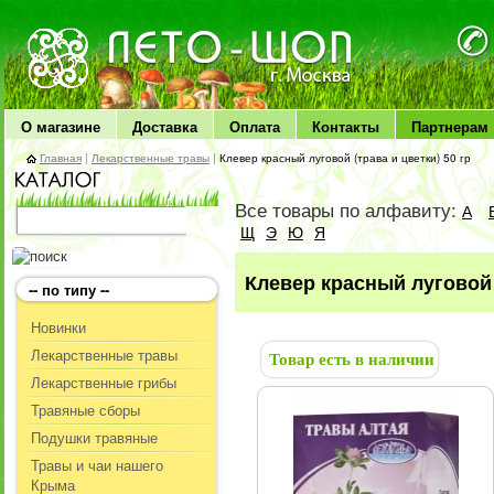
ЛЕТО чудо здоровья
О магазине
Доставка
Оплата
Контакты
Партнерам
Главная
|
Лекарственные травы
|
Клевер красный луговой (трава и цветки) 50 гр
Все товары по алфавиту:
А
Щ
Э
Ю
Я
Клевер красный луговой (
-- по типу --
Новинки
Лекарственные травы
Товар есть в наличии
Лекарственные грибы
Травяные сборы
Подушки травяные
Травы и чаи нашего
Крыма