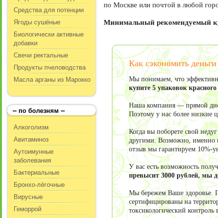
по Москве или почтой в любой гор
Средства для потенции
Ягоды сушёные
Минимальный рекомендуемый кур
Биологически активные
добавки
Свечи ректальные
Как сэкономить деньги
Продукты пчеловодства
Масла арганы из Марокко
Мы понимаем, что эффективно
купите 5 упаковок красног
Наша компания — прямой дист
-- по болезням --
Поэтому у нас более низкие 
Алкоголизм
Когда вы поборете свой неду
Авитаминоз
другими. Возможно, именно в
отзыв мы гарантируем 10%-у
Аутоимунные
заболевания
У вас есть возможность пол
Бактериальные
превысит 3000 рублей, мы 
Бронхо-лёгочные
Мы бережем Ваше здоровье. П
Вирусные
сертифицированы на террито
Геморрой
токсикологический контроль 