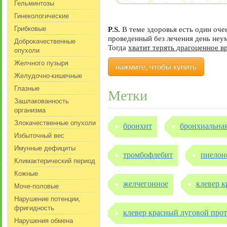
Гельминтозы
Гинекологические
Грибковые
P.S.
В теме здоровья есть один оч
проведенный без лечения день не
Доброкачественные
Тогда
хватит терять драгоценное в
опухоли
Желчного пузыря
нажмите, чтобы купить
Желудочно-кишечные
Глазные
Метки
Зашлакованность
организма
Злокачественные опухоли
бронхит
бронхиальная
Избыточный вес
Имунные дефициты
тромбофлебит
пиелон
Климактерический период
Кожные
желчегонное
клевер 
Моче-половые
Нарушение потенции,
фригидность
клевер красный луговой прот
Нарушения обмена