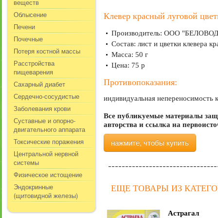
веществ
Облысение
Клевер красный луговой цвет
Печени
Производитель: ООО "БЕЛОВОДЬ
Почечные
Состав: лист и цветки клевера кр
Потеря костной массы
Масса: 50 г
Расстройства
Цена: 75 р
пищеварения
Противопоказания:
Сахарный диабет
Сердечно-сосудистые
индивидуальная непереносимость к
Заболевания крови
Все публикуемые материалы защ
Суставные и опорно-
авторства и ссылка на первоист
двигательного аппарата
Токсические поражения
нажмите, чтобы купить
Центральной нервной
системы
Физическое истощение
Эндокринные
ЕЩЕ ТОВАРЫ ИЗ КАТЕГ
(щитовидной железы)
Астрагал