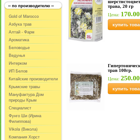
шерстистоцве
-- по производителю --
трава, 20 гр
170.00
Цена:
Gold of Marocco
Азбука трав
купить това
Алтай - Фарм
Ароматика
Беловодье
Ведунья
Интерком
Гипертоничес
ИП Белов
трав 100гр.
250.00
Китайские производители
Цена:
Крымские травы
купить това
Мануфактура Дом
природы Крым
Специалист
Фунго Ши (Ирина
Филиппова)
Vikola (Викола)
Компания Хорст