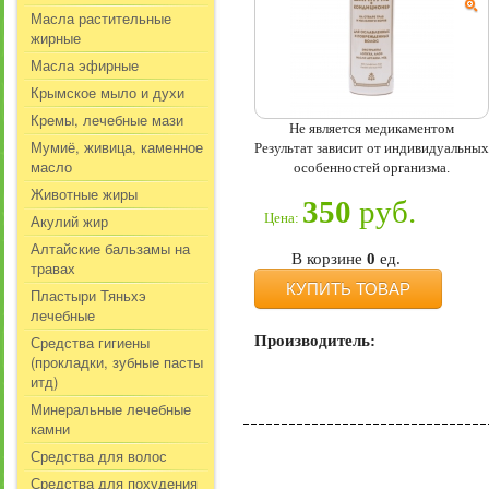
Масла растительные
жирные
Масла эфирные
Крымское мыло и духи
Кремы, лечебные мази
Не является медикаментом
Мумиё, живица, каменное
Результат зависит от индивидуальных
масло
особенностей организма.
Животные жиры
350
руб.
Цена:
Акулий жир
Алтайские бальзамы на
В корзине
0
ед.
травах
КУПИТЬ ТОВАР
Пластыри Тяньхэ
лечебные
Средства гигиены
Производитель:
(прокладки, зубные пасты
итд)
Минеральные лечебные
камни
Средства для волос
Средства для похудения