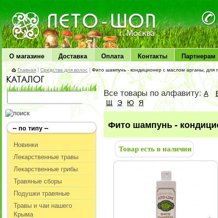
ЛЕТО чудо здоровья
О магазине
Доставка
Оплата
Контакты
Партнерам
Главная
|
Средства для волос
|
Фито шампунь - кондиционер с маслом арганы, для
Все товары по алфавиту:
А
Щ
Э
Ю
Я
Фито шампунь - кондици
-- по типу --
Новинки
Товар есть в наличии
Лекарственные травы
Лекарственные грибы
Травяные сборы
Подушки травяные
Травы и чаи нашего
Крыма