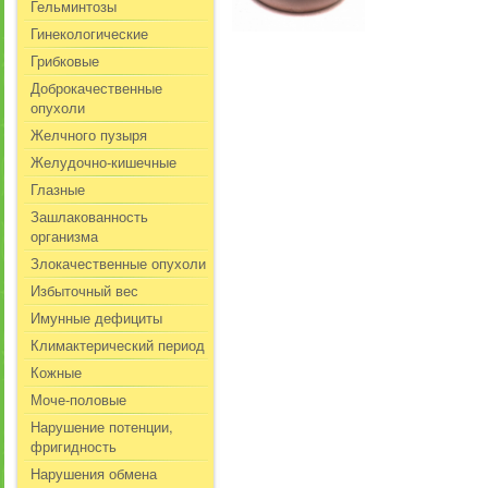
Гельминтозы
Гинекологические
Грибковые
Доброкачественные
опухоли
Желчного пузыря
Желудочно-кишечные
Глазные
Зашлакованность
организма
Злокачественные опухоли
Избыточный вес
Имунные дефициты
Климактерический период
Кожные
Моче-половые
Нарушение потенции,
фригидность
Нарушения обмена