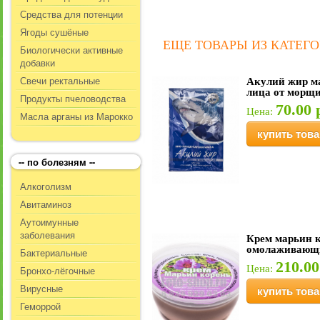
Средства для потенции
Ягоды сушёные
ЕЩЕ ТОВАРЫ ИЗ КАТЕГО
Биологически активные
добавки
Свечи ректальные
Акулий жир м
лица от морщи
Продукты пчеловодства
70.00 
Цена:
Масла арганы из Марокко
купить това
-- по болезням --
Алкоголизм
Авитаминоз
Аутоимунные
заболевания
Крем марьин 
омолаживающ
Бактериальные
210.00
Цена:
Бронхо-лёгочные
Вирусные
купить това
Геморрой