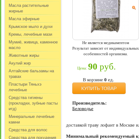
Масла растительные
жирные
Масла эфирные
Крымское мыло и духи
Кремы, лечебные мази
Мумиё, живица, каменное
Не является медикаментом
масло
Результат зависит от индивидуальных
особенностей организма.
Животные жиры
Акулий жир
90
руб.
Цена:
Алтайские бальзамы на
травах
В корзине
0
ед.
Пластыри Тяньхэ
КУПИТЬ ТОВАР
лечебные
Средства гигиены
(прокладки, зубные пасты
Производитель:
итд)
Беловодье
Минеральные лечебные
камни
доставкой траву лофант в Москве и
Средства для волос
Минимальный рекомендуемый кур
Средства для похудения