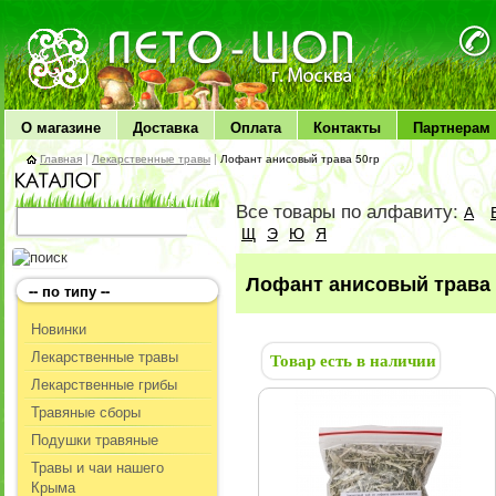
ЛЕТО чудо здоровья
О магазине
Доставка
Оплата
Контакты
Партнерам
Главная
|
Лекарственные травы
|
Лофант анисовый трава 50гр
Все товары по алфавиту:
А
Щ
Э
Ю
Я
Лофант анисовый трава 
-- по типу --
Новинки
Лекарственные травы
Товар есть в наличии
Лекарственные грибы
Травяные сборы
Подушки травяные
Травы и чаи нашего
Крыма