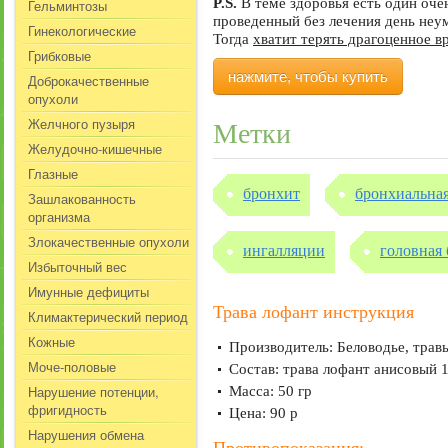
P.S.
В теме здоровья есть один оч
Гельминтозы
проведенный без лечения день не
Гинекологические
Тогда
хватит терять драгоценное в
Грибковые
нажмите, чтобы купить
Доброкачественные
опухоли
Желчного пузыря
Метки
Желудочно-кишечные
Глазные
бронхит
бронхиальная
Зашлакованность
организма
Злокачественные опухоли
ингалляции
головная 
Избыточный вес
Имунные дефициты
Трава лофант инструкция
Климактерический период
Кожные
Производитель: Беловодье, трав
Моче-половые
Состав: трава лофант анисовый 
Нарушение потенции,
Масса: 50 гр
фригидность
Цена: 90 р
Нарушения обмена