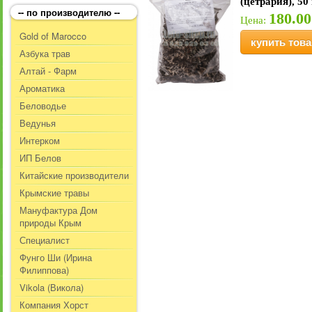
(цетрария), 50
-- по производителю --
180.00
Цена:
Gold of Marocco
купить това
Азбука трав
Алтай - Фарм
Ароматика
Беловодье
Ведунья
Интерком
ИП Белов
Китайские производители
Крымские травы
Мануфактура Дом
природы Крым
Специалист
Фунго Ши (Ирина
Филиппова)
Vikola (Викола)
Компания Хорст