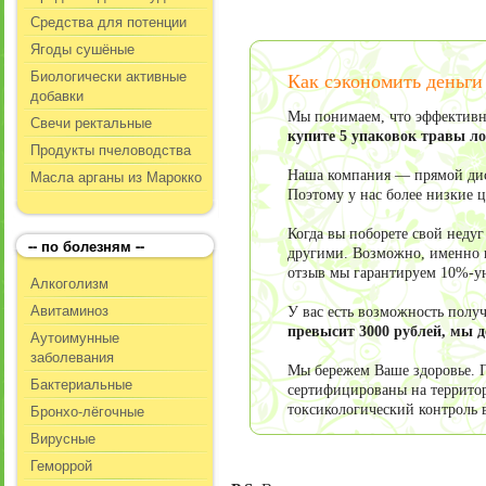
Средства для потенции
Ягоды сушёные
Биологически активные
Как сэкономить деньги
добавки
Мы понимаем, что эффективно
Свечи ректальные
купите 5 упаковок травы л
Продукты пчеловодства
Масла арганы из Марокко
Наша компания — прямой дист
Поэтому у нас более низкие 
Когда вы поборете свой неду
-- по болезням --
другими. Возможно, именно в
отзыв мы гарантируем 10%-у
Алкоголизм
Авитаминоз
У вас есть возможность пол
превысит 3000 рублей, мы 
Аутоимунные
заболевания
Мы бережем Ваше здоровье. П
Бактериальные
сертифицированы на террито
Бронхо-лёгочные
токсикологический контроль 
Вирусные
Геморрой