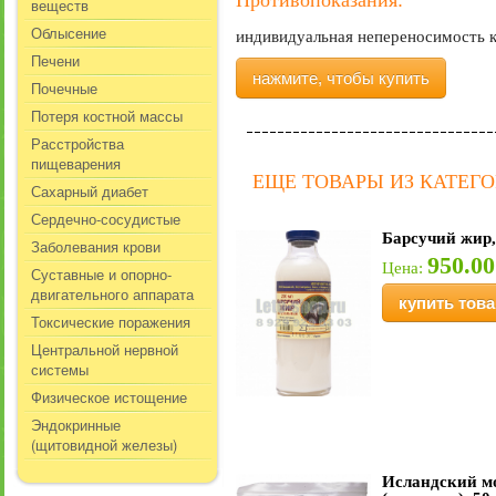
Противопоказания:
веществ
Облысение
индивидуальная непереносимость к
Печени
нажмите, чтобы купить
Почечные
Потеря костной массы
Расстройства
пищеварения
ЕЩЕ ТОВАРЫ ИЗ КАТЕГ
Сахарный диабет
Сердечно-сосудистые
Барсучий жир,
Заболевания крови
950.00
Цена:
Суставные и опорно-
двигательного аппарата
купить това
Токсические поражения
Центральной нервной
системы
Физическое истощение
Эндокринные
(щитовидной железы)
Исландский м