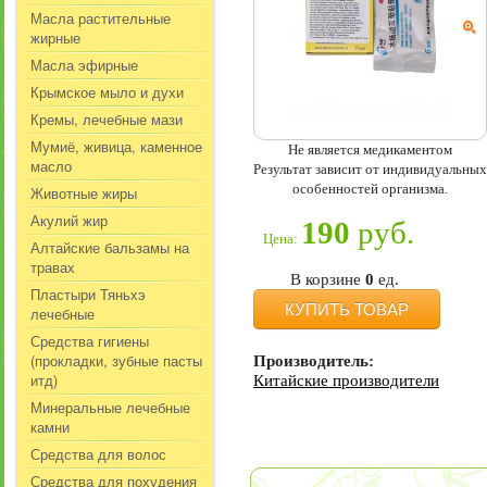
Масла растительные
жирные
Масла эфирные
Крымское мыло и духи
Кремы, лечебные мази
Мумиё, живица, каменное
Не является медикаментом
масло
Результат зависит от индивидуальных
особенностей организма.
Животные жиры
Акулий жир
190
руб.
Цена:
Алтайские бальзамы на
травах
В корзине
0
ед.
Пластыри Тяньхэ
КУПИТЬ ТОВАР
лечебные
Средства гигиены
(прокладки, зубные пасты
Производитель:
итд)
Китайские производители
Минеральные лечебные
камни
Средства для волос
Средства для похудения