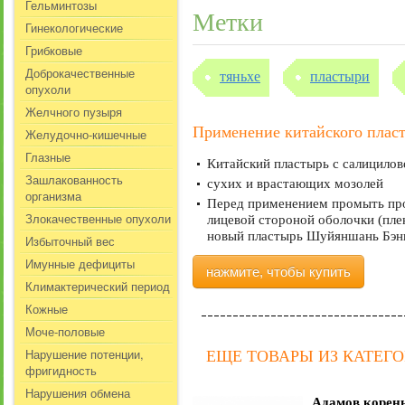
Гельминтозы
Метки
Гинекологические
Грибковые
Доброкачественные
тяньхе
пластыри
опухоли
Желчного пузыря
Применение китайского пласт
Желудочно-кишечные
Глазные
Китайский пластырь с салицилов
Зашлакованность
сухих и врастающих мозолей
организма
Перед применением промыть проб
Злокачественные опухоли
лицевой стороной оболочки (плен
новый пластырь Шуйяншань Бэнь
Избыточный вес
Имунные дефициты
нажмите, чтобы купить
Климактерический период
Кожные
Моче-половые
Нарушение потенции,
ЕЩЕ ТОВАРЫ ИЗ КАТЕГ
фригидность
Нарушения обмена
Адамов корень