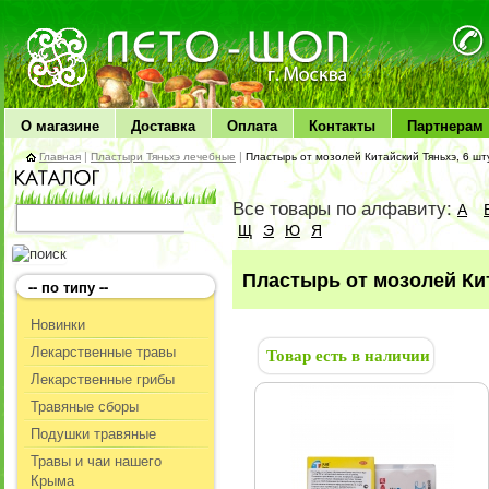
ЛЕТО чудо здоровья
О магазине
Доставка
Оплата
Контакты
Партнерам
Главная
|
Пластыри Тяньхэ лечебные
|
Пластырь от мозолей Китайский Тяньхэ, 6 шт
Все товары по алфавиту:
А
Щ
Э
Ю
Я
Пластырь от мозолей Кит
-- по типу --
Новинки
Лекарственные травы
Товар есть в наличии
Лекарственные грибы
Травяные сборы
Подушки травяные
Травы и чаи нашего
Крыма