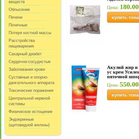
веществ
180.00
Цена:
Облысение
Печени
купить това
Почечные
Потеря костной массы
Расстройства
пищеварения
Сахарный диабет
Сердечно-сосудистые
Акулий жир и
Заболевания крови
ус крем Усиле
Суставные и опорно-
пяточной шпо
двигательного аппарата
550.00
Цена:
Токсические поражения
купить това
Центральной нервной
системы
Физическое истощение
Эндокринные
(щитовидной железы)