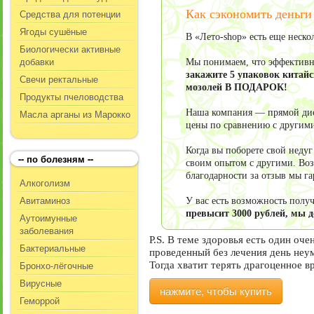
Средства для потенции
Как сэкономить деньги
Ягоды сушёные
В «Лето-shop» есть еще неск
Биологически активные
добавки
Мы понимаем, что эффективно
закажите 5 упаковок китайс
Свечи ректальные
мозолей В ПОДАРОК!
Продукты пчеловодства
Масла арганы из Марокко
Наша компания — прямой дист
цены по сравнению с другим
Когда вы поборете свой неду
-- по болезням --
своим опытом с другими. Воз
благодарности за отзыв мы г
Алкоголизм
Авитаминоз
У вас есть возможность пол
превысит 3000 рублей, мы 
Аутоимунные
заболевания
P.S. В теме здоровья есть один оч
Бактериальные
проведенный без лечения день неу
Бронхо-лёгочные
Тогда хватит терять драгоценное в
Вирусные
нажмите, чтобы купить
Геморрой