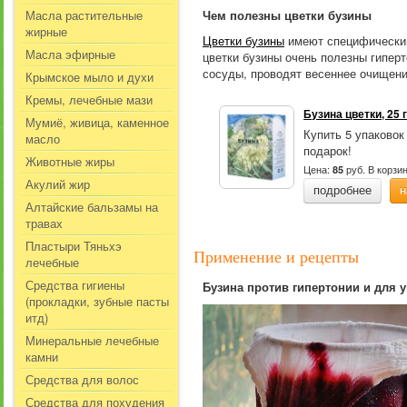
Масла растительные
Чем полезны цветки бузины
жирные
Цветки бузины
имеют специфический 
Масла эфирные
цветки бузины очень полезны гипер
сосуды, проводят весеннее очищени
Крымское мыло и духи
Кремы, лечебные мази
Бузина цветки, 25 
Мумиё, живица, каменное
Купить 5 упаковок
масло
подарок!
Животные жиры
Цена:
руб.
В корзи
85
Акулий жир
подробнее
н
Алтайские бальзамы на
травах
Пластыри Тяньхэ
Применение и рецепты
лечебные
Средства гигиены
Бузина против гипертонии и для 
(прокладки, зубные пасты
итд)
Минеральные лечебные
камни
Средства для волос
Средства для похудения