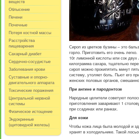
веществ
Облысение
Печени
Почечные
Потеря костной массы
Расстройства
пищеварения
Сироп из цветков бузины – это бал
горло. Приготовить его очень легко
Сахарный диабет
10г лимонной кислоты или сок двух 
Сердечно-сосудистые
килограмма сахара, тщательно пере
Заболевания крови
сироп можно прокипятить минут пят
систему, утоляет боль. Пьют его п
Суставные и опорно-
женских половых органов, смешанно
двигательного аппарата
При ангине и пародонтозе
Токсические поражения
Народные целители советуют полоска
Центральной нервной
приготовления заваривают 1 столов
системы
при ссадинах или ранках.
Физическое истощение
Для кожи
Эндокринные
(щитовидной железы)
Чтобы кожа лица была молодой и зд
хранят в холодильнике. Такой лосьо