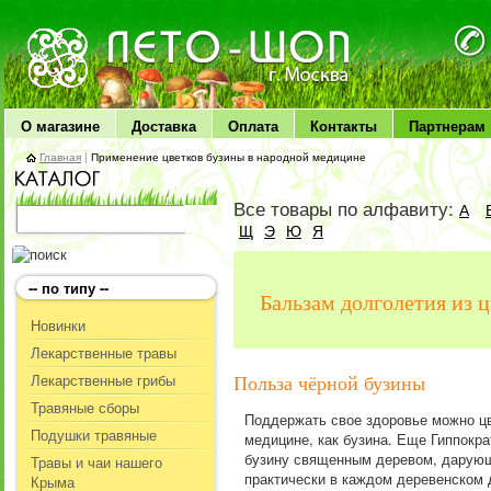
ЛЕТО чудо здоровья
О магазине
Доставка
Оплата
Контакты
Партнерам
Главная
|
Применение цветков бузины в народной медицине
Все товары по алфавиту:
А
Щ
Э
Ю
Я
-- по типу --
Бальзам долголетия из 
Новинки
Лекарственные травы
Лекарственные грибы
Польза чёрной бузины
Травяные сборы
Поддержать свое здоровье можно цв
Подушки травяные
медицине, как бузина. Еще Гиппокра
бузину священным деревом, дарующи
Травы и чаи нашего
практически в каждом деревенском 
Крыма