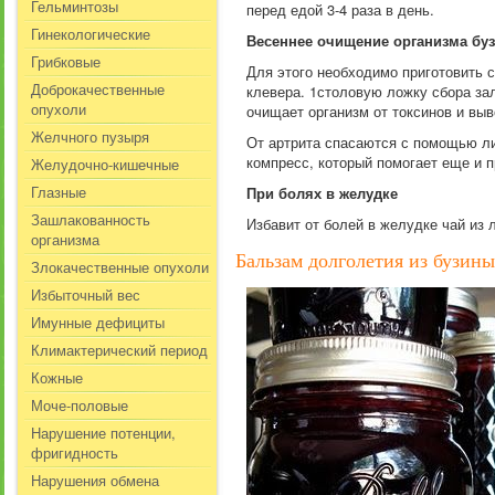
Гельминтозы
перед едой 3-4 раза в день.
Гинекологические
Весеннее очищение организма бу
Грибковые
Для этого необходимо приготовить с
Доброкачественные
клевера. 1столовую ложку сбора зал
опухоли
очищает организм от токсинов и выв
Желчного пузыря
От артрита спасаются с помощью ли
компресс, который помогает еще и п
Желудочно-кишечные
Глазные
При болях в желудке
Зашлакованность
Избавит от болей в желудке чай из
организма
Бальзам долголетия из бузины
Злокачественные опухоли
Избыточный вес
Имунные дефициты
Климактерический период
Кожные
Моче-половые
Нарушение потенции,
фригидность
Нарушения обмена