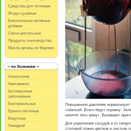
Средства для потенции
Ягоды сушёные
Биологически активные
добавки
Свечи ректальные
Продукты пчеловодства
Масла арганы из Марокко
-- по болезням --
Алкоголизм
Авитаминоз
Аутоимунные
заболевания
Бактериальные
Повышенное давление нормализует с
собачьей. Всего берут поровну. Зат
Бронхо-лёгочные
кипятят пять минут. Выпивают приго
Вирусные
Для укрепления сосудов и от гипер
Геморрой
столовой ложки цветков и листьев г