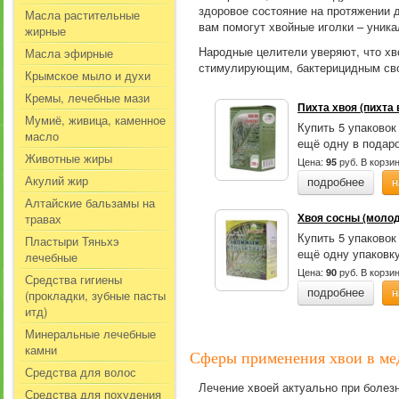
здоровое состояние на протяжении д
Масла растительные
вам помогут хвойные иголки – уник
жирные
Народные целители уверяют, что х
Масла эфирные
стимулирующим, бактерицидным св
Крымское мыло и духи
Кремы, лечебные мази
Пихта хвоя (пихта 
Мумиё, живица, каменное
Купить 5 упаковок
масло
ещё одну в подаро
Животные жиры
Цена:
руб.
В корзи
95
Акулий жир
подробнее
н
Алтайские бальзамы на
Хвоя сосны (молод
травах
Купить 5 упаковок
Пластыри Тяньхэ
ещё одну упаковку
лечебные
Цена:
руб.
В корзи
90
Средства гигиены
подробнее
н
(прокладки, зубные пасты
итд)
Минеральные лечебные
камни
Сферы применения хвои в ме
Средства для волос
Лечение хвоей актуально при болезн
Средства для похудения