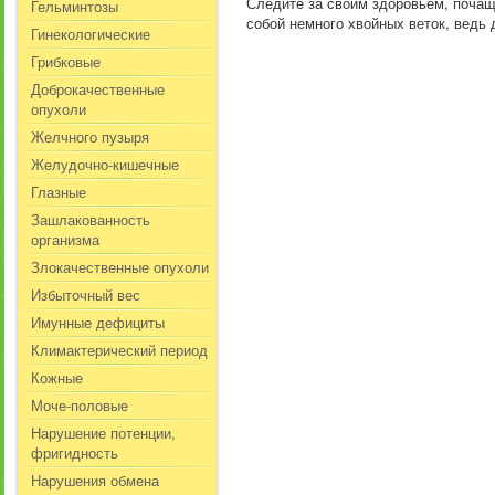
Следите за своим здоровьем, почащ
Гельминтозы
собой немного хвойных веток, ведь 
Гинекологические
Грибковые
Доброкачественные
опухоли
Желчного пузыря
Желудочно-кишечные
Глазные
Зашлакованность
организма
Злокачественные опухоли
Избыточный вес
Имунные дефициты
Климактерический период
Кожные
Моче-половые
Нарушение потенции,
фригидность
Нарушения обмена