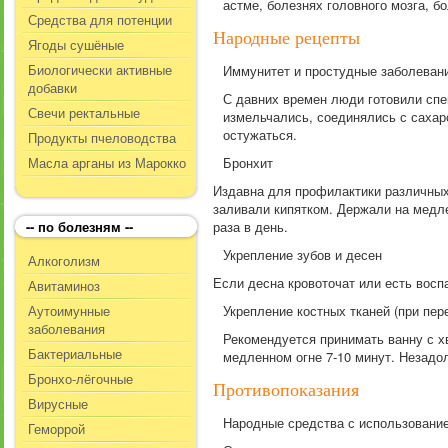
астме, болезнях головного мозга, б
Средства для потенции
Народные рецепты
Ягоды сушёные
Биологически активные
Иммунитет и простудные заболеван
добавки
С давних времен люди готовили спе
Свечи ректальные
измельчались, соединялись с сахар
остужаться.
Продукты пчеловодства
Масла арганы из Марокко
Бронхит
Издавна для профилактики различных 
заливали кипятком. Держали на медл
-- по болезням --
раза в день.
Укрепление зубов и десен
Алкоголизм
Если десна кровоточат или есть вос
Авитаминоз
Аутоимунные
Укрепление костных тканей (при пер
заболевания
Рекомендуется принимать ванну с х
Бактериальные
медленном огне 7-10 минут. Незадолг
Бронхо-лёгочные
Противопоказания
Вирусные
Народные средства с использование
Геморрой