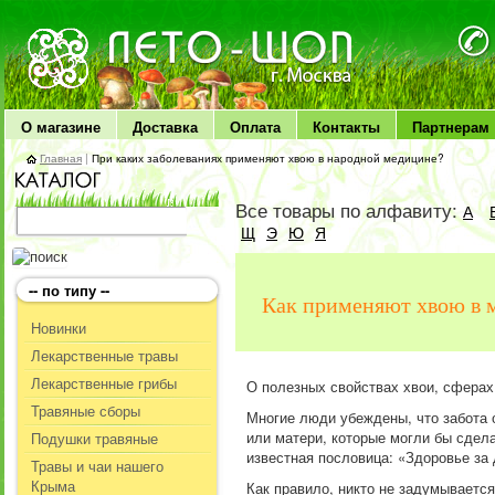
ЛЕТО чудо здоровья
О магазине
Доставка
Оплата
Контакты
Партнерам
Главная
|
При каких заболеваниях применяют хвою в народной медицине?
Все товары по алфавиту:
А
Щ
Э
Ю
Я
-- по типу --
Как применяют хвою в 
Новинки
Лекарственные травы
Лекарственные грибы
О полезных свойствах хвои, сферах
Травяные сборы
Многие люди убеждены, что забота о
или матери, которые могли бы сдела
Подушки травяные
известная пословица: «Здоровье за 
Травы и чаи нашего
Крыма
Как правило, никто не задумывается