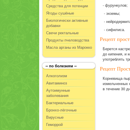
- фурункулов;
Средства для потенции
Ягоды сушёные
- экземы;
Биологически активные
- нейродермит
добавки
- сифилиса.
Свечи ректальные
Рецепт прост
Продукты пчеловодства
Масла арганы из Марокко
Берется кастрю
до кипения, и 
употреблять тр
-- по болезням --
Рецепт Прос
Алкоголизм
Корневища пыре
Авитаминоз
измельченных к
в течение 30 д
Аутоимунные
заболевания
Бактериальные
Бронхо-лёгочные
Вирусные
Геморрой