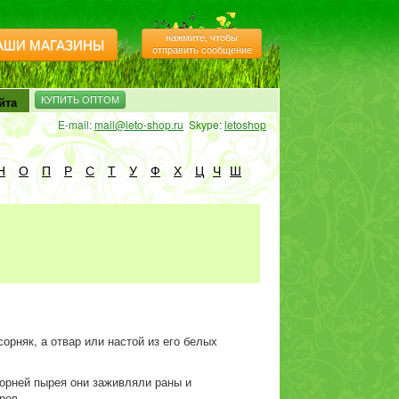
нажмите, чтобы
АШИ МАГАЗИНЫ
отправить сообщение
йта
КУПИТЬ ОПТОМ
E-mail:
mail@leto-shop.ru
Skype:
letoshop
Н
О
П
Р
С
Т
У
Ф
Х
Ц
Ч
Ш
орняк, а отвар или настой из его белых
корней пырея они заживляли раны и
ров.