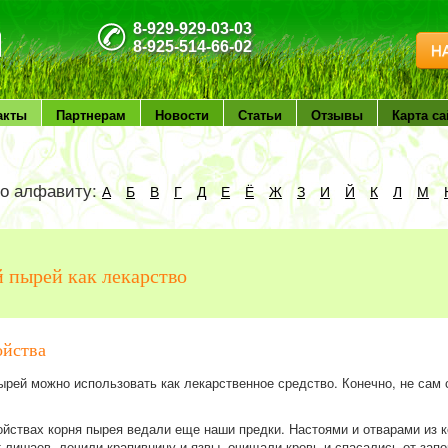
8-929-929-03-03
8-925-514-66-02
Н
акты
Партнерам
Новости
Статьи
Отзывы
Карта са
по алфавиту:
А
Б
В
Г
Д
Е
Ё
Ж
З
И
Й
К
Л
М
 пырей как лекарство
ойства
ырей можно использовать как лекарственное средство. Конечно, не сам с
йствах корня пырея ведали еще наши предки. Настоями и отварами из 
 лишаев, лечили крапивницу и язвы, очищали кровь и спасались от запо