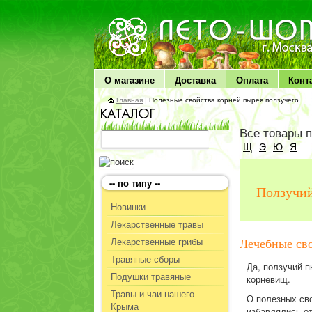
ЛЕТО чудо здоровья
О магазине
Доставка
Оплата
Конт
Главная
|
Полезные свойства корней пырея ползучего
Все товары 
Щ
Э
Ю
Я
-- по типу --
Ползучий
Новинки
Лекарственные травы
Лекарственные грибы
Лечебные св
Травяные сборы
Да, ползучий п
Подушки травяные
корневищ.
Травы и чаи нашего
О полезных сво
Крыма
избавлялись от