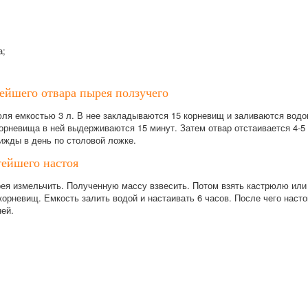
а;
ейшего отвара пырея ползучего
ля емкостью 3 л. В нее закладываются 15 корневищ и заливаются водою
корневища в ней выдерживаются 15 минут. Затем отвар отстаивается 4-5
ижды в день по столовой ложке.
тейшего настоя
я измельчить. Полученную массу взвесить. Потом взять кастрюлю или б
орневищ. Емкость залить водой и настаивать 6 часов. После чего насто
ней.