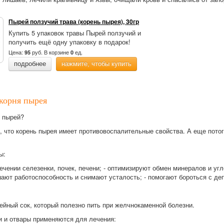
Пырей ползучий трава (корень пырея), 30гр
Купить 5 упаковок травы Пырей ползучий и
получить ещё одну упаковку в подарок!
Цена:
руб.
В корзине
ед.
95
0
подробнее
нажмите, чтобы купить
корня пырея
 пырей?
, что корень пырея имеет противовоспалительные свойства. А еще пото
ы:
ечении селезенки, почек, печени; - оптимизируют обмен минералов и угл
шают работоспособность и снимают усталость; - помогают бороться с де
ейный сок, который полезно пить при желчнокаменной болезни.
и и отвары применяются для лечения: