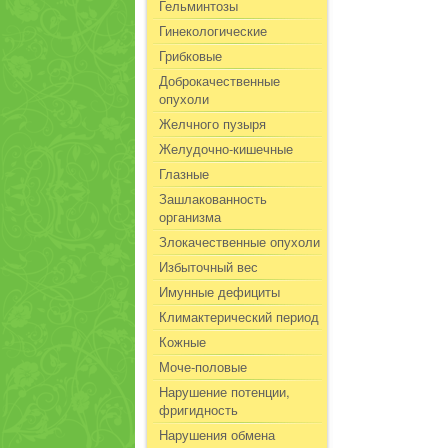
Гельминтозы
Гинекологические
Грибковые
Доброкачественные
опухоли
Желчного пузыря
Желудочно-кишечные
Глазные
Зашлакованность
организма
Злокачественные опухоли
Избыточный вес
Имунные дефициты
Климактерический период
Кожные
Моче-половые
Нарушение потенции,
фригидность
Нарушения обмена