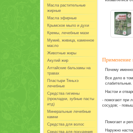
Масла растительные
жирные
Масла эфирные
Крымское мыло и духи
Кремы, лечебные мази
Мумиё, живица, каменное
масло
Животные жиры
Применение 
Акулий жир
Алтайские бальзамы на
Почему именно
травах
Все дело в том
Пластыри Тяньхэ
слабительные.
лечебные
Настои и отвар
Средства гигиены
(прокладки, зубные пасты
- помогают при л
итд)
сосудов; - повы
Минеральные лечебные
камни
Помогает и реп
Средства для волос
Наружно насто
Средства для похудения