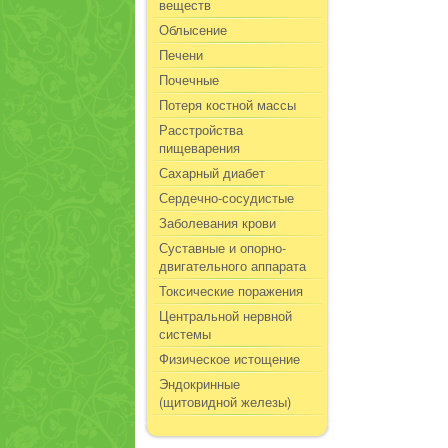
веществ
Облысение
Печени
Почечные
Потеря костной массы
Расстройства
пищеварения
Сахарный диабет
Сердечно-сосудистые
Заболевания крови
Суставные и опорно-
двигательного аппарата
Токсические поражения
Центральной нервной
системы
Физическое истощение
Эндокринные
(щитовидной железы)