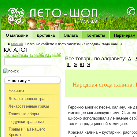
ЛЕТО чудо здоровья
О магазине
Доставка
Оплата
Контакты
Партнерам
Главная
|
Полезные свойства и противопоказания народной ягоды калины
Все товары по алфавиту:
А
Щ
Э
Ю
Я
-- по типу --
Народная ягода калина.
Новинки
Лекарственные травы
Лекарственные грибы
Героиню многих песен, калину, не д
имеющее магическую силу. Считалос
Травяные сборы
широко использовали лечебные свой
Подушки травяные
так и в традиционной медицине.
Травы и чаи нашего
Красная калина – кустарник, распро
Крыма