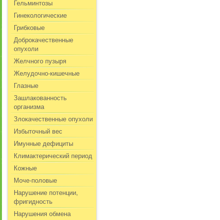
Гельминтозы
Гинекологические
Грибковые
Доброкачественные
опухоли
Желчного пузыря
Желудочно-кишечные
Глазные
Зашлакованность
организма
Злокачественные опухоли
Избыточный вес
Имунные дефициты
Климактерический период
Кожные
Моче-половые
Нарушение потенции,
фригидность
Нарушения обмена