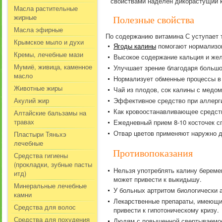
свойствами наделен дикорастущий к
Масла растительные
жирные
Полезные свойства
Масла эфирные
По содержанию витамина С уступает 
Крымское мыло и духи
Ягоды калины
помогают нормализов
Кремы, лечебные мази
Высокое содержание кальция и жел
Мумиё, живица, каменное
Улучшает зрение благодаря больш
масло
Нормализует обменные процессы в 
Животные жиры
Чай из плодов, сок калины с медом
Акулий жир
Эффективное средство при аллерги
Как кровоостанавливающее средств
Алтайские бальзамы на
травах
Ежедневный прием 8-10 косточек с
Отвар цветов применяют наружно д
Пластыри Тяньхэ
лечебные
Противопоказания
Средства гигиены
(прокладки, зубные пасты
Нельзя употреблять калину береме
итд)
может привести к выкидышу.
Минеральные лечебные
У больных артритом биологически 
камни
Лекарственные препараты, имеющие
Средства для волос
привести к гипотоническому кризу.
Средства для похудения
Людям с повышенной свертываемост