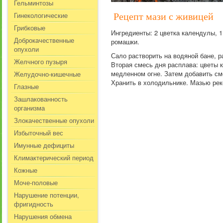
Гельминтозы
Гинекологические
Рецепт мази с живицей
Грибковые
Ингредиенты: 2 цветка календулы, 
Доброкачественные
ромашки.
опухоли
Сало растворить на водяной бане, р
Желчного пузыря
Вторая смесь дня расплава: цветы 
медленном огне. Затем добавить см
Желудочно-кишечные
Хранить в холодильнике. Мазью реко
Глазные
Зашлакованность
организма
Злокачественные опухоли
Избыточный вес
Имунные дефициты
Климактерический период
Кожные
Моче-половые
Нарушение потенции,
фригидность
Нарушения обмена