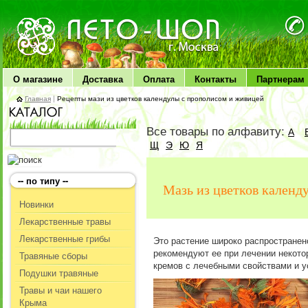
ЛЕТО чудо здоровья
О магазине
Доставка
Оплата
Контакты
Партнерам
Главная
|
Рецепты мази из цветков календулы с прополисом и живицей
Все товары по алфавиту:
А
Щ
Э
Ю
Я
-- по типу --
Мазь из цветков календ
Новинки
Лекарственные травы
Лекарственные грибы
Это растение широко распространен
рекомендуют ее при лечении некото
Травяные сборы
кремов с лечебными свойствами и 
Подушки травяные
Травы и чаи нашего
Крыма