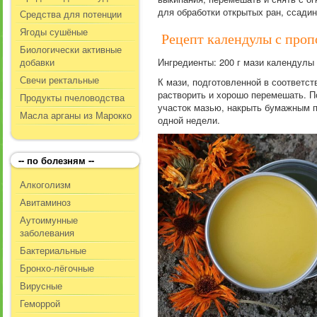
для обработки открытых ран, ссадин
Средства для потенции
Ягоды сушёные
Рецепт календулы с про
Биологически активные
добавки
Ингредиенты: 200 г мази календулы 
Свечи ректальные
К мази, подготовленной в соответст
растворить и хорошо перемешать. П
Продукты пчеловодства
участок мазью, накрыть бумажным п
Масла арганы из Марокко
одной недели.
-- по болезням --
Алкоголизм
Авитаминоз
Аутоимунные
заболевания
Бактериальные
Бронхо-лёгочные
Вирусные
Геморрой