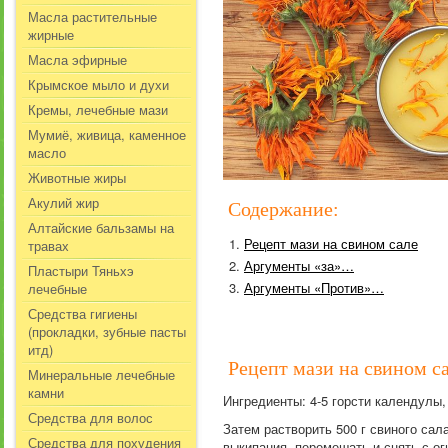
Масла растительные
жирные
Масла эфирные
Крымское мыло и духи
Кремы, лечебные мази
Мумиё, живица, каменное
масло
Животные жиры
Акулий жир
Содержание:
Алтайские бальзамы на
Рецепт мази на свином сале
травах
Аргументы «за»…
Пластыри Тяньхэ
Аргументы «Против»…
лечебные
Средства гигиены
(прокладки, зубные пасты
итд)
Рецепт мази на свином с
Минеральные лечебные
камни
Ингредиенты: 4-5 горсти календулы, 
Средства для волос
Затем растворить 500 г свиного сал
Средства для похудения
выкипания, перемешать и снять с ог