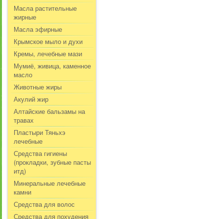
Масла растительные
жирные
Масла эфирные
Крымское мыло и духи
Кремы, лечебные мази
Мумиё, живица, каменное
масло
Животные жиры
Акулий жир
Алтайские бальзамы на
травах
Пластыри Тяньхэ
лечебные
Средства гигиены
(прокладки, зубные пасты
итд)
Минеральные лечебные
камни
Средства для волос
Средства для похудения