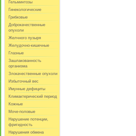
Гельминтозы
Гинекологические
Грибковые
Доброкачественные
опухоли
Желчного пузыря
Желудочно-кишечные
Глазные
Зашлакованность
организма
Злокачественные опухоли
Избыточный вес
Имунные дефициты
Климактерический период
Кожные
Моче-половые
Нарушение потенции,
фригидность
Нарушения обмена