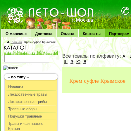
ЛЕТО чудо здоровья
О магазине
Доставка
Оплата
Контакты
Партнерам
Главная
|
Крем суфле Крымское
Все товары по алфавиту:
А
Щ
Э
Ю
Я
-- по типу --
Крем суфле Крымское
Новинки
Лекарственные травы
Лекарственные грибы
Травяные сборы
Подушки травяные
Травы и чаи нашего
Крыма